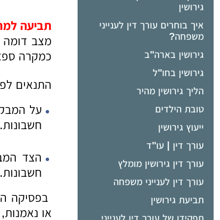
גירושין
תביעה למת
איך בוחרים עורך דין לענייני
משפחה?
מצב דומה מ
גירושין בארה"ב
כמקרה ספצי
גירושין בחו"ל
התנאים לפס
הליך גירושין מהיר
על המבקש
טובת הילדים
חשבונות.
ייעוץ גירושין
עורך דין | עו"ד
הצד המבק
עורך דין גירושין מומלץ
חשבונות.
עורך דין לענייני משפחה
בפסיקה הוכ
תביעת גירושין
או נאמנות, 
תפקידו של עורך דין לענייני