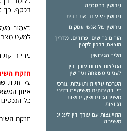
כלומר, בן 
גירושין בהסכמה
בכסף. כך מת
גירושין מי עוזב את הבית
גירושין של אנשי עסקים
כאמור מעל
למעט מצב ש
הורים גרושים ופרודים: מדריך
הוצאת דרכון לקטין
מהי חזקת ה
הליך הגירושין
המלצות אודות עורך דין
חזקת השית
לענייני משפחה וגירושין
הערכת עלויות ותועלות עורכי
דין בשירותים משפטיים בדיני
איזון המשא
משפחה: גירושין, ירושות
כל הנכסים 
וצוואות
התייעצות עם עורך דין לענייני
חזקת השיתו
משפחה