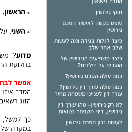
התרת נישואין
הראשון
, ע
חוקי גירושין
טופס בקשה לאישור הסכם
גירושין
השני
, על
כיצד לגלות בגידה ומה לעשות
שלב אחר שלב
מדוע
? משו
כיצד משפיעים הגירושין של
בחלוקת הרכ
ההורים על הילדים?
כמה עולה הסכם גירושין?
אפשר לבחו
כמה עולה עורך דין גירושין?
הסדר איזון
עורך דין לענייני משפחה מחיר
הזוג רשאים
לא רק גירושין– מהו עורך דין
גירושין, דיני משפחה וצוואות
כך למשל, 
לעשות נכון הסכם גירושין
במקרה של 