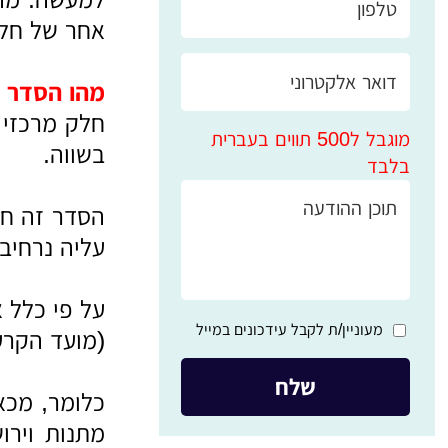
אחר של חל
מהו הסדר א
חלק מרכזי מ
מוגבל ל500 תווים בעברית
בשווה.
בלבד
עליה נרחיב
על פי כלל 
מעוניין/ת לקבל עידכונים במייל
(מועד הקרע)
כלומר, מכאן
מתנות וירו