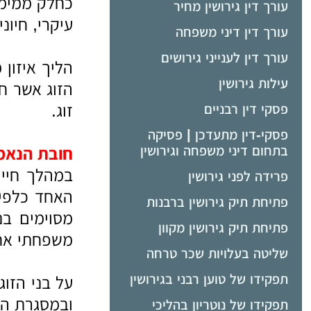
כחלק ממימו
עורך דין גירושין מחיר
עיקרי, חיונ
עורך דין דיני משפחה
עורך דין לענייני גירושים
הליך איזון
עילות גירושין
הזוג אשר חו
זוג.
פסקי דין רבניים
פסקי-דין מתעדכן | פסיקה
בתחום דיני משפחה וגירושין
חובת הנאמנו
במהלך חייה
פרידה לפני גירושין
האחד כלפי 
פתיחת תיק גירושין ברבנות
מסוימים בנ
פתיחת תיק גירושין מקוון
משפחתי אח
שליטה בעלויות שכר טרחה
תפקידו של טוען רבני בגירושין
על בני הזוג
ובמסגרת הלי
תפקידו של נוטריון בהליכי