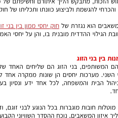
ש הזכות, מתבקש הליך איתורם וחשיפתם של כלל
י והכרחי להגשמת ולביצוע כוונתו ותכליתו של חוק י
 משאבים הוא נגזרת של
חוק יחסי ממון בין בני זוג
בת הגילוי ההדדית מובנית בו, והן על יחסי האמ
ת בין בני הזוג
ם המשותפים, בני הזוג הם שליחים האחד של 
השני. מערכות יחסים הן שונות ממקרה אחד למ
יהול הבית והמשפחה, לכל אחד ידע ונסיון בע
ד.
 מוטלות חובות מוגברות בכל הנוגע לבני זוגם, 
ך איזון המשאבים, נוכח ההסדר השוויוני הקבוע