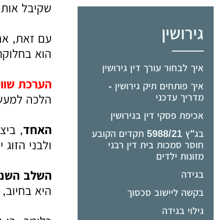
שקיבל אותם
גירושין
עם זאת, אם 
הוא בחלוקת 
איך לבחור עורך דין גירושין
הערכת שווי
איך פותחים תיק גירושין -
מדריך עדכני
הלכה למעשה
אכיפת פסקי דין בגירושין
האחד
, ביצ
בג"ץ 5988/21 תקדים הקובע
ולבני הזוג י
חוסר סמכות בית דין רבני
מזונות ילדים
השלב השני
בגידה
היא בחיוב, 
בקשה ליישוב סכסוך
גילוי בגידה