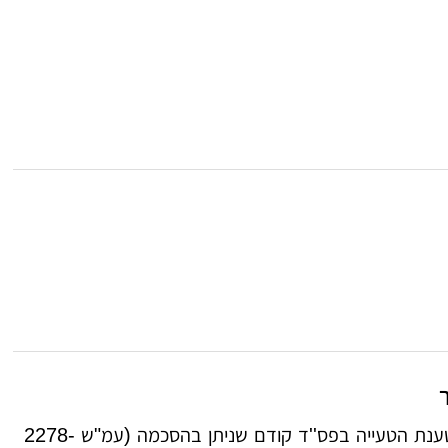
ביהמ"ש המחוזי בחיפה, אב"ד השופט חננאל שרעבי: פס"ד בערעור בעניין טענת הטעייה בפס''ד קודם שניתן בהסכמה (עמ"ש 2278-