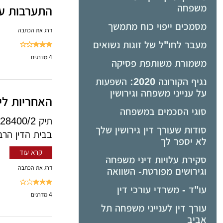
משפחה
התערבות עבו
מסמכים ייפוי כוח מתמשך
דרג את הכתבה
מעבר לחו"ל של זוגות נשואים
4
מדרגים
משמורת משותפת פסיקה
נגיף הקורונה 2020: השפעות
על ענייני משפחה וגירושין
האחריות לי
סוגי הסכמים במשפחה
תיק ‏1228400/2
סודות שעורך דין גירושין שלך
בבית הדין הרבנ
לא יספר לך
קרא עוד
סקירת עלויות דיני משפחה
דרג את הכתבה
וגירושים מפורטת- השוואה
עו"ד - משרדי עורכי דין
4
מדרגים
עורך דין לענייני משפחה תל
אביב