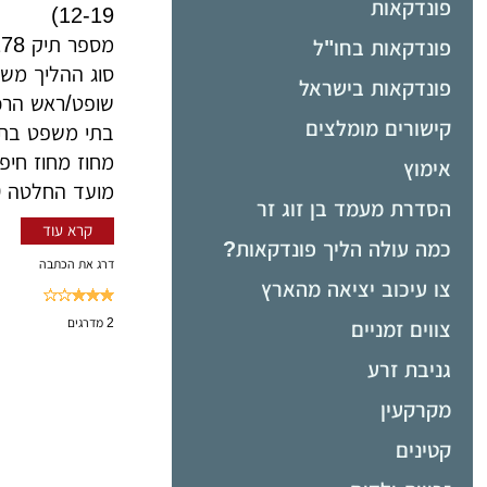
פונדקאות
12-19)
מספר תיק 19.12.2278
פונדקאות בחו"ל
סוג ההליך מש
פונדקאות בישראל
שופט/ראש הרכ
קישורים מומלצים
בתי משפט בתי
מחוז מחוז חיפ
אימוץ
מועד החלטה 4.2.2020
הסדרת מעמד בן זוג זר
קרא עוד
כמה עולה הליך פונדקאות?
דרג את הכתבה
צו עיכוב יציאה מהארץ
2
מדרגים
צווים זמניים
גניבת זרע
מקרקעין
קטינים