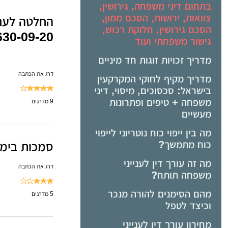
בתחום דיני משפחה, גירושין,
צוואות, ירושות, הסכם ממון,
החלטה לעני
הסכם גירושין, חלוקת רכוש,
30-09-20)
גישור משפחתי ועוד
מדריך זכויות זוגות חד מיניים
דרג את הכתבה
מדריך מקיף לחוקי המקרקעין
בישראל: סכסוכים, מיסוי, דיני
משפחה + טיפים ופתרונות
9
מדרגים
מעשיים
מה בין ייפוי כוח נוטריוני לייפוי
כוח מתמשך?
סמכות בימ"ש
מה זה עורך דין לענייני
דרג את הכתבה
משפחה תותח?
מהם הסימנים להורה מנכר
5
מדרגים
וכיצד לטפל
מחירון עורך דין לענייני