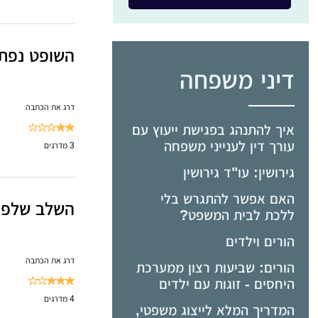
השופט נפתלי ש
דיני משפחה
דרג את הכתבה
איך להתנהג בפגישת ייעוץ עם
עורך דין לענייני משפחה
3
מדרגים
גירושין: עו"ד גירושין
האם אפשר להתגרש בלי
השלב שלפני
ללכת לבית המשפט?
הורים וילדים
דרג את הכתבה
הורים: שביעות רצון ממערכת
היחסים - זוגות עם ילדים
4
מדרגים
המדריך המלא לייצוג משפטי,