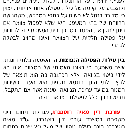
לענייני ירושה. על ההתנגדות לכלול נימוקים ענייניים
ולהצביע על קיומה של עילת פסילה אחת או יותר. יצוין
כי מדובר בנטל לא פשוט על כתפי המבקש, משהגישה
הרווחת של בתי המשפט היא שלא לפסול צוואה אם
ניתן לתקן את הפגם. כמו כן, בית המשפט יכול להורות
על פסילה חלקית של הצוואה ואינו מחויב לבטלה
לגמרי.
בין עילות הפסילה הנפוצות
הן השפעה בלתי הוגנת,
אשר משמעה כי רצונו האמיתי של המצווה אינו בא
לידי ביטוי בצוואה, אלא הכתובה בה הוא תוצאה של
לחץ בלתי הוגן. דוגמא נוספת היא העדר כשירות
המנוח במועד עריכת הצוואה, טענה אשר אם תתקבל,
תביא בדרך כלל לפסילת הצוואה כולה.
עורכת דין מאיה רוטנברג
, מנהלת תחום דיני
משפחה במשרד עורכי דין רוטנברג. עו"ד מאיה
רוטנברג הינה בעלת ניסיון של מעל 20 שנים בתחום