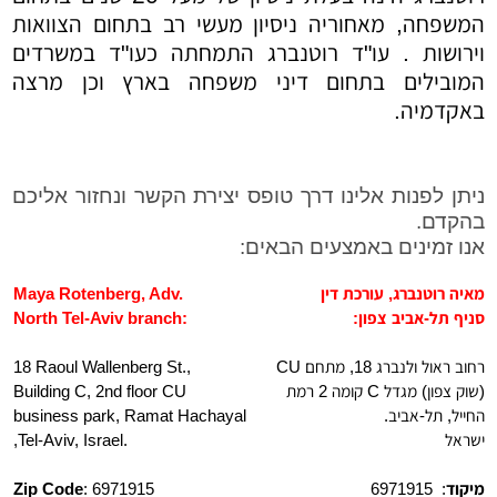
המשפחה, מאחוריה ניסיון מעשי רב בתחום הצוואות
וירושות . עו"ד רוטנברג התמחתה כעו"ד במשרדים
המובילים בתחום דיני משפחה בארץ וכן מרצה
באקדמיה.
ניתן לפנות אלינו דרך טופס יצירת הקשר ונחזור אליכם
בהקדם.
אנו זמינים באמצעים הבאים:
מאיה רוטנברג, עורכת דין
Maya Rotenberg, Adv.
סניף תל-אביב צפון:
North Tel-Aviv branch:
רחוב ראול ולנברג 18, מתחם CU
18 Raoul Wallenberg St.,
(שוק צפון) מגדל C קומה 2 רמת
Building C, 2nd floor CU
החייל, תל-אביב.
Ramat Hachayal
business park,
ישראל
,Tel-Aviv, Israel.
מיקוד
: 6971915
: 6971915
Zip Code