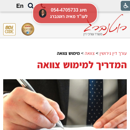
En
054-4705733 חיוג
לעו"ד מאיה רוטנברג
עורך דין גירושין
>
צוואה
>
מימוש צוואה
המדריך למימוש צוואה