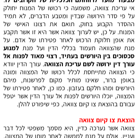
מבעוד מועד לרווחתם הכלכלית של הקרובים לו
.
אי עריכת צוואה, משמעה כי רכושו של המנוח יחולק
על פי סדר הירושה שבדין ומטבע הדברים, לא תמיד
ההסדר הקבוע בחוק, תואם את רצונו האישי של
המנוח. על כן, יש לערוך צוואה אשר היא זו אשר תקבע
את אופן חלוקת הרכוש לאחר פטירתו של אדם. על
מנת שהצוואה תעמוד בכללי הדין ועל מנת
למנוע
סכסוכים בין היורשים בעתיד, רצוי מאוד לפנות אל
עורך דין ירושה לשם עריכת הצוואה
. עורך הדין יוודא
כי הצוואה מתייחסת לכלל רכושו של המצווה ומונה
באופן ברור, שאינו מותיר מקום לפרשנות, מיהם
היורשים ומהו חלקם בעזבון. כמו כן, לאחר פטירתו של
המצווה, יוכלו היורשים לפנות אל עורך הדין אשר יטפל
עבורם בהוצאת צו קיום צוואה, כפי שיפורט להלן.
הוצאת צו קיום צוואה
צוואה אשר נערכה כדין, היא מסמך משפטי לכל דבר
ועניין, אולם על מנת לממשה לאחר מותו של המצווה,