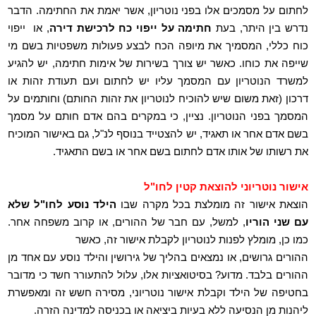
לחתום על מסמכים אלו בפני נוטריון, אשר יאמת את החתימה. הדבר
נדרש בין היתר, בעת
חתימה על ייפוי כח לרכישת דירה
, או
ייפוי
כוח כללי, המסמיך את מיופה הכח לבצע פעולות משפטיות בשם מי
שייפה את כוחו. כאשר יש צורך בשירות של אימות חתימה, יש להגיע
למשרד הנוטריון עם המסמך עליו יש לחתום ועם תעודת זהות או
דרכון (זאת משום שיש להוכיח לנוטריון את זהות החותם) וחותמים על
המסמך בפני הנוטריון. נציין, כי במקרים בהם אדם חותם על מסמך
בשם אדם אחר או תאגיד, יש להצטייד בנוסף לנ"ל, גם באישור המוכיח
את רשותו של אותו אדם לחתום בשם אחר או בשם התאגיד.
אישור נוטריוני להוצאת קטין לחו"ל
הוצאת אישור זה מומלצת בכל מקרה שבו
הילד נוסע לחו"ל שלא
עם שני הוריו
, למשל, עם חבר של ההורים, או קרוב משפחה אחר.
כמו כן, מומלץ לפנות לנוטריון לקבלת אישור זה, כאשר
ההורים גרושים, או נמצאים בהליך של גירושין והילד נוסע עם אחד מן
ההורים בלבד. מדוע? בסיטואציות אלו, עלול להתעורר חשד כי מדובר
בחטיפה של הילד וקבלת אישור נוטריוני, מסירה חשש זה ומאפשרת
ליהנות מן הנסיעה ללא בעיות ביציאה או בכניסה למדינה הזרה.