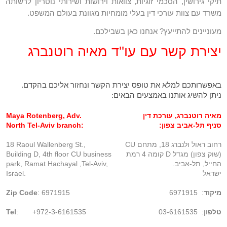
תיקי גירושין, הסכמי זוגיות, צוואות וירושות ושירותי נוטריון לרשותה
משרד עם צוות עורכי דין בעלי מומחיות מגוונת בעולם המשפט.
מעוניינים להתייעץ? אנחנו כאן בשבילכם.
יצירת קשר עם עו''ד מאיה רוטנברג
באפשרותכם למלא את טופס יצירת הקשר ונחזור אליכם בהקדם.
ניתן להשיג אותנו באמצעים הבאים:
מאיה רוטנברג, עורכת דין
Maya Rotenberg, Adv.
סניף תל-אביב צפון:
North Tel-Aviv branch:
רחוב ראול ולנברג 18, מתחם CU
18 Raoul Wallenberg St.,
(שוק צפון) מגדל D קומה 4 רמת
Building D, 4th floor CU business
החייל, תל-אביב.
Ramat Hachayal ,Tel-Aviv,
park,
ישראל
Israel.
מיקוד
: 6971915
: 6971915
Zip Code
טלפון
:
:
Tel
+972-3-6161535
03-6161535