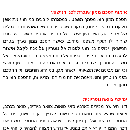
אימות הסכם ממון שנכרת לפני הנישואין
הסכם ממון הוא מסמך משפטי, במסגרתו קובעים בני הזוג את אופן
חלוקת הרכוש ביניהם, במקרה של פרידה. בשל משמעותו הכלכלית
של מסמך זה, הוא טעון אישור של נוטריון, או בית משפט, על מנת
שיהיה לו תוקף משפטי מחייב. כאשר הסכם ממון נערך בטרם
הנישואין, יכולים בני הזוג
לפנות אל נוטריון על מנת לקבל אישור
להסכם
והם אינם צריכים לפנות אל בית המשפט. בני הזוג מגיעים אל
משרד הנוטריון ומצהירים בפניו כי ערכו את ההסכם מתוך רצון חופשי
וכי הם מבינים את תוצאותיו. לאחר מכן, בני הזוג חותמים על ההסכם
בפני הנוטריון והוא מאמת את חתימותיהם. מרגע זה, ההסכם הוא בר
תוקף מחייב.
עריכת צוואה נוטריונית
דיני הירושה מכירים בארבע סוגי צוואות: צוואה בעדים, צוואה בכתב,
צוואה שבעל פה וצוואה בפני רשות. לעניין חוק הירושה, דינו של
הנוטריון כרשות ועל כן ניתן לערוך צוואה בפניו. הנוטריון רושם את
דברי המצווה וקורא אותם בפניו, אז נדרש המצווה להצהיר כי זוהי אכן