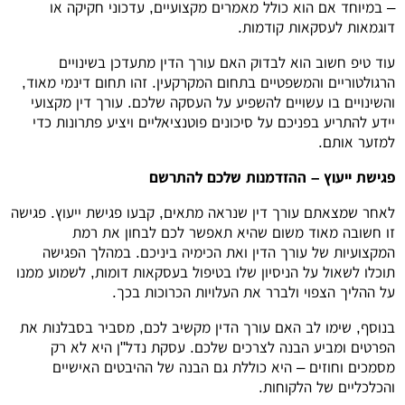
– במיוחד אם הוא כולל מאמרים מקצועיים, עדכוני חקיקה או
דוגמאות לעסקאות קודמות.
עוד טיפ חשוב הוא לבדוק האם עורך הדין מתעדכן בשינויים
הרגולטוריים והמשפטיים בתחום המקרקעין. זהו תחום דינמי מאוד,
והשינויים בו עשויים להשפיע על העסקה שלכם. עורך דין מקצועי
יידע להתריע בפניכם על סיכונים פוטנציאליים ויציע פתרונות כדי
למזער אותם.
פגישת ייעוץ – ההזדמנות שלכם להתרשם
לאחר שמצאתם עורך דין שנראה מתאים, קבעו פגישת ייעוץ. פגישה
זו חשובה מאוד משום שהיא תאפשר לכם לבחון את רמת
המקצועיות של עורך הדין ואת הכימיה ביניכם. במהלך הפגישה
תוכלו לשאול על הניסיון שלו בטיפול בעסקאות דומות, לשמוע ממנו
על ההליך הצפוי ולברר את העלויות הכרוכות בכך.
בנוסף, שימו לב האם עורך הדין מקשיב לכם, מסביר בסבלנות את
הפרטים ומביע הבנה לצרכים שלכם. עסקת נדל"ן היא לא רק
מסמכים וחוזים – היא כוללת גם הבנה של ההיבטים האישיים
והכלכליים של הלקוחות.