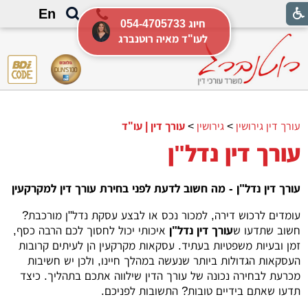
En
054-4705733 חיוג
לעו"ד מאיה רוטנברג
עורך דין גירושין
>
גירושין
>
עורך דין | עו"ד
עורך דין נדל"ן
עורך דין נדל"ן - מה חשוב לדעת לפני בחירת עורך דין למקרקעין
עומדים לרכוש דירה, למכור נכס או לבצע עסקת נדל"ן מורכבת?
חשוב שתדעו ש
עורך דין נדל"ן
איכותי יכול לחסוך לכם הרבה כסף,
זמן ובעיות משפטיות בעתיד. עסקאות מקרקעין הן לעיתים קרובות
העסקאות הגדולות ביותר שנעשה במהלך חיינו, ולכן יש חשיבות
מכרעת לבחירה נכונה של עורך הדין שילווה אתכם בתהליך. כיצד
תדעו שאתם בידיים טובות? התשובות לפניכם.