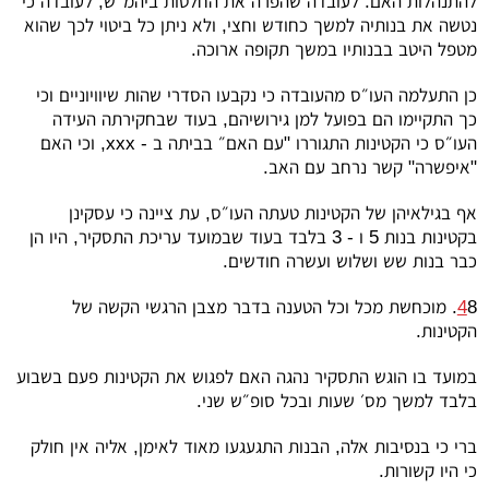
להתנהלות האם: לעובדה שהפרה את החלטות ביהמ״ש; לעובדה כי
נטשה את בנותיה למשך כחודש וחצי, ולא ניתן כל ביטוי לכך שהוא
מטפל היטב בבנותיו במשך תקופה ארוכה.
כן התעלמה העו״ס מהעובדה כי נקבעו הסדרי שהות שיוויוניים וכי
כך התקיימו הם בפועל למן גירושיהם, בעוד שבחקירתה העידה
העו״ס כי הקטינות התגוררו "עם האם״ בביתה ב -
xxx
, וכי האם
"איפשרה" קשר נרחב עם האב.
אף בגילאיהן של הקטינות טעתה העו״ס, עת ציינה כי עסקינן
בקטינות בנות 5 ו - 3 בלבד בעוד שבמועד עריכת התסקיר, היו הן
כבר בנות שש ושלוש ועשרה חודשים.
4
8. מוכחשת מכל וכל הטענה בדבר מצבן הרגשי הקשה של
הקטינות.
במועד בו הוגש התסקיר נהגה האם לפגוש את הקטינות פעם בשבוע
בלבד למשך מס׳ שעות ובכל סופ״ש שני.
ברי כי בנסיבות אלה, הבנות התגעגעו מאוד לאימן, אליה אין חולק
כי היו קשורות.