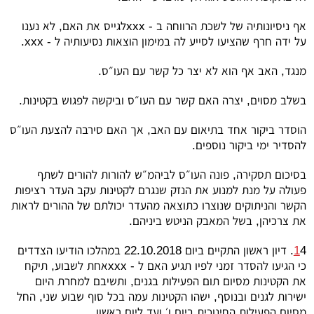
אף ניסיונותיה של לשכת הרווחה ב -
xxx
לגייס את האם, לא נענו
על ידה חרף שהציעו לסייע לה במימון הוצאות נסיעותיה ל -
xxx
.
מנגד, האב אף הוא לא יצר כל קשר עם העו״ס.
בשלב מסוים, יצרה האם קשר עם העו״ס וביקשה לפגוש בקטינות.
הוסדר ביקור אחד בתיאום עם האב, אך האם סירבה להצעת העו״ס
להסדיר ימי ביקור נוספים.
בסיכום תסקירה, פונה העו״ס לביהמ״ש להורות להורים לשתף
פעולה על מנת למנוע את הנזק שנגרם לקטינות עקב העדר רציפות
הקשר והניתוקים שנוצרו כתוצאה מהעדר יכולתם של ההורים לראות
את צרכיהן, בשל המאבק הניטש ביניהם.
1
4. דיון ראשון התקיים ביום 22.10.2018 במהלכו הודיעו הצדדים
כי הגיעו להסדר זמני לפיו תגיע האם ל -
xxx
אחת לשבוע, תיקח
את הקטינות מסיום תום הפעילות בגנים, ותשיבם למחרת היום
ישירות לגנים ובנוסף, ישהו הקטינות עמה בכל סוף שבוע שני, החל
מסיום הפעילות החינוכית ביום ו׳ ועד ליום ראשון.