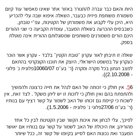
היות והאם כבר עברה להתגורר באזור אחר שאינו מאפשר עוד קיום
משמורת משותפת פיזית כבעבר, השאלה איפוא שבה עלי להכריע
היא, היכן עלי לקבוע את משמורתן של הקטינות, עפ״י טובתן,
כשבבסיס ההכרעה בשאלת המעבר, עומדת הקביעה כי שני ההורים
הינם הורים משמורנים משותפים שמסוגלותם ההורית אינה מוטלת
בספק.
שאלה זו תיבחן לאור עקרון ״טובת הקטין״ בלבד - עקרון אשר הוכר
כעקרון על במשפט הישראלי, היוצק את תוכנו הקונקרטי בהתאם
למצב הנתון בכל מקרה ומקרה (ר׳ בע״מ 10060/07פלונית נ׳ פלוני
- 2.10.2008)).
5
6. אין חולק כי זכותה של האם לנהל את חייה כרצונה ולהמשיך
ולהתפתח בהם ואין חולק כי לזכות זו יש ליתן משקל . לצד זאת, אין
לשכוח כי קיימת גם זכותו של האב לשמור על קשר רציף עם בנותיו
(ר׳ בע״מ 27/06פלוני נ׳ פלונית - 1.5.2006).
לפיכך, עלי לבחון את איכות הקשר שבין הקטינות לבין כל אחד
מהוריהן; את היכולת של האב לשמור על קשר עם בנותיו אם יאושר
המעבר ואת נכונות האם לסייע בקיומו של קשר זה, ככל שיותר