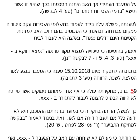
על המעבר העתידי אך האב היתנה הסכמתו בכך שהיא זו אשר
תישא "בדמי השכירות הנותרים״ (סע׳ 4 לבקשה).
לטענתה, משלא עלה בידה לעמוד בתשלומי השכירות עקב פיטוריה
ממקום עבודתה, ובהינתן כי הסכומים בהם חויב האב למזונות
הקטינות הינם "דלים מאוד", נאלצה היא לעבור לבית
אימה, בהוסיפה כי סיכוייה למצוא מקור פרנסה "נמצא דווקא ב -
xxx
״ (סע׳ 3, 4, 5 ו - 7 לבקשה דנן).
בתגובתה לתסקיר מיום 15.10.2018 טענה כי המעבר בוצע לאור
המלצת לשכת הרווחה (סע׳ 3 לתגובה).
5
9. ברם, מחקירתה עולה כי אף אחד מאותם נימוקים אשר פירטה
לא היווה הבסיס לרצונה לעבור להתגורר ב -
xxx
.
כך למשל, הודתה בחקירה כי במועד בו נחתם ההסכם, היא לא
ידעה כלל אם תעבור דירה אם לאו, וזאת בניגוד לאמור ״בבקשה
למחיקת התביעה״ (ר׳ עמי 28 לפרוט׳, ש׳ 20).
כן הודתה כי מעולם לא שוחחה עם האב על המעבר ל -
xxx
, ואף