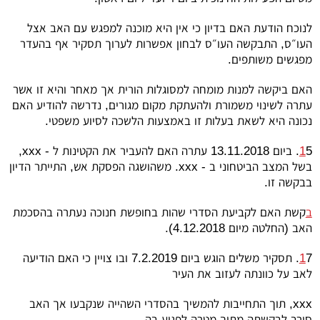
לנוכח הודעת האם בדיון כי אין היא מוכנה למפגש עם האב אצל
העו״ס, התבקשה העו״ס לבחון אפשרות לערוך תסקיר אף בהעדר
מפגשים משותפים.
האם ביקשה למנות מומחה למסוגלות הורית אך מאחר והיא זו אשר
עתרה לשינוי משמורת ולהעתקת מקום מגורים, נדרשה להודיע האם
נכונה היא לשאת בעלות זו באמצעות הלשכה לסיוע משפטי.
5. ביום 13.11.2018 עתרה האם להעביר את הקטינות ל -
1
xxx
,
בשל המצב הביטחוני ב -
xxx
. משהושגה הפסקת אש, התייתר הדיון
בבקשה זו.
ב
קשת האם לקביעת הסדרי שהות בחופשת חנוכה נעתרה בהסכמת
האב (החלטה מיום 4.12.2018).
1
7. תסקיר משלים הוגש ביום 7.2.2019 ובו צויין כי האם הודיעה
לאב על כוונתה לעזוב את העיר
xxx
, תוך התחייבות להמשיך בהסדרי השהייה שנקבעו אך האב
סירב לבקשתה מתוך מטרה לפגוע בה.