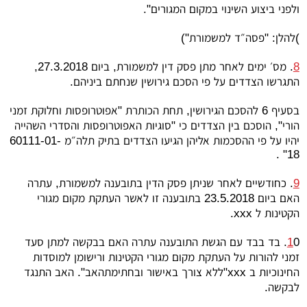
ולפני ביצוע השינוי במקום המגורים".
)להלן: "פסה״ד למשמורת")
8
. מס׳ ימים לאחר מתן פסק דין למשמורת, ביום 27.3.2018,
התגרשו הצדדים על פי הסכם גירושין שנחתם ביניהם.
בסעיף 6 להסכם הגירושין, תחת הכותרת "אפוטרופסות וחלוקת זמני
הורי", הוסכם בין הצדדים כי "סוגיות האפוטרופסות והסדרי השהייה
יהיו על פי ההסכמות אליהן הגיעו הצדדים בתיק תלה״מ 60111-01-
18" .
9
. כחודשיים לאחר שניתן פסק הדין בתובענה למשמורת, עתרה
האם ביום 23.5.2018 בתובענה זו לאשר העתקת מקום מגורי
הקטינות ל
xxx
.
1
0. בד בבד עם הגשת התובענה עתרה האם בבקשה למתן סעד
זמני להורות על העתקת מקום מגורי הקטינות ורישומן למוסדות
החינוכיות ב
xxx
"ללא צורך באישור ובחתימתהאב". האב התנגד
לבקשה.