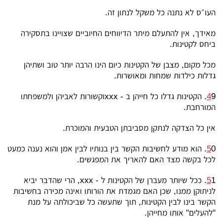
העו״ס לא נתנה כל משקל לנתון זה.
מאידך, אין להתעלם מיתר הדיווחים החיוביים שצויינו בתסקירה
ביחס לקטינות.
מכל מקום, מצבן של הקטינות כיום הינו הרבה יותר טוב ושתיהן
גדלות כילדות שמחות ומאושרות.
9. הקטינות גדלו כל חייהן ב -
4
xxx
וקשורות לאביהן ולמשפחתו
המורחבת.
אין כל הצדקה לנתקן מסביבתן הטבעית והמוכרת.
5
0. הוא מודע לחשיבות הקשר בין בנותיו לבין אמן והוא נענה כמעט
לכל בקשה מצד האם להאריך את המפגשים.
1. ככל שיותר מעברן של הקטינות ל -
5
xxx
, הרי שהדבר יביא
לניתוקן ממנו, שכן האם מגמדת את הורותו ואינה מכירה בחשיבות
הקשר בינו לבין הקטינות, תוך שתעשה כל שביכולתה על מנת
"להעלים" אותו מחייהן.