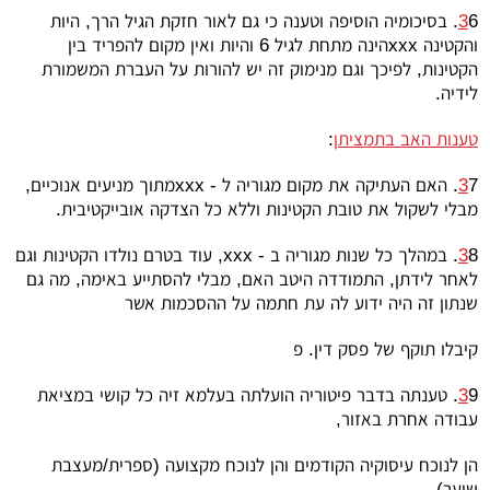
3
6. בסיכומיה הוסיפה וטענה כי גם לאור חזקת הגיל הרך, היות
והקטינה
xxx
הינה מתחת לגיל 6 והיות ואין מקום להפריד בין
הקטינות, לפיכך וגם מנימוק זה יש להורות על העברת המשמורת
לידיה.
טענות האב בתמציתן
:
7. האם העתיקה את מקום מגוריה ל -
3
xxx
מתוך מניעים אנוכיים,
מבלי לשקול את טובת הקטינות וללא כל הצדקה אובייקטיבית.
8. במהלך כל שנות מגוריה ב -
3
xxx
, עוד בטרם נולדו הקטינות וגם
לאחר לידתן, התמודדה היטב האם, מבלי להסתייע באימה, מה גם
שנתון זה היה ידוע לה עת חתמה על ההסכמות אשר
קיבלו תוקף של פסק דין. פ
3
9. טענתה בדבר פיטוריה הועלתה בעלמא זיה כל קושי במציאת
עבודה אחרת באזור,
הן לנוכח עיסוקיה הקודמים והן לנוכח מקצועה (ספרית/מעצבת
שיער).