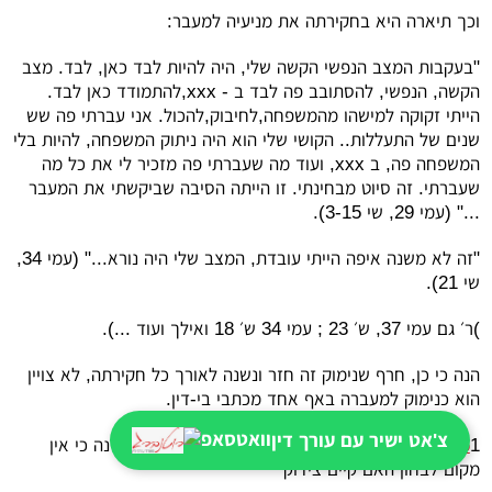
וכך תיארה היא בחקירתה את מניעיה למעבר:
"בעקבות המצב הנפשי הקשה שלי, היה להיות לבד כאן, לבד. מצב
הקשה, הנפשי, להסתובב פה לבד ב -
xxx
,להתמודד כאן לבד.
הייתי זקוקה למישהו מהמשפחה,לחיבוק,להכול. אני עברתי פה שש
שנים של התעללות.. הקושי שלי הוא היה ניתוק המשפחה, להיות בלי
המשפחה פה, ב
xxx
, ועוד מה שעברתי פה מזכיר לי את כל מה
שעברתי. זה סיוט מבחינתי. זו הייתה הסיבה שביקשתי את המעבר
..." (עמי 29, שי 3-15).
"זה לא משנה איפה הייתי עובדת, המצב שלי היה נורא..." (עמי 34,
שי 21).
)ר׳ גם עמי 37, ש׳ 23 ; עמי 34 ש׳ 18 ואילך ועוד ...).
הנה כי כן, חרף שנימוק זה חזר ונשנה לאורך כל חקירתה, לא צויין
הוא כנימוק למעברה באף אחד מכתבי בי-דין.
צ'אט ישיר עם עורך דין
6
1. אכן גישת הפסיקה, כטענת ב״כ האם בסיכומיו, הינה כי אין
מקום לבחון האם קיים צידוק