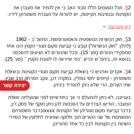
5
2. מכל הטעמים הללו סבור האב כי אין להתיר את מעברן את
הקטינות ובנסיבות הקיימות, יש להורות על העברת משמורתן לידיו.
דיון והכרעה
: ~
5
3. חוק הכשרות המשפטית והאפוטרופסות, התשכ״ב - 1962
(להלן: "חוק הכשרות") קובע כי קביעת מקום מגורי הקטין הינו אחד
מתפקידי ההורים (סע׳ 15), וככל שההורים לא מגיעים להסכמה
בנושא זה, ביהמ״ש יכריע ״כפי שייראה לו לטובת הקטין ״ (סע׳ 25).
5
4. אקדים ואדגיש כי בשאלת קביעת מקום מגורי הקטינות ובשאלת
משמורתן - קיימים יחסי גומלין. במקרה דנן, עקב המרחק הרב שבין
שתי הערים, הרי שלא ניתן להפריד ביניהן.
יצירת קשר
בענייננו, לא ניתן להתעלם כי אך כחודשיים לפני שהועלתה שאלת
המעבר, הודיעו הצדדים על הסכמות להן ניתן תוקף של פסק דין,
בדבר קביעת מקום מגוריהן של הקטינות
xxxx
ובדבר משמורתם
המשותפת של שני ההורים תוך חלוקה שוויונית לחלוטין של הסדרי
השהות בין הקטינות לבין כל אחד מהוריהן.