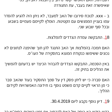
שאיפשרה זאת בעבר, עת התגוררה
ב -
xxx
. לנוכח סירובו של האב למעבר, לא ניתן היה להגיע להסדר
עמו בעניין המפגשים עם הקטינות. הומלץ לקיימם פעמיים בשבוע
ובכל סוף שבוע שני.
8. התבקשה עמדת הצדדים להמלצות.
1
האם תמכה בהמלצות אך האב התנגד להן תוך שהיפנה לנתונים לא
נכונים ששימשו כנקודת המוצא בתסקירה של העו״ס.
באין הסכמה, התבקשו הצדדים להבהיר הכיצד יש בדעתם להמשיך
את ההליכים בתיק זה.
האם סברה כי יש ליתן פסק דין על סמך התסקיר בעוד שהאב סבר
כי מן הראוי לקיים קדם משפט נוסף בו תידונה האפשרויות לקידום
ההליך.
9. דיון נוסף נקבע ליום 30.4.2019.
1
בדיון ביקש בא כוחה של האם להרחיב את זמני השהות בסופ״ש כך