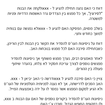
דווח כי האם נהגה תחילה להגיע ל -
xxx
ולקחה את הבנות
"לסירוגין", אך כל מפגש בין הצדדים גרר האשמות הדדיות ופניות
למשטרה.
בשלב מסוים, הפסיקה האם להגיע ל -
xxx
ולא נפגשה עם בנותיה
למשך כחודש וחצי.
דווח על ניסיונות העו״ס להסדיר את הקשר בין הבנות לבין הוריהן,
כשבתחילה סירבה האם לכל מפגש בנוכחות האב.
לאחר מאמצים רבים, נערך מפגש משותף אך ניסיונות להסדיר
מפגשים נוספים לצורך עריכת תסקיר לא צלחו, בהעדר שיתוף
פעולה בין ההורים.
צויין כי האם סירבה להגיע ל
xxx
ודרשה כי האב יביאן ל -
xxx
.
האב הסכים לדרישתה, אך לא נענה לפניותיה הטלפוניות של העו״ס
ולא הגיע למקום המפגש אשר נמסר לו על ידה באמצעות המייל.
ניסיונות העו״ס להסדיר ביקורים נוספים של האם עם הבנות ב
xxx
,
ולו בתקופת החופש הגדול, סורבו ע״י האם.