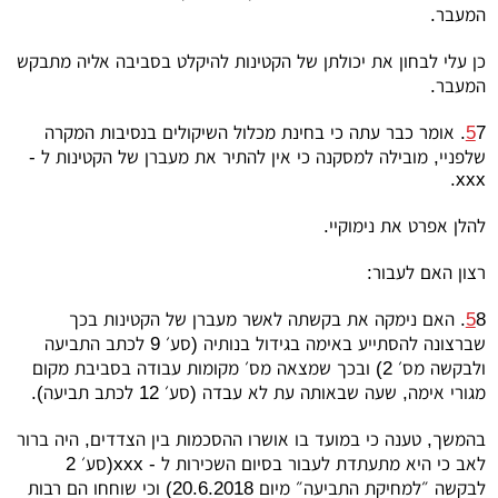
המעבר.
כן עלי לבחון את יכולתן של הקטינות להיקלט בסביבה אליה מתבקש
המעבר.
5
7. אומר כבר עתה כי בחינת מכלול השיקולים בנסיבות המקרה
שלפניי, מובילה למסקנה כי אין להתיר את מעברן של הקטינות ל -
.
xxx
להלן אפרט את נימוקיי.
רצון האם לעבור:
5
8. האם נימקה את בקשתה לאשר מעברן של הקטינות בכך
שברצונה להסתייע באימה בגידול בנותיה (סע׳ 9 לכתב התביעה
ולבקשה מס׳ 2) ובכך שמצאה מס׳ מקומות עבודה בסביבת מקום
מגורי אימה, שעה שבאותה עת לא עבדה (סע׳ 12 לכתב תביעה).
בהמשך, טענה כי במועד בו אושרו ההסכמות בין הצדדים, היה ברור
לאב כי היא מתעתדת לעבור בסיום השכירות ל -
xxx
(סע׳ 2
לבקשה ״למחיקת התביעה״ מיום 20.6.2018) וכי שוחחו הם רבות