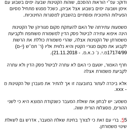
ודוקו: עפ״י הוראות ההסכם, שוהות הקטינות שבעה ימים בשבוע עם
אימן ושבעה ימים בשבוע אצל אביהן, כשכל מפגש מתחיל מסיום
הפעילות החינוכית ומסתיים בהשבתן למסגרות החינוכיות.
משמעות עתירתה של האם להעתקת מקום מגוריהן של הקטינות
הינה איפוא עתירה לביטול פסק הדין למשמורת משותפת ולקביעת
משמורתן של הקטינות אצלה, שהרי משמורת כוללת את הרשות
לקבוע את מקום מגורי הקטין והיא נלווית אליו (ר׳ תמ״ש (י-ם)
17174/99מ.י. נ׳ כ.א.מ. - 21.11.2018).
חרף האמור, יוטעם כי האם לא עתרה לביטול פסק הדין ולא עתרה
לקביעת משמורת אצלה
אלא ביכרה לעתור בתובענה זו אך להתיר את מעברן של הקטינות מ
.
xxx
-
משמע: יש לבחון את שאלת המעבר כשנקודת המוצא היא כי לשני
ההורים, מסוגלות הורית שווה.
5
5. ברי עם זאת כי לצורך בחינת שאלת המעבר, אדרש גם לשאלת
שינוי משמורתן.