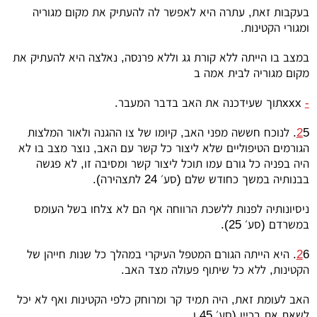
בעקבות זאת, עתרה היא לאפשר לה להעתיק את מקום מגוריה
ומגורי הקטינות.
במצב בו הייתה ללא קורת גג וללא פרנסה, נאלצה היא להעתיק את
מקום מגוריה לבית אמה ב
-
xxx
תוך שעידכנה את האב בדבר המעבר.
2
5. לנוכח חששה מפני האב, קיומו של צו ההגנה ולאור המלצות
הגורמים הטיפוליים שלא ליצור כל קשר עם האב, נוצר מצב בו לא
היה בפניה כל גורם עמו תוכל ליצור קשר ומסיבה זו, לא פגשה
בבנותיה במשך כחודש שלם (סע׳ 24 לתצהירה).
ניסיונותיה לפנות ללשכת הרווחה אף הם לא צלחו בשל העומס
במשרדם (סע׳ 25).
2
6. היא הייתה הגורם המטפל העיקרי במהלך כל שנות חייהן של
הקטינות, ללא כל שיתוף פעולה מצד האב.
האב לעומת זאת, היה תמיד קר ומרוחק כלפי הקטינות ואף לא יכל
לשאת את בכיין (סע׳ 45 ו