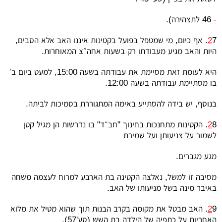
-
46 לתצהירה).
2
7. אף כיום, מי שמטפל בפועל בקטינות איננו האב אלא הסבים,
היות והאב מגיע מעבודתו רק בשעות אחה״צ המאוחרות.
היא לעומת זאת מסיימת את עבודתה בשעה 15:00, למעט ביום ב׳
בו מסתיימת עבודתה בשעה 12:00.
בנוסף, יש בידה להסתייע באימה המתגוררת בסמיכות לביתה.
2
8. הקטינות מתחנכות בחינוך "חב״ד" בו נדרשות הן מגיל קטן
לשמור על צניעותן ועל שמירת
מגע מגברים.
מסיבה זו למשל, נאלצה הקטינה בת הארבע למרוח לעצמה משחה
באיבר מינה בשל מניעותו של האב.
2
9. האב מבטל את מקומה בקרב הבנות תוך שהוא מטיל את מלוא
האחריות על כתפיה של הילדה בת השש (סע'57).