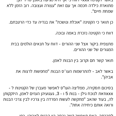
מתוארת כילדה חכמה אך עם זאת "עצורה ועצובה. רוב הזמן ללא
שמחת חיים".
כן תואר כי הקטינה "אוכלת ונושכת" את בגדיה עד כדי הרטבתם.
דווח כי הקטינה נזכרת באמה ובוכה.
מתצפית ביקור אצל שני ההורים - דווח על תנאים הולמים בבית
המגורים של שני ההורים.
תואר קשר חם וקרוב בין הבנות לאמן.
באשר לאב - להתרשמות העו״ס הבנות "מחפשות לרצות את
אביהן".
בסיכום תסקירה, ממליצה העו"ס לאפשר מעברן של הקטינות ל -
xxx
וזאת לנוכח גילן - בנות 5 ו - 3, געגועיהן העזים לאמן, היזקקותן
לה, בעוד שהאב "מתקשה לעשות הפרדה בין צרכיו לבין צרכי הבנות
ורואה אותם כיחידה אחת".
לסברתה, האם תאפשר קשר נרחב בין הבנות לאביהן, כפי