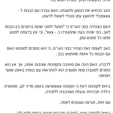
האב הכחיש את הנטען ולטענתו, האם עברה עם הבנות ל -
xxx
מבלי להיוועץ עמו ומבלי לשאול לדעתו.
האם הצהירה בפני העו״ס כי "תפעל לזמני שהות נרחבים בין הבנות
לאב, כפי שהיה בעת שהתגוררו ב -
xxx
", וכי אין בדעתה למנוע
ממנו כל מפגש עמן.
האב לעומת זאת הצהיר בפני העו״ס, כי הוא מסכים למפגשי האם
עם הבנות כל אימת שתחפוץ בכך.
לדבריו, האם הינה אם מיטיבה והקטינות אוהבות אותה, אך אין הוא
מסכים למעברן עמה ומעוניין הוא להתראות עם בנותיו באופן שוטף
ויומיומי.
ביחס לקטינות דווח כי הקטינה
xxx
מגיעה באופן סדיר לגן. מתוארת
כילדה חברתית ובעלת מוטיבציה ללמידה.
עם זאת, מביעה געגועים לאמה.
באשר לקטינה
xxx
- דווח כי אף היא מגיעה באופן סדיר לגן.