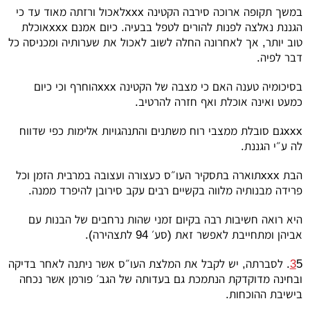
במשך תקופה ארוכה סירבה הקטינה
xxx
לאכול ורזתה מאוד עד כי
הגננת נאלצה לפנות להורים לטפל בבעיה. כיום אמנם
xxx
אוכלת
טוב יותר, אך לאחרונה החלה לשוב לאכול את שערותיה ומכניסה כל
דבר לפיה.
בסיכומיה טענה האם כי מצבה של הקטינה
xxx
הוחרף וכי כיום
כמעט ואינה אוכלת ואף חזרה להרטיב.
xxx
גם סובלת ממצבי רוח משתנים והתנהגויות אלימות כפי שדווח
לה ע״י הגננת.
הבת
xxx
תוארה בתסקיר העו״ס כעצורה ועצובה במרבית הזמן וכל
פרידה מבנותיה מלווה בקשיים רבים עקב סירובן להיפרד ממנה.
היא רואה חשיבות רבה בקיום זמני שהות נרחבים של הבנות עם
אביהן ומתחייבת לאפשר זאת (סע׳ 94 לתצהירה).
3
5. לסברתה, יש לקבל את המלצת העו״ס אשר ניתנה לאחר בדיקה
ובחינה מדוקדקת הנתמכת גם בעדותה של הגב׳ פורמן אשר נכחה
בישיבת ההוכחות.