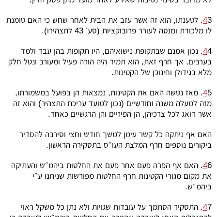
4
3. לטענתו, הוא זה אשר עזב את הבית לאחר שחש כי האם טומנת
לו מלכודת ומנסה לעורר פרובוקציות (סע׳ 43 לתצהירו).
4
4. נכון אמנם שבתקופת נישואיהם, היו תקופות בהן עבד ולמד
בערבים, אך חרף זאת, הוא תמיד היה הורה פעיל ומעורב ונטל חלק
מלא בגידולן וחינוכן של הקטינות.
4
5. מאז נטשה האם את הקטינות, נמצאות הן בפועל במשמורתו,
מזה למעלה משנה וחודשיים (נכון למועד עריכת התצהיר) והוא זה
אשר דואג לכל צרכיהן, הן הפיזיים והן הרגשיים כאחד.
האם אף ניתקה כל קשר עימן למשך חודש וחצי וסירבה להסדיר
ביקורים נוספים חרף המלצת העו״ס בתסקירה הראשון.
4
6. האם אף הפרה פעם אחר פעם את החלטות ביהמ״ש והעתיקה
את מקום מגורי הקטינות חרף החלטות מפורשות שניתנו ע״י
ביהמ״ש.
4
7. התסקיר הסתמך על עובדות שגויות ולא נתן כל משקל ראוי