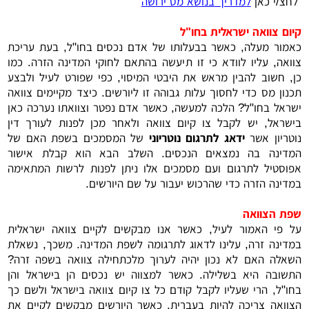
לחצ/י כאן
למדריך בנושא מס ירושה
קיום צוואה ישראלית בחו"ל
כאמור מעלה, כאשר בבעלותו של אדם נכסים בחו"ל, בעת עריכת
צוואה, עליו לוודא כי זו תיעשה בהתאם לחוקי המדינה הזרה. כמו
כן, חשוב להבין מראש את היבטי המיסוי, כפי שפורט לעיל ולבצע
תכנון מס כדי לחסוך עלות גבוהה זו ליורשים. כיצד מקיימים צוואה
ישראל בחו"ל? הלכה למעשה, כאשר אדם נפטר וצוואתו נערכה כאן
בישראל, יש לקבל צו קיום צוואה ולאחר מכן לפנות לעורך דין
נוטריון אשר
ידאג לתרגום נוטריוני
של המסמכים בשפת האם של
המדינה בה נמצאים הנכסים. השלב הבא הוא קבלת אישור
אפוסטיל לתרגום ועם מסמכים אלו ניתן לפנות לרשות המתאימה
במדינה הזרה כדי שהרכוש יעבור על שם היורשים.
שפת הצוואה
על פי האמור לעיל, כאשר אנו מבקשים לקיים צוואה ישראלית
במדינה זרה, עלינו לדאוג לתרגומה לשפת המדינה. משכך, נשאלת
השאלה האם לא נכון יהיה לערוך מלכתחילה צוואה בשפה זרה?
התשובה היא בשלילה. כאשר למצווה יש נכסים הן בישראל והן
בחו"ל, הרי שעליו לקבל קודם כל צו קיום צוואה בישראל ולשם כך
הצוואה צריכה להיות בעברית. כאשר היורשים מבקשים לקיים את