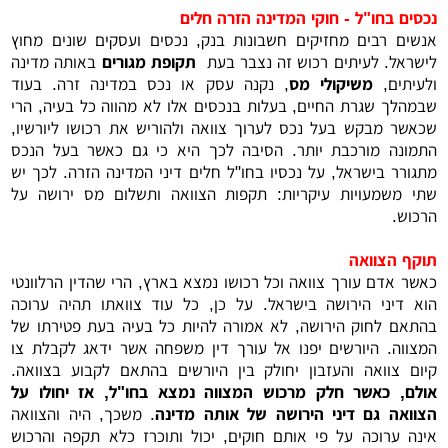
נכסים בחו"ל - חוקי המדינה הזרה חלים
אנשים רבים מחזיקים חשבונות בנק, נכסים ועסקים שונים מחוץ
לישראל. לעיתים רכוש זה נצבר בעת
תקופת מגורים
באותה מדינה
ולעיתים,
משיקולי מס
, נקנה עסק או נכס במדינה זרה. בעוד
שבמהלך שגרת החיים, בעלות בנכסים אלו לא מהווה כל בעיה, הרי
שכאשר מבקש בעל נכס לערוך צוואה ולהוריש את רכושו ליורשיו,
התמונה מורכבת יותר. הסיבה לכך היא כי גם כאשר בעל הנכס
מתגורר בישראל, על נכסיו בחו"ל חלים דיני המדינה הזרה. לכך יש
שתי משמעויות עיקריות: תקפות הצוואה ותשלום מס ירושה על
הרכוש.
תוקף הצוואה
כאשר אדם עורך צוואה וכל רכושו נמצא בארץ, הרי שהדין הרלוונטי
הוא דיני הירושה בישראל. על כן, כל עוד צוואתו תהיה ערוכה
בהתאם לחוק הירושה, לא אמורה להיות כל בעיה בעת פטירתו של
המצווה. היורשים יפנו אל עורך דין משפחה אשר ידאג לקבלת צו
קיום צוואה והעזבון יחולק בין היורשים בהתאם לקבוע בצוואה.
אולם, כאשר חלק מרכוש המצווה נמצא בחו"ל, אז יחולו על
הצוואה גם דיני הירושה של אותה מדינה
. משכך, היה והצוואה
אינה ערוכה על פי אותם חוקים, יכול ותוכרז כלא תקפה והרכוש