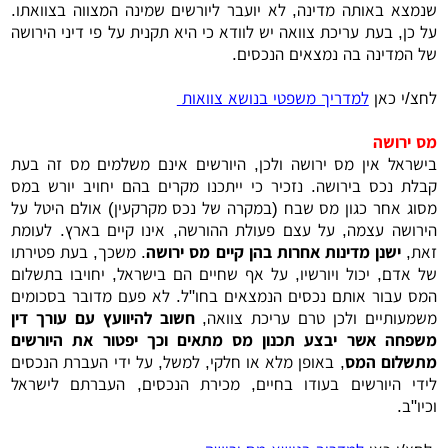
שנמצא באותה מדינה, לא יועבר ליורשים שמינה המצווה בצוואתו.
על כן, בעת עריכת צוואה יש לוודא כי היא תקנית על פי דיני הירושה
של המדינה בה נמצאים הנכסים.
לחצ/י כאן
למדריך משפטי בנושא צוואות
מס ירושה
בישראל אין מס ירושה ולכן, היורשים אינם משלמים מס זה בעת
קבלת נכס בירושה. נזכיר כי ייתכנו מקרים בהם יחויב יורש במס
מסוג אחר כגון מס שבח (במקרה של נכס מקרקעין) אולם היטל על
הירושה עצמה, על עצם פעולת ההורשה, אינו קיים בארץ. לעומת
זאת,
ישנן מדינות אחרות בהן קיים מס ירושה
. משכך, בעת פטירתו
של אדם, יכול ויורשיו, על אף שחיים הם בישראל, יחויבו בתשלום
המס עבור אותם נכסים הנמצאים בחו"ל. לא פעם מדובר בסכומים
משמעותיים ולכן טרם עריכת צוואה,
חשוב להיוועץ עם עורך דין
משפחה אשר יבצע תכנון מס מתאים וכך יפטור את היורשים
מתשלום המס
, באופן מלא או חלקי, למשל, על ידי העברת הנכסים
לידי היורשים בעודו בחיים, מכירת הנכסים, העברתם לישראל
וכיו"ב.