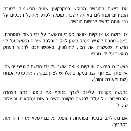
אם רישום ההורשה מבוקש במקרקעין שונים הרשומים לטובת
המנוחים ומנוהלים באותה לשכה, מומלץ לפרט את כל הנכסים על
גבי אותה בקשה לרישום הורשה.
צו ירושה או צו קיום צוואה מקורי ומאושר על ידי רשות מוסמכת.
באפשרותכם להגיש העתק נאמן למקור ובלבד שיהיה מאושר על ידי
הרשות שאישרה את הצו. לחילופין, באפשרותכם להגיש העתק
מאושר על ידי נוטריון.
כאשר צו הירושה או קיום צוואה אושר על ידי הרשם לענייני ירושה,
אין צורך בצירוף הצו. במקרים אלו יש לציין בבקשה את פרטי המנוח
(שם ותעודת זהות).
בהגשה מקוונת, עליכם לצרף בנוסף את טופס "כתב הצהרה
והתחייבות של עו"ד להגשה מקוונת לשם רישום עסקאות ופעולות
שונות".
אם נתקלתם בבעיה בפתיחת הטופס, עליכם למלא אחר ההוראות
במדריך.