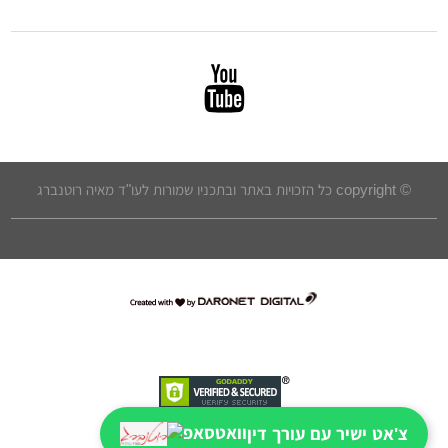
© copyright כל הזכויות באתר ובתכניו שמורות לעו"ד מאיה רוטנברג
דרונט
דיגיטל
-
בניית
אתרים,
בניית
צ'אט ישיר עם עורך דין
אתרי