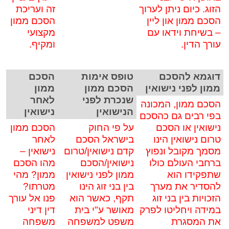
הזוג. כיום ניתן לערוך
זה ועריכת
הסכם ממון און ליין
הסכם ממון
– בשיחת וידאו עם
מקצועי
עורך הדין.
ומקיף.
דוגמא להסכם
טופס אימות
הסכם
ממון לפני נישואין
הסכם ממון
ממון
שנכרת לפני
לאחר
הסכם ממון, המכונה
הנישואין
נישואין
בפי רבים גם כהסכם
נישואין או הסכם
על פי החוק
הסכם ממון
טרום נישואין הינו
בישראל הסכם
לאחר
מסמך מקובל ונפוץ
קדם נישואין/טרום
נישואין –
ברחבי העולם כולו
נישואין/הסכם
מהו הסכם
שתפקידו הוא
ממון לפני נישואין
ממון? מהי
להסדיר את מערך
בין בני זוג הינו
מטרתו?
הזכויות בין בני זוג
תקף, כאשר הוא
פנו אל עורך
במידה ויחליטו לפרק
מאושר ע"י בית
דין דיני
את המסגרת
משפט למשפחה
משפחה