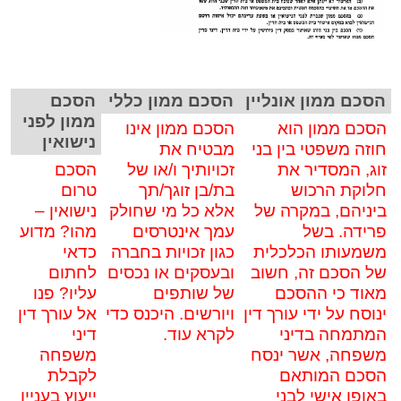
הסכם ממון אונליין
הסכם ממון כללי
הסכם
ממון לפני
הסכם ממון הוא
הסכם ממון אינו
נישואין
חוזה משפטי בין בני
מבטיח את
זוג, המסדיר את
זכויותיך ו/או של
הסכם
חלוקת הרכוש
בת/בן זוגך/תך
טרום
ביניהם, במקרה של
אלא כל מי שחולק
נישואין –
פרידה. בשל
עמך אינטרסים
מהו? מדוע
משמעותו הכלכלית
כגון זכויות בחברה
כדאי
של הסכם זה, חשוב
ובעסקים או נכסים
לחתום
מאוד כי ההסכם
של שותפים
עליו? פנו
ינוסח על ידי עורך דין
ויורשים. היכנס כדי
אל עורך דין
המתמחה בדיני
לקרא עוד.
דיני
משפחה, אשר ינסח
משפחה
הסכם המותאם
לקבלת
באופן אישי לבני
ייעוץ בעניין