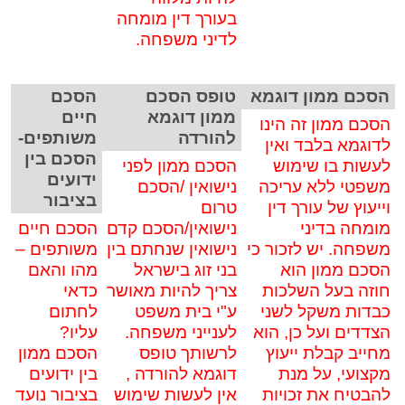
בעורך דין מומחה
לדיני משפחה.
הסכם ממון דוגמא
טופס הסכם
הסכם
ממון דוגמא
חיים
הסכם ממון זה הינו
להורדה
משותפים-
לדוגמא בלבד ואין
הסכם בין
לעשות בו שימוש
הסכם ממון לפני
ידועים
משפטי ללא עריכה
נישואין /הסכם
בציבור
וייעוץ של עורך דין
טרום
מומחה בדיני
נישואין/הסכם קדם
הסכם חיים
משפחה. יש לזכור כי
נישואין שנחתם בין
משותפים –
הסכם ממון הוא
בני זוג בישראל
מהו והאם
חוזה בעל השלכות
צריך להיות מאושר
כדאי
כבדות משקל לשני
ע"י בית משפט
לחתום
הצדדים ועל כן, הוא
לענייני משפחה.
עליו?
מחייב קבלת ייעוץ
לרשותך טופס
הסכם ממון
מקצועי, על מנת
דוגמא להורדה ,
בין ידועים
להבטיח את זכויות
אין לעשות שימוש
בציבור נועד