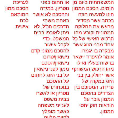
המשפחתית ביום מן
או חתום בפני
לעריכת
הימים. הסכם הממון
נוטריון. במידה
הסכם ממון
הינו למעשה חוזה
וההסכם לא אושר
המותאם
בכתב אשר מסדיר
באחת משתי
לכם
מראש את החלוקה
הדרכים הנ"ל, לא
אישית.
הממונית וקובע מהו
ניתן לאוכפו בבית
הרכוש האישי של כל
המשפט. כדי
אחד מבני הזוג אשר
לקבל אישור
מבקרה בו יגמרו
להסכם ממוני קדם
אומר להיפרד יישאר
נישואין/טרום
ברשות בעליו ואילו
נישואין/הסכם
מהו הרכוש המשותף
ממון לפני נישואין
אשר יחולק בין בני
על בני הזוג לחתום
הזוג במקרה של
על ההסכם
פרידה. המסוכם בין
בנוכחותו של
הצדדים בהסכם
נוטריון או לאשרו
הממון גובר על
בבית משפט
הוראות חוק יחסי
לענייני משפחה
הממון.
כאשר מומלץ
להיות מלווה