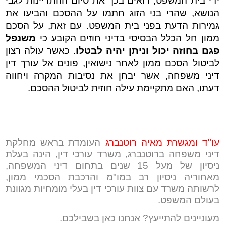
ידי בית המשפט, רואים בכך את סיום ההתדיינות לגבי
הנושא, שהרי בני הזוג חתמו על ההסכם והביעו את
גמירות הדעת בפני בית המשפט. עם זאת, על הסכם
ממון חל הכלל הבסיסי בדיני חוזים הקובע כי
משנפל
פגם בחוזה יכול וניתן יהיה לבטלו
. כאשר עולה רצון
לביטול הסכם ממון לאחר נישואין, פונים אל עורך דין
דיני משפחה, אשר יבחן את נסיבות המקרה ויחווה
דעתו, האם מתקיימת עילה חוזית לביטול ההסכם.
עו"ד ומגשרת מאיה רוטנברג
העומדת בראש מחלקת
דיני משפחה ברוטנברג, משרד עורכי דין, הינה בעלת
ניסיון של מעל 15 שנים בתחום דיני המשפחה,
מאחוריה ניסיון רב במו"מ והרכבת הסכמי ממון,
לרשותה משרד עם צוות עורכי דין בעלי מומחיות מגוונת
בעולם המשפט.
מעוניינים להתייעץ? אנחנו כאן בשבילכם.