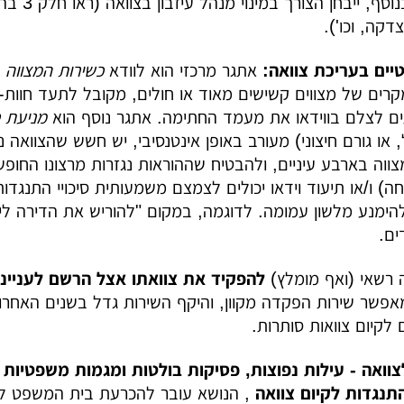
רכוש מור
דקה, וכו').
יים בעריכת צוואה:
אתגר מרכזי הוא לוודא
כשירות המצווה
רים של מצווים קשישים מאוד או חולים, מקובל לתעד חוות-
ים לצלם בווידאו את מעמד החתימה. אתגר נוסף הוא
מניעת 
ו גורם חיצוני) מעורב באופן אינטנסיבי, יש חשש שהצוואה נ
וה בארבע עיניים, ולהבטיח שההוראות נגזרות מרצונו החופשי 
) ו/או תיעוד וידאו יכולים לצמצם משמעותית סיכויי התנגדו
להימנע מלשון עמומה. לדוגמה, במקום "להוריש את הדירה לי
ים.
 רשאי (ואף מומלץ)
להפקיד את צוואתו אצל הרשם לענייני
פשר שירות הפקדה מקוון, והיקף השירות גדל בשנים האחרונות
 לקיום צוואות סותרות.
תנגדות לקיום צוואה