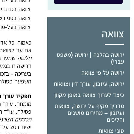
צוואה בעדים
צוואה בכתב יד
צוואה בפני רש
צוואה בעל-פה
צוואה
כאמור, כל אדם כשיר מעל גיל 8
אם עד לצוואה או 
ירושה בהלכה | ירושה (משפט
חלוטה
שמעורבו
עברי)
דרישה זו בגמי
ירושה על פי צוואה
בעריכה - בזכו
השפעה פסולה ל
ירושה, עיזבון, עורך דין וצוואות
כיצד לערוך צוואה באופן מקוון
תפקיד עורך הד
מומחה. עורך ה
מדריך מקיף על ירושה, צוואות
פסילה. עו"ד ר
ועיזבון – מחירים מושגים
הכללים הצורני
והליכים
ישים דגש על צ
סוגי צוואות