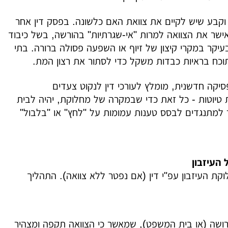
קבע שיש לקיים את צוואת האם כלשונה. בפסק דין אחר
שר את הצוואה למרות "אי-שגרתיות" בהורשה, בשל כיבוד
 בעיקר במקרי קיצון של זיוף או השפעה פסולה ברורה. בתי
וכח בראיות כבדות משקל כדי לסתור את רצון המת.
יקה חדשנית, מומלץ לעורכי דין לנקוט צעדים
רת טיוטות - כל זאת כדי שבמקרה של מחלוקת, יהיה לבית
 למתנגדים לבסס טענות עמומות על "לחץ" או "בלבול"
וקת העיזבון עפ"י דין (אם נפטר ללא צוואה). התהליך
ירושה (או בית המשפט), שמאשר כי הצוואה תקפה ומצהיר