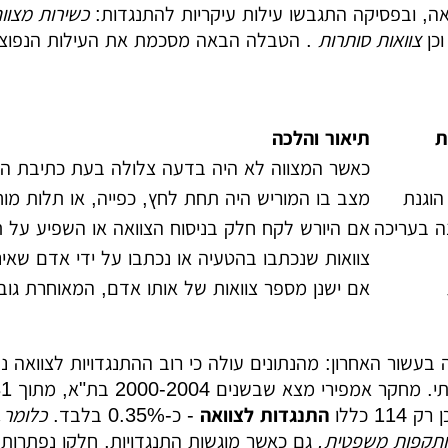
ואה, ובפסיקה התגבשו עילות עיקריות להתנגדות:
כשירות מצוו
וכן
צוואות סותרות
. הטבלה הבאה מסכמת את העילות הנפוצות
ת
תיאור והלכה
כאשר המצווה לא היה בדעה צלולה בעת כתיבת הצוו
וגנת
מצב בו המוריש היה תחת לחץ, כפייה, או תלות מוח
ה בעריכה
אם היורש לקח חלק בניסוח הצוואה או השפיע על ת
צוואות שנכתבו בהטעיה או נכתבו על ידי אדם שאינו
אם ישנן מספר צוואות של אותו אדם, המאוחרת גו
בעשור האחרון: מהנתונים עולה כי רוב ההתנגדויות לצוואה נ
11 כללו
התנגדות לצוואה
- כ-0.35% בלבד.
כלומר,
מותקפות משפטית.
גם כאשר מוגשות התנגדויות, חלקן נפתרות