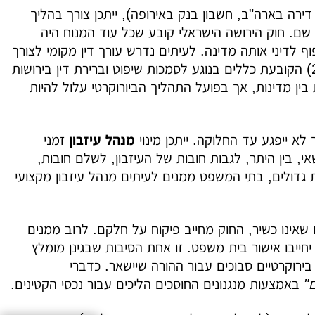
רה בארה"ב, חשבון בנק באירופה), ייתכן צורך בהליך
כרה בצו הירושה הישראלי שם. חוק הירושה הישראלי קובע שכל עוד המנוח היה
ף לדיני אותה מדינה. לעיתים נדרש עורך דין מקומי לצורך
העברת הנכס. ישנה אמנה אירופית (תקנת ירושה של האיחוד האירופי, 2015) הקובעת כללים בנוגע לסמכות שיפוט וברירת דין בירושות
 בין מדינות, אך בפועל התהליך הביורוקרטי עלול להיות
לא ייפגע עד החלוקה. ייתכן מינוי
מנהל עיזבון
זמני
, בין היתר, לגבות חובות של העיזבון, לשלם חובות,
ת גדולים, בתי המשפט ממנים לעיתים מנהל עיזבון מקצועי
יחייבו אישור בית משפט. זו אחת הסיבות שבגינן מומלץ
 בירוקרטיים סבוכים עבור ההורה שיישאר. כדברי
ם"
באמצעות מנגנונים החוסכים הליכים עבור נכסי הקטינים.