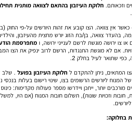
ים וזכאותם.
חלוקת העיזבון בהתאם לצוואה מותנית תחילה
 כאשר אין צוואה. הצו קובע את זהות היורשים על-פי החוק (בן
מה, בהעדר צוואה, בן/בת הזוג יורש מחצית מהעיזבון, והילד
או צו ירושה מוגשת לרשם לענייני ירושה, ו
מתפרסמת הודע
ות. אם לא מוגשת התנגדות, הרשם לרוב ינפיק את הצו המב
 כפי שתואר לעיל בחלק 2.
ו המתאים, ניתן להתקדם ל
חלוקת העיזבון בפועל
. שלב ז
ל המנוח ליורשים הרשומים בצו, שינוי רישום בעלות בנכסי נ
 מורכבים יותר, ייתכן ויידרשו מספר פעולות מקדימות: כינוס נ
ות, חובות וזכויות שונות), תשלום חובות המנוח (אם היו, למש
יורשים.
ת בחלוקה: