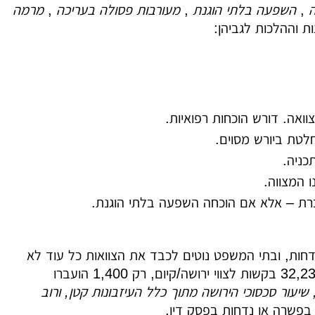
ה
,
השפעה בלתי הוגנת
,
מעורבות פסולה בעריכה
,
מרמה
 וההלכות לגביהן:
אה. דורש הוכחות רפואיות.
לטת ביורש מסוים.
כניה.
 המצווה.
ברת – אלא אם הוכחה השפעה בלתי הוגנת.
דחות, ובתי המשפט נוטים לכבד את הצוואות כל עוד לא
הוכח פגם מהותי. מחקר אמפירי מצא שבשנים 2000-2004 בת"א, מתוך 32,231 בקשות לצווי ירושה/קיום, רק 1,400 הועברו
 שיעור סכסוכי הירושה מתוך כלל העיזבונות קטן, ורוב
 בפשרה או נדחות בפסק דין.