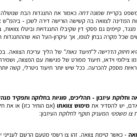
שפט בקריית שמונה
דחה
כאמור את התנגדות הבת שנושלה ו
 המדינה לצוואה בה קשישה הורישה דירה לשכן - ביהמ"ש אי
מנגד, קיימים גם פסקי דין שקיבלו התנגדויות וביטלו צוואות,
 שכל מקרה נבחן לגופו, אך עיקרון-העל הוא שההתנגדות ת
יא
חיזוק הדרישה ל"תיעוד נאות"
של הליך עריכת הצוואה. בפס
מו צילומי וידאו, תיעוד מפורט של פגישות עם המצווה, ושמי
יות מספק להכרעה. ככל שיש יותר תיעוד ניטרלי, קשה יותר
דם, יש להסדיר את
מימוש צוואתו
(אם הותיר כזו) או את חל
ת
צו משפטי
המעניק תוקף לחלוקת העיזבון:
ואה
- כאשר קיימת צוואה. זהו צו רשמי מטעם הרשם לענייני 