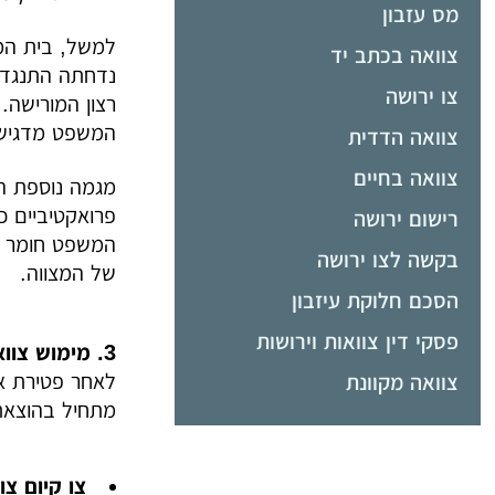
מס עזבון
למשל, בית המ
צוואה בכתב יד
נדחתה התנגדות
צו ירושה
רצון המורישה. 
המשפט מדגישים
צוואה הדדית
צוואה בחיים
מגמה נוספת ה
פרואקטיביים כ
רישום ירושה
המשפט חומר רא
בקשה לצו ירושה
של המצווה.
הסכם חלוקת עיזבון
פסקי דין צוואות וירושות
3. מימוש צוואה וחלוקת עיזבון - תהליכים, סוגיות בחלוקה ותפקיד מנהל העיזבון
לאחר פטירת א
צוואה מקוונת
מתחיל בהוצא
צו קיום צו