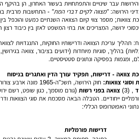
והירושות עבר שינויים והתפתחויות בעשור האחרון, הן בהיקף 
דיני הירושה:
"מצווה לקיים דברי המת"
- התחשבות מרבית ברצו
וכי ירושה, המצריכים את בתי המשפט לאזן בין כיבוד רצון המ
: תהליך עריכת הצוואה ודרישותיו החוקיות, התנגדויות לצוואה 
יות) בהליך, סוגיות מיוחדות (ידועים בציבור, צוואה בגירושין
, ומגמות בפסיקה ונתונים סטטיסטיים.
 וסוגי צוואות:
חוק הירושה, תשכ"ה-1965 מונה ארבע צורות לעריכת צוואה כשרה בישראל: (1)
ד
, (3)
צוואה בפני רשות
(גורם מוסמך, כגון שופט, רשם ירושה א
רמליים ייחודיים. הטבלה הבאה מסכמת את סוגי הצוואות ודרי
תוני האפוטרופוס הכללי:
דרישות פורמליות