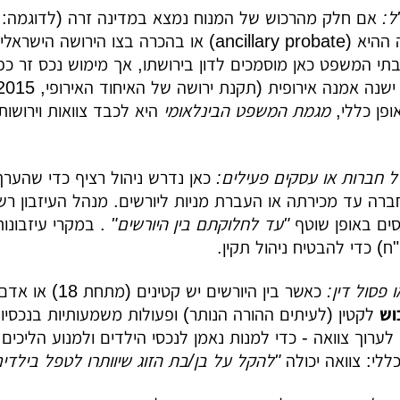
ל:
אם חלק מהרכוש של המנוח נמצא במדינה זרה (לדוגמה: די
מקביל במדינה ההיא (ancillary probate) או בה
תי המשפט כאן מוסמכים לדון בירושתו, אך מימוש נכס זר כפו
ופן כללי,
מגמת המשפט הבינלאומי
היא לכבד צוואות וירושות
לל חברות או עסקים פעילים:
כאן נדרש ניהול רציף כדי שהערך 
רה עד מכירתה או העברת מניות ליורשים. מנהל העיזבון רשאי
סים באופן שוטף
"עד לחלוקתם בין היורשים"
. במקרי עיזבונו
ו"ח) כדי להבטיח ניהול תקין.
ו פסול דין:
כאשר בין היורשים יש קטינים (מתחת 18) או אדם שאינו כשיר, החוק מחייב פיקוח על חלקם. לרוב ממנים
כוש
לקטין (לעיתים ההורה הנותר) ופעולות משמעותיות בנכסיו 
לערוך צוואה - כדי למנות נאמן לנכסי הילדים ולמנוע הליכים
ללי: צוואה יכולה
"להקל על בן/בת הזוג שיוותרו לטפל בילדי