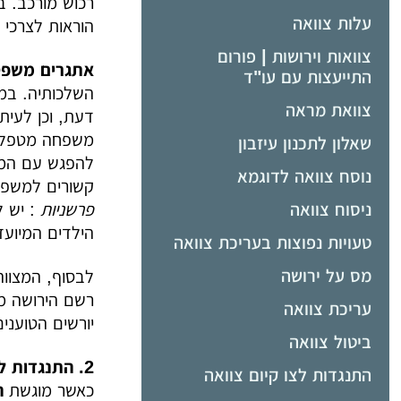
עלות צוואה
הוראות לצרכי צ
צוואות וירושות | פורום
אתגרים משפט
התייעצות עם עו"ד
השלכותיה. במק
צוואת מראה
דעת, וכן לעית
משפחה מטפל, א
שאלון לתכנון עיזבון
להפגש עם המצו
נוסח צוואה לדוגמא
קשורים למשפחה
ניסוח צוואה
פרשניות
: יש 
הילדים המיועד
טעויות נפוצות בעריכת צוואה
מס על ירושה
לבסוף, המצווה
רשם הירושה מא
עריכת צוואה
יורשים הטוענים
ביטול צוואה
2. התנגדות לצוואה - עילות נפוצות, פסיקות בולטות ומגמות משפטיות
התנגדות לצו קיום צוואה
כאשר מוגשת
ה