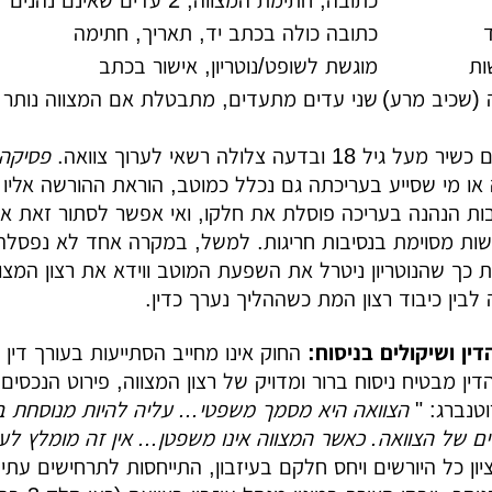
כתובה, חתימת המצווה, 2 עדים שאינם נהנים
כתובה כולה בכתב יד, תאריך, חתימה
ות
מוגשת לשופט/נוטריון, אישור בכתב
 (שכיב מרע)
שני עדים מתעדים, מתבטלת אם המצווה נותר בחיים 
1 ובדעה צלולה רשאי לערוך צוואה.
פסיקה 
מי שסייע בעריכתה גם נכלל כמוטב, הוראת ההורשה אליו בטלה בהתאם לסעיף 
ת הנהנה בעריכה פוסלת את חלקו, ואי אפשר לסתור זאת אפ
שות מסוימת בנסיבות חריגות. למשל, במקרה אחד לא נפסלה צ
ת כך שהנוטריון ניטרל את השפעת המוטב ווידא את רצון המצו
בין כיבוד רצון המת כשההליך נערך כדין.
ין ושיקולים בניסוח:
החוק אינו מחייב הסתייעות בעורך דין
דין מבטיח ניסוח ברור ומדויק של רצון המצווה, פירוט הנכסים
וטנברג: "
הצוואה היא מסמך משפטי... עליה להיות מנוסחת בא
ים של הצוואה. כאשר המצווה אינו משפטן... אין זה מומלץ ל
יון כל היורשים ויחס חלקם בעיזבון, התייחסות לתרחישים עתי