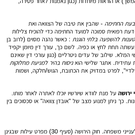
כב. בנוסף, ייבחן הצורך במינוי מנהל עיזבון בצוואה (ראו חלק 3 בהמשך) או הוראות מיוחדות (כגון נאמנות לאחר פטירה,
 בעת החתימה
- שהבין את טיבה של הצוואה ואת
דעת רפואית סמוכה למועד החתימה כדי להוכיח צלילות
טענות להשפעה בלתי הוגנת
: כאשר נהנה מסוים (לרוב בן
עשתה תחת לחץ או כפיה. לשם כך, עורך דין מיומן יקפיד
המלא. שילוב של עדים ניטרליים (כגון עורכי דין שאינם
ת עתידית. אתגר שלישי הוא
ניסוח בהיר למניעת מחלוקות
לדיי", לפרט במדויק את הכתובת, הגוש/חלקה, ושמות
 ירושה
על מנת לוודא שיורשיו יוכלו לאתרה לאחר מותו.
. כך ניתן למנוע מצב של "אובדן צוואה" או סכסוכים בין
, הנושא עובר להכרעת בית המשפט לענייני משפחה. חוק הירושה (סעיף 30) מפרט עילות שבגינן