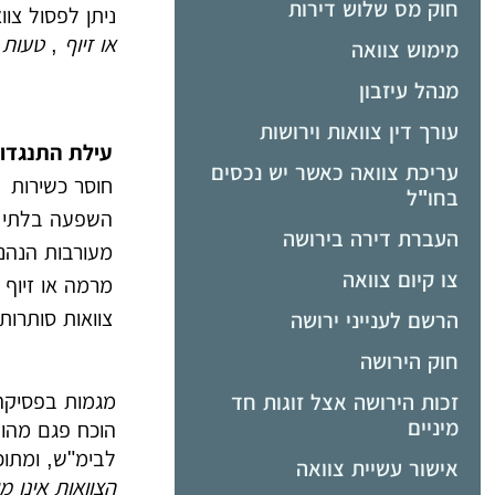
חוק מס שלוש דירות
ניתן לפסול צו
או זיוף
,
טעות
מימוש צוואה
מנהל עיזבון
עורך דין צוואות וירושות
עילת התנגדו
עריכת צוואה כאשר יש נכסים
חוסר כשירות
בחו"ל
השפעה בלתי ה
העברת דירה בירושה
מעורבות הנהנ
צו קיום צוואה
מרמה או זיוף
צוואות סותרות
הרשם לענייני ירושה
חוק הירושה
מגמות בפסיקה 
זכות הירושה אצל זוגות חד
מיניים
לבימ"ש, ומתוכן רק 4
אישור עשיית צוואה
הצוואות אינן 