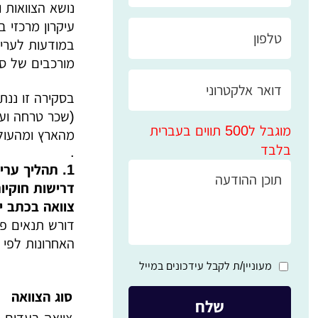
נושא הצוואות 
עיקרון מרכזי ב
מורכבים של סכס
בסקירה זו ננתח
(שכר טרחה ועלו
מוגבל ל500 תווים בעברית
מהארץ ומהעולם
בלבד
.
1. תהליך עריכת צוואה - דרישות, תפקיד עורך הדין ואתגרים בניסוח
דרישות חוקיות
צוואה בכתב י
דורש תנאים פו
האחרונות לפי נ
מעוניין/ת לקבל עידכונים במייל
סוג הצוואה