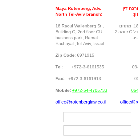
רכת דין
Maya Rotenberg, Adv.
ן:
North Tel-Aviv branch:
רחוב ראול ולנברג 18, מתחם
18 Raoul Wallenberg St.,
CU (שוק צפון) מגדל C קומה 2
Building C, 2nd floor CU
יב.
Ramat
business park,
Hachayal ,Tel-Aviv, Israel.
Zip Code
: 6971915
Tel
:
+972-3-6161535
03
Fax:
+972-3-6161913
:
Mobile
+972-54-4705733
05
office@rotenberglaw.co.il
office@r