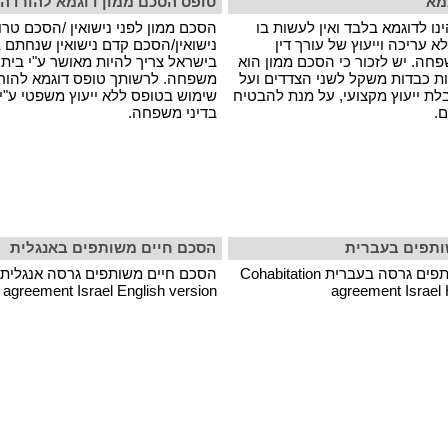
מא
טופס הסכם ממון דוגמא להורדה
נו לדוגמא בלבד ואין לעשות בו
הסכם ממון לפני נישואין /הסכם טרו
 עריכה וייעוץ של עורך דין
נישואין/הסכם קדם נישואין שנחתם בין
חה. יש לזכור כי הסכם ממון הוא
בישראל צריך להיות מאושר ע"י בית 
ת כבדות משקל לשני הצדדים ועל
משפחה. לרשותך טופס דוגמא להורד
בלת ייעוץ מקצועי, על מנת להבטיח
שימוש בטופס ללא ייעוץ משפטי ע"י
ם.
בדיני משפחה.
ותפים בעברית
הסכם חיים משותפים באנגלית
הסכם חיים משותפים גרסה בעברית Cohabitation
agreement Israel English version
agreement Israel