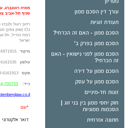
נוטריון
מאיה רוטנברג, עו
עורך דין הסכם ממון
סניף תל-אביב צפו
תעודת זוגיות
הסכם ממון - האם זה הכרחי?
רמת החייל, תל-אב
ישראל
הסכם ממון בפרק ב'
מיקוד
: 6971915
הסכם ממון לפני נישואין - האם
זה הכרחי?
טלפון
:
-6161535
הסכם ממון על דירה
פקס
: 03-6161913
הסכם ממון על עסק
:
נייד
44-705733
זוגות חד-מיניים
otenberglaw.co.il
חוק יחסי ממון בין בני זוג |
*
שם
הסכמות ממוניות
חתונה אזרחית
דואר אלקטרוני