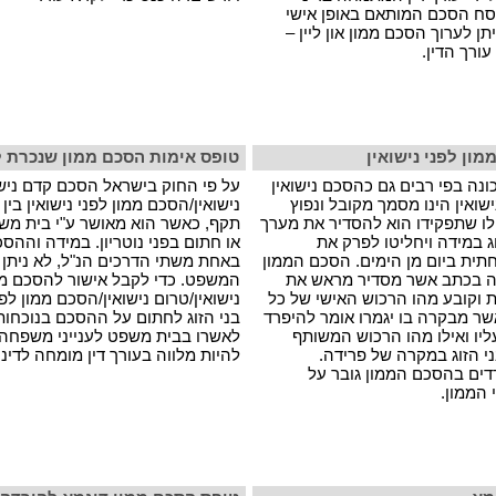
ח הסכם המותאם באופן אישי
יתן לערוך הסכם ממון און ליין –
ורך הדין.
ון לפני נישואין
טופס אימות הסכם ממון שנכרת לפ
נה בפי רבים גם כהסכם נישואין
על פי החוק בישראל הסכם קדם נישו
שואין הינו מסמך מקובל ונפוץ
נישואין/הסכם ממון לפני נישואין בין ב
לו שתפקידו הוא להסדיר את מערך
תקף, כאשר הוא מאושר ע"י בית מ
זוג במידה ויחליטו לפרק את
או חתום בפני נוטריון. במידה וההס
ת ביום מן הימים. הסכם הממון
באחת משתי הדרכים הנ"ל, לא ניתן 
ה בכתב אשר מסדיר מראש את
המשפט. כדי לקבל אישור להסכם ממ
 וקובע מהו הרכוש האישי של כל
נישואין/טרום נישואין/הסכם ממון לפנ
שר מבקרה בו יגמרו אומר להיפרד
בני הזוג לחתום על ההסכם בנוכחותו 
יו ואילו מהו הרכוש המשותף
לאשרו בבית משפט לענייני משפחה
ני הזוג במקרה של פרידה.
להיות מלווה בעורך דין מומחה לדינ
דים בהסכם הממון גובר על
 הממון.