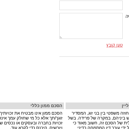
ה
טען קובץ
יין
הסכם ממון כללי
וזה משפטי בין בני זוג, המסדיר
הסכם ממון אינו מבטיח את זכויותיך 
 ביניהם, במקרה של פרידה. בשל
זוגך/תך אלא כל מי שחולק עמך אינט
ת של הסכם זה, חשוב מאוד כי
זכויות בחברה ובעסקים או נכסים ש
ידי עורך דין המתמחה בדיני
ויורשים. היכנס כדי לקרא עוד.