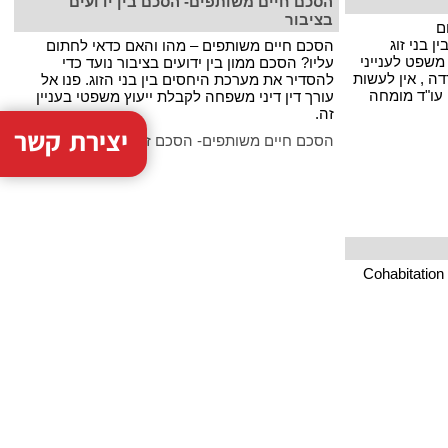
הסכם חיים משותפים- הסכם בין ידועים
בציבור
ם
 בני זוג
הסכם חיים משותפים – מהו והאם כדאי לחתום
משפט לענייני
עליו? הסכם ממון בין ידועים בציבור נועד כדי
ה , אין לעשות
להסדיר את מערכת היחסים בין בני הזוג. פנו אל
 עו"ד מומחה
עורך דין דיני משפחה לקבלת ייעוץ משפטי בעניין
זה.
יצירת קשר
הסכם חיים משותפים- הסכם זוגיות
הסכם חיים משותפים גרסה אנגלית Cohabitation