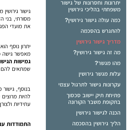
יתרונות וחסרונות של גישור
משפחתי בהליכי גירושין
גישור גירושין 
מסורתי, בני ה
כמה עולה גישור גירושין?
את מועדי הפג
להתגרש בהסכמה
מדריך גישור גירושין
יתרון נוסף הו
מה זה גישור גירושין?
מאפשר גישה מו
גמישות הגישו
מהו מגשר?
שמתאים להם.
עלות מגשר גירושין
עקרונות גישור לתרגול עצמי
בנוסף, גישור 
פתיחת תיק יישוב סכסוך
להיות מרוצים
בתקופת משבר הקורונה
עתידיות ולצור
הכנה לגישור גירושין
הליך גירושין בהסכמה
התמודדות עם 