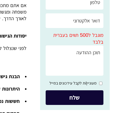
אם אתם מתכוננ
משפחה ומגשרת 
לאורך הדרך. ע
מוגבל ל500 תווים בעברית
יסודות הגישור
בלבד
לפני שנצלול ל
הבנת גישור
מעוניין/ת לקבל עידכונים במייל
היתרונות 
חששות נפו