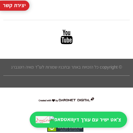
יצירת קשר
© copyright כל הזכויות באתר ובתכניו שמורות לעו"ד מאיה רוטנברג
דרונט
דיגיטל
-
צ'אט ישיר עם עורך דין
בניית
אתרים,
בניית