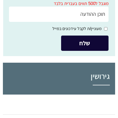
מוגבל ל500 תווים בעברית בלבד
מעוניין/ת לקבל עידכונים במייל
גירושין