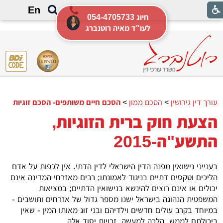
צעת חוק ברית הזוגיות, התשע"ה-2015
En
054-4705733 חיוג
לעו"ד מאיה רוטנברג
עורך דין גירושין
>
הסכם ממון
>
הסכם חיים משותפים- הסכם זוגיות
הצעת חוק ברית הזוגיות,
התשע"ה-2015
בענייני נישואין מפנה הדין הישראלי לדין הדתי. אין לכפות על אדם
הליכים וטקסים דתיים בניגוד לאמונתו; רבים מאזרחי המדינה אינם
יכולים או אינם רוצים להינשא בנישואין הדתיים; במציאות
המשפטית הנהוגה בישראל ישנו מספר גדול של אזרחים ותושבים -
במיוחד בקרב עולים חדשים וילדיהם ובני זוג מאותו המין - שאין
ביכולתם לממש, הלכה למעשה, זכויות יסוד אלה.