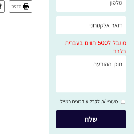
הדפס
מוגבל ל500 תווים בעברית
בלבד
מעוניין/ת לקבל עידכונים במייל