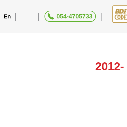
054-4705733
En
2