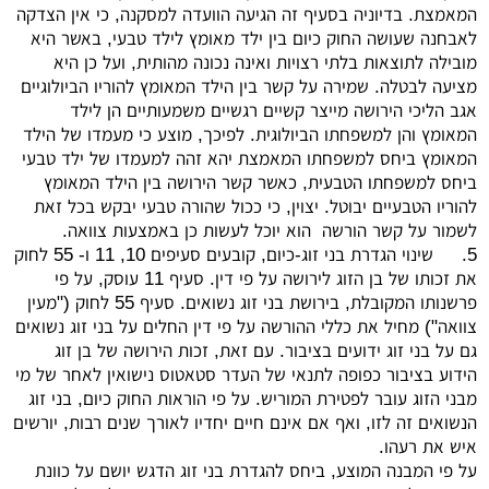
המאמצת. בדיוניה בסעיף זה הגיעה הוועדה למסקנה, כי אין הצדקה
לאבחנה שעושה החוק כיום בין ילד מאומץ לילד טבעי, באשר היא
מובילה לתוצאות בלתי רצויות ואינה נכונה מהותית, ועל כן היא
מציעה לבטלה. שמירה על קשר בין הילד המאומץ להוריו הביולוגיים
אגב הליכי הירושה מייצר קשיים רגשיים משמעותיים הן לילד
המאומץ והן למשפחתו הביולוגית. לפיכך, מוצע כי מעמדו של הילד
המאומץ ביחס למשפחתו המאמצת יהא זהה למעמדו של ילד טבעי
ביחס למשפחתו הטבעית, כאשר קשר הירושה בין הילד המאומץ
להוריו הטבעיים יבוטל. יצוין, כי ככול שהורה טבעי יבקש בכל זאת
לשמור על קשר הורשה הוא יוכל לעשות כן באמצעות צוואה.
5.
שינוי הגדרת בני זוג-כיום, קובעים סעיפים 10, 11 ו- 55 לחוק
את זכותו של בן הזוג לירושה על פי דין. סעיף 11 עוסק, על פי
פרשנותו המקובלת, בירושת בני זוג נשואים. סעיף 55 לחוק ("מעין
צוואה") מחיל את כללי ההורשה על פי דין החלים על בני זוג נשואים
גם על בני זוג ידועים בציבור. עם זאת, זכות הירושה של בן זוג
הידוע בציבור כפופה לתנאי של העדר סטאטוס נישואין לאחר של מי
מבני הזוג עובר לפטירת המוריש. על פי הוראות החוק כיום, בני זוג
הנשואים זה לזו, ואף אם אינם חיים יחדיו לאורך שנים רבות, יורשים
איש את רעהו.
על פי המבנה המוצע, ביחס להגדרת בני זוג הדגש יושם על כוונת