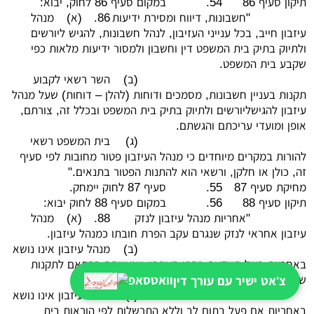
תיקון סעיף 86
54.
במקום סעיף 86 לחוק, יבוא:
"חשבונות, דיווח ומסירת ידיעות
86.
(א)
מנהל
עיזבון חייב, בכל ענייני העזיבון, לנהל חשבונות, להגיש ליורשים
ולתיוק בתיק בית המשפט דין וחשבון ולמסור ידיעות מלאות כפי
שקבע בית המשפט.
(ב)
השר רשאי לקבוע
תקנות בעניין חשבונות, מסמכים ודוחות (להלן – דוחות) שעל מנהל
עיזבון להגישליורשים ולתיוק בתיק בית המשפט ובכלל זה, צורתם,
אופן ומועדי עריכתם והגשתם.
(ג)
בית המשפט רשאי
להורות במקרים מיוחדים כי מנהל העיזבון פטור מחובות לפי סעיף
זה, כולן או חלקן, ורשאי הוא להתנות הפטור בתנאים."
מחיקת סעיף 87
55.
סעיף 87 לחוק יימחק.
תיקון סעיף 88
56.
במקום סעיף 88 לחוק יבוא:
"אחריות מנהל עיזבון לנזק
88.
(א)
מנהל
עיזבון אחראי לנזק שנגרם עקב הפרת חובתו כמנהל עיזבון.
(ב)
מנהל עיזבון אינו נושא
באחריות בשל השקעת כספי העיזבון שנעשתה בהתאם לתקנות
שקבע שר המשפטים לפי הוראות סעיף 85א.
צ'אט ישיר עם עורך דין
(ג)
מנהל עיזבון אינו נושא
באחריות אם פעל בתום לב וללא התרשלות לפי הוראות בית