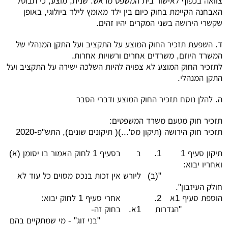
צוואה בכפוף לאישור בית המשפט מראש. שנית, מוצע, כי תבוטל
האבחנה הקיימת בחוק כיום בין ילד מאומץ לילד ביולוגי, באופן
שקשרי הירושה בשני המקרים יהיו זהים.
ד. השפעת תזכיר החוק המוצע על התקציב ועל התקן המנהלי של
המשרד היוזם, משרדים אחרים ורשויות אחרות.
לתזכיר החוק המוצע לא צפויה להיות השלכה ישירה על התקציב ועל
התקן המנהלי.
ה. להלן נוסח תזכיר החוק המוצע ודברי הסבר
תזכיר חוק מטעם משרד המשפטים:
תזכיר חוק הירושה (תיקון מס'...)( תיקונים שונים), התש"פ-2020
תיקון סעיף 1
1.
ב
בסעיף 1 לחוק האמור בו יסומן (א)
ואחריו יבוא:
"(ב)
ליורש אין זכות בנכס מסוים כל עוד לא
חולק העיזבון".
הוספת סעיף 1א
2.
אחרי סעיף 1 לחוק יבוא:
"הגדרות
1א.
בחוק זה-
"בני זוג" - מי שמתקיים בהם