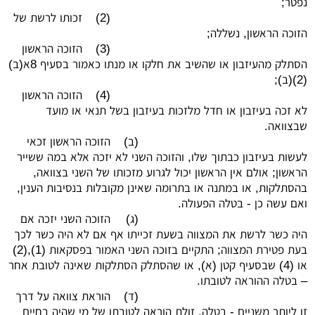
נפטר;
(2)
זכותו לרשת של
הזוכה הראשון, נשללה;
(3)
הזוכה הראשון
הסתלק מהעיזבון או שהשיב את חלקו או מנתו כאמור בסעיף 8א(ב)
(2)(ב);
(4)
הזוכה הראשון
לא זכה בעיזבון או חדל מלזכות בעיזבון בשל תנאי או מועד
שבצוואה.
(ב)
הזוכה הראשון זכאי
לעשות בעיזבון כבתוך שלו, והזוכה השני לא יזכה אלא במה ששייר
הראשון; אולם אין הראשון יכול לגרוע מזכותו של השני בצוואה,
בהסתלקות, או במתנה או בתרומה שאינן מקובלות בנסיבות הענין,
ואם עשה כן - בטלה הפעולה.
(ג)
הזוכה השני יזכה אם
היה כשר לרשת את המצווה בשעת זכייתו אף אם לא היה כשר לכך
בעת פטירת המצווה; התקיים בזוכה השני האמור בפסקאות (1),(2)
או (4) שבסעיף קטן (א), או שהסתלק הסתלקות שאינה לטובת אחר
– בטלה ההוראה לטובתו.
(ד)
הוראת צוואה על דרך
זו ליותר משניים - בטלה, זולת הוראה לטובתו של מי שהיה בחיים