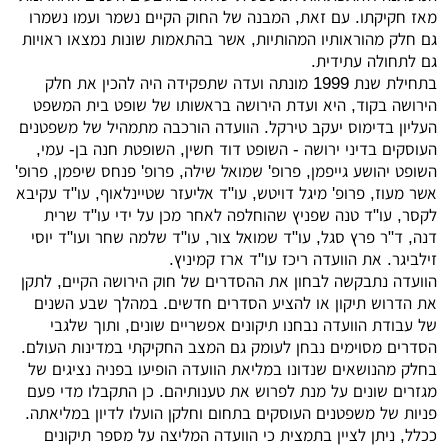
מאז חקיקתו. עם זאת, המבנה של החוק הקיים נשמר ועמו נשמרו
גם חלק מהוראותיו המהותיות, אשר בהתאמות שונות נמצאו ראויות
גם לתחולה עתידית.
בתחילת שנת 1999 מונתה ועדה שתפקידה היה להכין את חלק
הירושה בקוד, היא ועדת הירושה בראשותו של שופט בית המשפט
העליון בדימוס יעקב טירקל. הוועדה הורכבה מתמהיל של משפטנים
העוסקים בדיני ירושה - השופט דוד חשין, השופטת חנה בן- עמי,
השופט יהושע גייפמן, פרופ' שמואל שילה, פרופ' פנחס שיפמן, פרופ'
אשר מעוז, פרופ' מיגל דויטש, עו"ד אליעזר שטיינלאוף, עו"ד עקיבא
לקסר, עו"ד טנה שפניץ שהוחלפה לאחר מכן על ידי עו"ד שרית
דנה, ד"ר פרץ סגל, עו"ד שמואל צור, עו"ד שלמה שחר ועו"ד יוסי
זילביגר. את הוועדה ריכז עו"ד ארז קמיניץ.
הוועדה נתבקשה לבחון את ההסדרים של חוק הירושה הקיים, לתקן
את הדרוש תיקון או להציע הסדרים חדשים. במהלך שבע השנים
של עבודת הוועדה נבחנו תיקונים אפשריים שונים, ותוך שלגבי
הסדרים מסוימים נבחן לעומק גם המצב החקיקתי במדינות העולם.
בחלק מהנושאים שנדונו במליאת הוועדה הופיעו בפניה נציגים של
מגזרים שונים על מנת לפרוש את טענותיהם. כן התקבלו מדי פעם
פניות של משפטנים העוסקים בתחום וחלקן הועלו לדיון במליאתה.
ככלל, ניתן לציין בתמצית כי הוועדה המליצה על מספר תיקונים