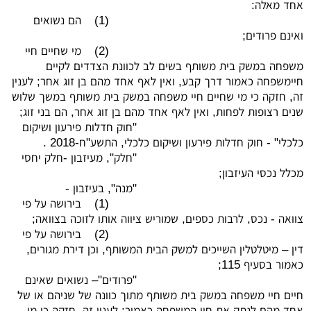
אחד מאלה:
(1)
הם נשואים
ואינם פרודים;
(2)
מי שחיים חיי
משפחה במשק בית משותף בשים לב לכוונת הצדדים לקיים
חיימשפחה כאמור דרך קבע, ואין לאף אחד מהם בן זוג אחר; לענין
זה, חזקה כי מי שחיים חיי משפחה במשק בית משותף במשך שלוש
שנים רצופות לפחות, ואין לאף אחד מהם בן זוג אחר, הם בני זוג;
"חוק חדלות פירעון ושיקום
כלכלי" - חוק חדלות פירעון ושיקום כלכלי, התשע"ח-2018 .
"חלק", מעיזבון -חלק יחסי
מכלל נכסי העיזבון;
"מנה", בעיזבון -
(1)
בירושה על פי
צוואה - נכס, לרבות כספים, שמוריש ציווה אותו לזוכה בצוואה;
(2)
בירושה על פי
דין – מיטלטלין השייכים למשק הבית המשותף, וכן דירת מגורים,
כאמור בסעיף 115;
"פרודים"– נשואים שאינם
חיים חיי משפחה במשק בית משותף מתוך כוונה של שניהם או של
אחד מהם לנתק את חיי המשפחה כאמור; לענין זה, חזקה כי מי