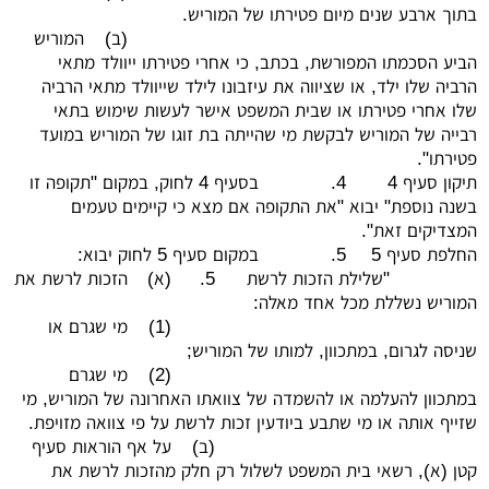
בתוך ארבע שנים מיום פטירתו של המוריש.
(ב)
המוריש
הביע הסכמתו המפורשת, בכתב, כי אחרי פטירתו ייוולד מתאי
הרביה שלו ילד, או שציווה את עיזבונו לילד שייוולד מתאי הרביה
שלו אחרי פטירתו או שבית המשפט אישר לעשות שימוש בתאי
רבייה של המוריש לבקשת מי שהייתה בת זוגו של המוריש במועד
פטירתו".
תיקון סעיף 4
4.
בסעיף 4 לחוק, במקום "תקופה זו
בשנה נוספת" יבוא "את התקופה אם מצא כי קיימים טעמים
המצדיקים זאת".
החלפת סעיף 5
5.
במקום סעיף 5 לחוק יבוא:
"שלילת הזכות לרשת
5.
(א)
הזכות לרשת את
המוריש נשללת מכל אחד מאלה:
(1)
מי שגרם או
שניסה לגרום, במתכוון, למותו של המוריש;
(2)
מי שגרם
במתכוון להעלמה או להשמדה של צוואתו האחרונה של המוריש, מי
שזייף אותה או מי שתבע ביודעין זכות לרשת על פי צוואה מזויפת.
(ב)
על אף הוראות סעיף
קטן (א), רשאי בית המשפט לשלול רק חלק מהזכות לרשת את