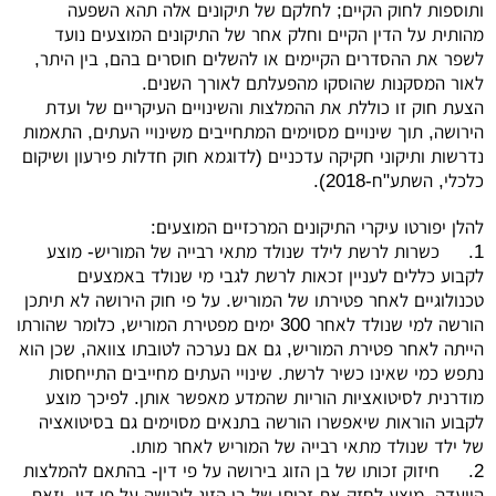
ותוספות לחוק הקיים; לחלקם של תיקונים אלה תהא השפעה
מהותית על הדין הקיים וחלק אחר של התיקונים המוצעים נועד
לשפר את ההסדרים הקיימים או להשלים חוסרים בהם, בין היתר,
לאור המסקנות שהוסקו מהפעלתם לאורך השנים.
הצעת חוק זו כוללת את ההמלצות והשינויים העיקריים של ועדת
הירושה, תוך שינויים מסוימים המתחייבים משינויי העתים, התאמות
נדרשות ותיקוני חקיקה עדכניים (לדוגמא חוק חדלות פירעון ושיקום
כלכלי, השתע"ח-2018).
להלן יפורטו עיקרי התיקונים המרכזיים המוצעים:
1.
כשרות לרשת לילד שנולד מתאי רבייה של המוריש- מוצע
לקבוע כללים לעניין זכאות לרשת לגבי מי שנולד באמצעים
טכנולוגיים לאחר פטירתו של המוריש. על פי חוק הירושה לא תיתכן
הורשה למי שנולד לאחר 300 ימים מפטירת המוריש, כלומר שהורתו
הייתה לאחר פטירת המוריש, גם אם נערכה לטובתו צוואה, שכן הוא
נתפש כמי שאינו כשיר לרשת. שינויי העתים מחייבים התייחסות
מודרנית לסיטואציות הוריות שהמדע מאפשר אותן. לפיכך מוצע
לקבוע הוראות שיאפשרו הורשה בתנאים מסוימים גם בסיטואציה
של ילד שנולד מתאי רבייה של המוריש לאחר מותו.
2.
חיזוק זכותו של בן הזוג בירושה על פי דין- בהתאם להמלצות
הוועדה, מוצע לחזק את זכותו של בן הזוג לירושה על פי דין, וזאת