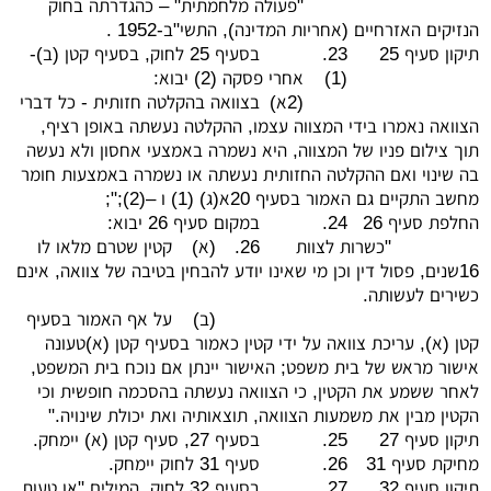
"פעולה מלחמתית" – כהגדרתה בחוק
הנזיקים האזרחיים (אחריות המדינה), התשי"ב-1952 .
תיקון סעיף 25
23.
בסעיף 25 לחוק, בסעיף קטן (ב)-
(1)
אחרי פסקה (2) יבוא:
(2א)
בצוואה בהקלטה חזותית - כל דברי
הצוואה נאמרו בידי המצווה עצמו, ההקלטה נעשתה באופן רציף,
תוך צילום פניו של המצווה, היא נשמרה באמצעי אחסון ולא נעשה
בה שינוי ואם ההקלטה החזותית נעשתה או נשמרה באמצעות חומר
מחשב התקיים גם האמור בסעיף 20א(ג) (1) ו –(2);";
החלפת סעיף 26
24.
במקום סעיף 26 יבוא:
"כשרות לצוות
26.
(א)
קטין שטרם מלאו לו
16שנים, פסול דין וכן מי שאינו יודע להבחין בטיבה של צוואה, אינם
כשירים לעשותה.
(ב)
על אף האמור בסעיף
קטן (א), עריכת צוואה על ידי קטין כאמור בסעיף קטן (א)טעונה
אישור מראש של בית משפט; האישור יינתן אם נוכח בית המשפט,
לאחר ששמע את הקטין, כי הצוואה נעשתה בהסכמה חופשית וכי
הקטין מבין את משמעות הצוואה, תוצאותיה ואת יכולת שינויה."
תיקון סעיף 27
25.
בסעיף 27, סעיף קטן (א) יימחק.
מחיקת סעיף 31
26.
סעיף 31 לחוק יימחק.
תיקון סעיף 32
27.
בסעיף 32 לחוק, המילים "או טעות