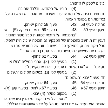
יכולים לספק לו מזונות;
(4)
הוריו של המוריש, ובלבד שחובת
מזונותיהם היתה על המוריש ערב פטירתו, או שהמוריש נשא בפועל
במזונותיהם במועד האמור.
מחיקת סעיף 58
42.
סעיף 58 לחוק יימחק.
תיקון סעיף 59
43.
בסעיף 59, במקום פסקה (5) יבוא:
"בהכנסתו של הזכאי למזונות מכל מקור שהוא;
לענין זה תיחשב כהכנסתו של המבקש גם הכנסה שיכול היה להפיק,
מכל מקור שהוא, במאמץ סביר;נישא בן זוגו של המוריש מחדש,
רשאי בית המשפט להתחשב גם בהכנסת בן הזוג האחר."
תיקון סעיף 62
44.
בסעיף 62 לחוק-
(1)
בסעיף קטן (א), אחרי המילים "כולו או
מקצתו" יבוא "או תשלומים עתיים, כולם או מקצתם";
(2)
בסעיף קטן (ג), במקום המילים "תשלום
חד-פעמי" יבוא "תשלומים".
מחיקת סעיף 64
45.
סעיף 64 לחוק יימחק.
תיקון סעיף 67א
46.
בסעיף 67א לחוק, בסעיף קטן (א)-
(1)
במקום פסקה (4) יבוא:
"כאשר על פי הבקשה מי מבין היורשים או
הזוכים הוא נעדר או אם רכושו מנוהל על ידי האפוטרופוס הכללי";