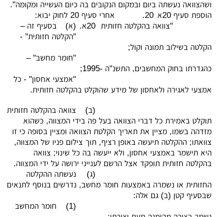
ושהצוואה נעשתה ביום ובמקום הנקובים בה כיום העשייה ומקומה".
הוספת סעיף 20א
20.
אחרי סעיף 20 לחוק יבוא:
"צוואה בהקלטה חזותית
20א.
(א)
בסעיף זה –
"הקלטה חזותית" -
הקלטה בשילוב תמונה וקול;
"חומר מחשב" –
כהגדרתו בחוק המחשבים, התשנ"ה -1995;
"אמצעי אחסון" - כל
אמצעי לאגירה ולאחסון של מידע שהוקלט בהקלטה חזותית.
(ב)
צוואה בהקלטה חזותית
תוקלט באמירת כל דברי הצוואה בעל פה בידי המצווה, כשהוא
מזדהה בשמו, מציין את תאריך הקלטת הצוואה ומציין בסופה כי זו
צוואתו; ההקלטה תיעשה באופן רציף, תוך צילום פניו של המצווה,
היא תישמר באמצעי אחסון, ולא ייעשה בה כל שינוי; צוואה
בהקלטה חזותית תופקד אצל הרשם לענייני ירושה על ידי המצווה.
(ג)
נעשתה ההקלטה
החזותית או נשמרה באמצעות חומר מחשב, נדרשים בנוסף לתנאים
שבסעיף קטן (ב) גם אלה:
(1)
חומר המחשב
נשמר בצורה מהימנה מעת יצירתו;