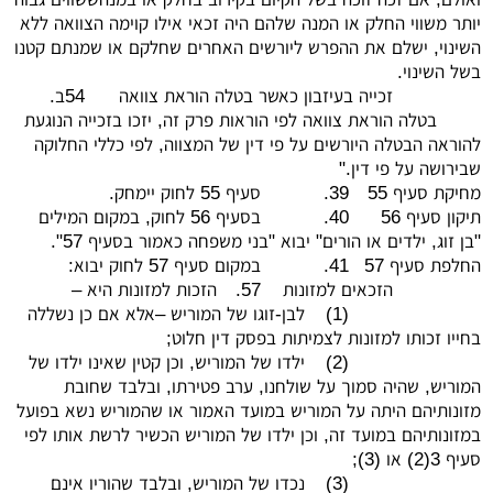
יותר משווי החלק או המנה שלהם היה זכאי אילו קוימה הצוואה ללא
השינוי, ישלם את ההפרש ליורשים האחרים שחלקם או שמנתם קטנו
בשל השינוי.
זכייה בעיזבון כאשר בטלה הוראת צוואה
54ב.
בטלה הוראת צוואה לפי הוראות פרק זה, יזכו בזכייה הנוגעת
להוראה הבטלה היורשים על פי דין של המצווה, לפי כללי החלוקה
שבירושה על פי דין."
מחיקת סעיף 55
39.
סעיף 55 לחוק יימחק.
תיקון סעיף 56
40.
בסעיף 56 לחוק, במקום המילים
"בן זוג, ילדים או הורים" יבוא "בני משפחה כאמור בסעיף 57".
החלפת סעיף 57
41.
במקום סעיף 57 לחוק יבוא:
הזכאים למזונות
57.
הזכות למזונות היא –
(1)
לבן-זוגו של המוריש –אלא אם כן נשללה
בחייו זכותו למזונות לצמיתות בפסק דין חלוט;
(2)
ילדו של המוריש, וכן קטין שאינו ילדו של
המוריש, שהיה סמוך על שולחנו, ערב פטירתו, ובלבד שחובת
מזונותיהם היתה על המוריש במועד האמור או שהמוריש נשא בפועל
במזונותיהם במועד זה, וכן ילדו של המוריש הכשיר לרשת אותו לפי
סעיף 3(2) או (3);
(3)
נכדו של המוריש, ובלבד שהוריו אינם