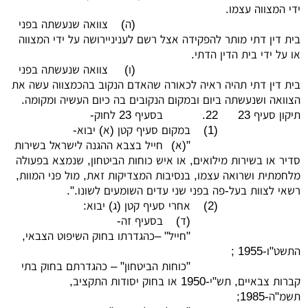
ידי המצווה עצמו.
(ה)
צוואה שנעשתה בפני
בית דין דתי מותר להפקידה אצל רשם לעניניירושה על ידי המצווה
או על ידי בית הדין הדתי.
(ו)
צוואה שנעשתה בפני
בית דין דתי תהיה ראיה לכאורה שהאדם הנקוב בהכמצווה עשה את
הצוואה ושנעשתה ביום ובמקום הנקובים בה כיום העשיה ומקומה.
תיקון סעיף 23
22.
בסעיף 23 לחוק-
(1)
במקום סעיף קטן (א) יבוא-
"(א)
חייל בצבא ההגנה לישראל בשירות
סדיר או בשירות מילואים, או איש כוחות הביטחון, שנמצא בפעולה
מלחמתית ושרואה עצמו, בנסיבות המצדיקות זאת, מול פני המוות,
רשאי לצוות בעל-פה בפני שני עדים השומעים לשונו.".
(2)
אחרי סעיף קטן (ג) יבוא:
(ד)
בסעיף זה-
"חייל" –כהגדרתו בחוק השיפוט הצבאי,
התשט"ו-1955 ;
"כוחות הביטחון" – כהגדרתם בחוק בתי
קברות צבאיים, תש"י-1950 או בחוק יסודות התקציב,
תשמ"ה-1985;