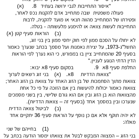
"איסור התחייבות לגבי ירושה בעתיד
8.
(א)
פעולה משפטית שבה מתחייב אדם להקנות נכס לאחר,
ופטירתו של המתחייב מהווה תנאי או מועד להקניה, לרבות
התחייבות לעשות צוואה או להימנע מלעשותה - בטלה.
(ב)
הוראות סעיף קטן (א)
לא יחולו על הסכם ממון לפי חוק יחסי ממון בין בני זוג,
התשל"ג-1973, על יצירת נאמנות ועל מסמך בכתב שנערך כאמור
בסעיף 20 שהמתחייב ציין בו במפורש, כי הוא נערך לפי הוראות
הדין הדתי הנוגע לעניין."
החלפת סעיף 8א
9.
במקום סעיף 8א יבוא:
"צוואות הדדיות
8א.
(א)
בני זוג רשאים לערוך
צוואות מתוך הסתמכות של בן הזוג האחד על צוואת בן הזוג האחר;
צוואות כאמור יכולות להיעשות בין אם הזוכה על פי כל אחת
מהצוואות הוא בן הזוג ובין אם הוא גורם שלישי, בין בשני מסמכים
שנערכו ובין במסמך אחד (בסעיף זה – צוואות הדדיות).
(ב)
לביטול צוואה הדדית
לא יהיה תוקף אלא אם כן נוסף על הוראות סעיף 36 יתקיים אחד
מאלה:
(1)
בחייהם של שני
בני הזוג – המצווה המבקש לבטל את צוואתו ימסור הודעה בכתב על