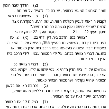
(2)
הדרך שבה הופק
חומר המחשב המוגש כצוואה, יש בה כדי להעיד על אמינותו.
(ד)
שר המשפטים רשאי
לקבוע הוראות לעניין הקלטה חזותית, שמירתה, הפקדתה אצל
הרשם לענייני ירושה ואופן הגשתה כחומר מחשב."
תיקון סעיף 22
21.
במקום סעיף 22 לחוק יבוא:
"צוואה בפני הרכב בית דין דתי
22.
(א)
צוואה
בפני בית דין דתי, כמשמעותו בסעיף 155, תיעשה על ידי המצווה
באמירת דברי הצוואה בעל-פה בפני הרכב בית הדין כאמור או
בהגשת דברי הצוואה בכתב, על ידי המצווה עצמו, לידי הרכב בית
הדין הדתי כאמור.
(ב)
דברי הצוואה כפי
שנרשמו על ידי בית הדין הדתי או כפי שהוגשו לידו, ייקראו בפני
המצווה, הוא יצהיר שזו צוואתו, וההרכב יאשר בחתימתו על פני
הצוואה שהיא נקראה ושהמצווה הצהיר כאמור.
(ג)
נכתבה הצוואה בלשון
שהמצווה אינו שומע, תיקרא בפניו בתרגום ללשון שהוא שומע,
והמתרגם יאשר זאת על פני הצוואה.
(ד)
במקום קריאת הצוואה
או תרגומה בפני המצווה יכולה לבוא קריאתה או קריאת תרגומה על