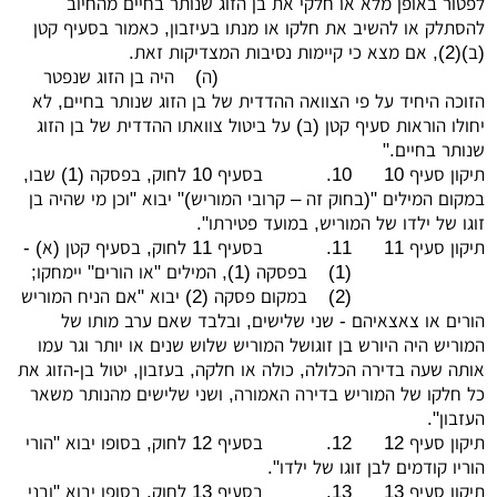
לפטור באופן מלא או חלקי את בן הזוג שנותר בחיים מהחיוב
להסתלק או להשיב את חלקו או מנתו בעיזבון, כאמור בסעיף קטן
(ב)(2), אם מצא כי קיימות נסיבות המצדיקות זאת.
(ה)
היה בן הזוג שנפטר
הזוכה היחיד על פי הצוואה ההדדית של בן הזוג שנותר בחיים, לא
יחולו הוראות סעיף קטן (ב) על ביטול צוואתו ההדדית של בן הזוג
שנותר בחיים."
תיקון סעיף 10
10.
בסעיף 10 לחוק, בפסקה (1) שבו,
במקום המילים "(בחוק זה – קרובי המוריש)" יבוא "וכן מי שהיה בן
זוגו של ילדו של המוריש, במועד פטירתו".
תיקון סעיף 11
11.
בסעיף 11 לחוק, בסעיף קטן (א) -
(1)
בפסקה (1), המילים "או הורים" יימחקו;
(2)
במקום פסקה (2) יבוא "אם הניח המוריש
הורים או צאצאיהם - שני שלישים, ובלבד שאם ערב מותו של
המוריש היה היורש בן זוגושל המוריש שלוש שנים או יותר וגר עמו
אותה שעה בדירה הכלולה, כולה או חלקה, בעזבון, יטול בן-הזוג את
כל חלקו של המוריש בדירה האמורה, ושני שלישים מהנותר משאר
העזבון".
תיקון סעיף 12
12.
בסעיף 12 לחוק, בסופו יבוא "הורי
הוריו קודמים לבן זוגו של ילדו".
תיקון סעיף 13
13.
בסעיף 13 לחוק, בסופו יבוא "ובני