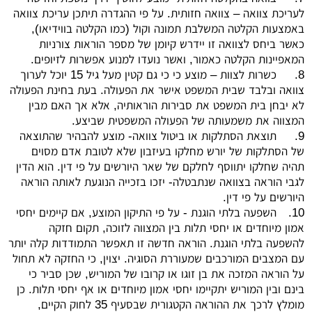
לעריכת צוואה – צוואה חזותית. על פי ההגדרה תיתכן עריכת צוואה
באמצעות הקלטה המשלבת תמונה וקול (כמו הקלטה בווידיאו),
כאשר ביחס לצוואה זו יידרש קיומן של מספר הוראות צורניות
המאפיינות הקלטה כאמור, ואשר נועדו למנוע אפשרות לזיופים.
8.
כשרות לצוות – מוצע כי כי גם קטין מעל גיל 15 יוכל לערוך
צוואה ובלבד שבית המשפט אישר את הפעולה. בעת בחינת הפעולה
לא יבחן בית המשפט את סבירות הוראותיה, אלא אך האם מבין
המצווה את משמעותה של הפעולה המשפטית שביצע.
9.
תוצאת הסתלקות או ביטול צוואה- מוצע להבהיר שהתוצאה
של הסתלקות של יורש מחלקו בעיזבון שלא לטובת אדם מסוים
תהיה שחלקו יתווסף לחלקם של שאר היורשים על פי דין. הוא הדין
לגבי הוראה בצוואה שנתבטלה- יזכו בזכייה הנוגעת לאותה הוראה
היורשים על פי דין.
10.
השפעה בלתי הוגנת - על פי התיקון המוצע, אם קיימים יחסי
אמון מיוחדים או יחסי תלות בין המצווה לזוכה, תקום חזקה
להשפעה בלתי הוגנת. הוראה חדשה זו תאפשר התמודדות קלה יותר
עם המצבים המורכבים שמעוררת הסוגיה. יצוין, כי החזקה לא תחול
על הוראה המזכה את בן זוגו או קרובו של המוריש, שכן סביר כי
בינם ובין המוריש יתקיימו יחסי אמון מיוחדים או אף יחסי תלות. כן
מומלץ לרכך את ההוראה הקטגורית שבסעיף 35 לחוק הקיים,