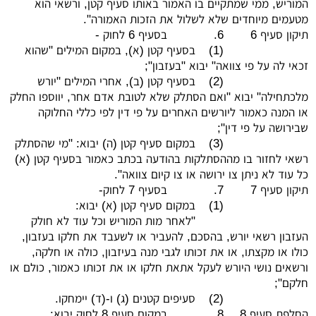
המוריש, ממי שמתקיים בו האמור באותו סעיף קטן, ורשאי הוא
מטעמים מיוחדים שלא לשלול את הזכות האמורה".
תיקון סעיף 6
6.
בסעיף 6 לחוק -
(1)
בסעיף קטן (א), במקום המילים "שהוא
זכאי לה על פי צוואה" יבוא "בעזבון";
(2)
בסעיף קטן (ב), אחרי המילים "יורש
מלכתחילה" יבוא "ואם הסתלק שלא לטובת אדם אחר, יווספו החלק
או המנה כאמור ליורשים האחרים על פי דין לפי כללי החלוקה
שבירושה על פי דין";
(3)
במקום סעיף קטן (ה) יבוא: "מי שהסתלק
רשאי לחזור בו מההסתלקות בהודעה בכתב כאמור בסעיף קטן (א)
כל עוד לא ניתן צו ירושה או צו קיום צוואה".
תיקון סעיף 7
7.
בסעיף 7 לחוק-
(1)
במקום סעיף קטן (א) יבוא:
"לאחר מות המוריש וכל עוד לא חולק
העזבון רשאי יורש, בהסכם, להעביר או לשעבד את חלקו בעזבון,
כולו או מקצתו, או את זכותו לגבי מנה בעיזבון, כולה או חלקה,
ורשאים נושי היורש לעקל אתאת חלקו או את זכותו כאמור, כולם או
חלקם";
(2)
סעיפים קטנים (ג) ו-(ד) יימחקו.
החלפת סעיף 8
8.
במקום סעיף 8 לחוק יבוא: