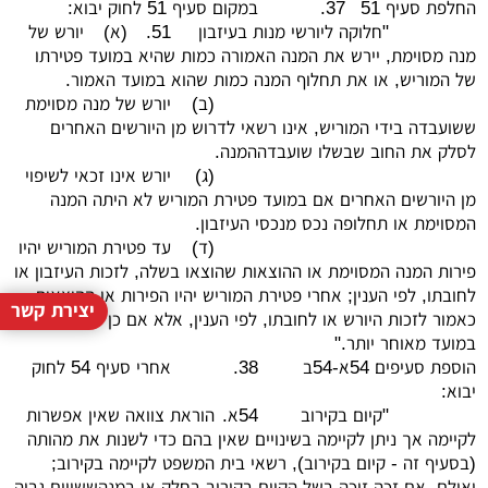
החלפת סעיף 51
37.
במקום סעיף 51 לחוק יבוא:
"חלוקה ליורשי מנות בעיזבון
51.
(א)
יורש של
מנה מסוימת, יירש את המנה האמורה כמות שהיא במועד פטירתו
של המוריש, או את תחלוף המנה כמות שהוא במועד האמור.
(ב)
יורש של מנה מסוימת
ששועבדה בידי המוריש, אינו רשאי לדרוש מן היורשים האחרים
לסלק את החוב שבשלו שועבדההמנה.
(ג)
יורש אינו זכאי לשיפוי
מן היורשים האחרים אם במועד פטירת המוריש לא היתה המנה
המסוימת או תחלופה נכס מנכסי העיזבון.
(ד)
עד פטירת המוריש יהיו
פירות המנה המסוימת או ההוצאות שהוצאו בשלה, לזכות העיזבון או
לחובתו, לפי הענין; אחרי פטירת המוריש יהיו הפירות או ההוצאות
יצירת קשר
כאמור לזכות היורש או לחובתו, לפי הענין, אלא אם כן זכה במנה
במועד מאוחר יותר."
הוספת סעיפים 54א-54ב
38.
אחרי סעיף 54 לחוק
יבוא:
"קיום בקירוב
54א.
הוראת צוואה שאין אפשרות
לקיימה אך ניתן לקיימה בשינויים שאין בהם כדי לשנות את מהותה
(בסעיף זה - קיום בקירוב), רשאי בית המשפט לקיימה בקירוב;
ואולם, אם זכה זוכה בשל הקיום בקירוב בחלק או במנהששווים גבוה