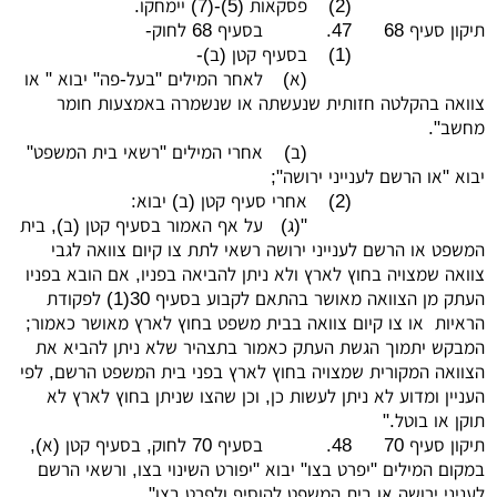
(2)
פסקאות (5)-(7) יימחקו.
תיקון סעיף 68
47.
בסעיף 68 לחוק-
(1)
בסעיף קטן (ב)-
(א)
לאחר המילים "בעל-פה" יבוא " או
צוואה בהקלטה חזותית שנעשתה או שנשמרה באמצעות חומר
מחשב".
(ב)
אחרי המילים "רשאי בית המשפט"
יבוא "או הרשם לענייני ירושה";
(2)
אחרי סעיף קטן (ב) יבוא:
"(ג)
על אף האמור בסעיף קטן (ב), בית
המשפט או הרשם לענייני ירושה רשאי לתת צו קיום צוואה לגבי
צוואה שמצויה בחוץ לארץ ולא ניתן להביאה בפניו, אם הובא בפניו
העתק מן הצוואה מאושר בהתאם לקבוע בסעיף 30(1) לפקודת
הראיות או צו קיום צוואה בבית משפט בחוץ לארץ מאושר כאמור;
המבקש יתמוך הגשת העתק כאמור בתצהיר שלא ניתן להביא את
הצוואה המקורית שמצויה בחוץ לארץ בפני בית המשפט הרשם, לפי
העניין ומדוע לא ניתן לעשות כן, וכן שהצו שניתן בחוץ לארץ לא
תוקן או בוטל."
תיקון סעיף 70
48.
בסעיף 70 לחוק, בסעיף קטן (א),
במקום המילים "יפרט בצו" יבוא "יפורט השינוי בצו, ורשאי הרשם
לעניני ירושה או בית המשפט להוסיף ולפרט בצו".