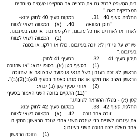
בית המשפט לבטל גם את הזכייה אם התקיימו טעמים מיוחדים
המצדיקים זאת."
החלפת סעיף 40
31.
במקום סעיף 40 לחוק יבוא-
"תוכן הצוואה
40.
(א)
המצווה רשאי לצוות
לאחד או לאחדים את כל עזבונו, חלק מעיזבונו או מנה בעיזבונו.
(ב)
המצווה רשאי לצוות
שיורש על פי דין לא יזכה בעיזבונו, כולו או חלקו, או במנה
בעיזבונו."
תיקון סעיף 41
32.
בסעיף 41 לחוק-
(1)
בסעיף קטן (א), בסופו יבוא: "או שהזוכה
הראשון לא זכה בעזבון בשל תנאי או מועד שבצוואה או שהזוכה
הראשון השיב את חלקו או את מנתו כאמור בסעיף 8א(ב)(2)(ב)".
(2)
אחרי סעיף קטן (ב) יבוא:
"(ב1)
התקיים בזוכה השני האמור בסעיף
קטן (א) - בטלה ההוראה לטובתו."
החלפת סעיף 42
33.
במקום סעיף 42 לחוק יבוא:
זוכה אחר זוכה
42.
(א)
המצווה רשאי לצוות
את עיזבונו לשניים כדי שיזכה השני אחרי שזכה הראשון; התקיים
אחד מאלה יזכה הזוכה השני בעיזבון:
(1)
הזוכה הראשון