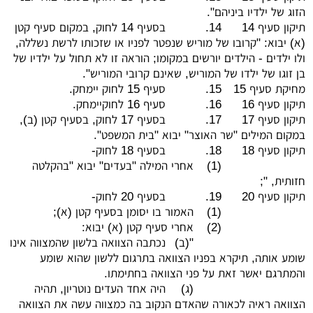
הזוג של ילדיו ביניהם".
תיקון סעיף 14
14.
בסעיף 14 לחוק, במקום סעיף קטן
(א) יבוא: "קרובו של מוריש שנפטר לפניו או שזכותו לרשת נשללה,
ולו ילדים - הילדים יורשים במקומו; הוראה זו לא תחול על ילדיו של
בן זוגו של ילדו של המוריש, שאינם קרובי המוריש".
מחיקת סעיף 15
15.
סעיף 15 לחוק יימחק.
תיקון סעיף 16
16.
סעיף 16 לחוקיימחק.
תיקון סעיף 17
17.
בסעיף 17 לחוק, בסעיף קטן (ב),
במקום המילים "שר האוצר" יבוא "בית המשפט".
תיקון סעיף 18
18.
בסעיף 18 לחוק-
(1)
אחרי המילה "בעדים" יבוא "בהקלטה
חזותית, ";
תיקון סעיף 20
19.
בסעיף 20 לחוק-
(1)
האמור בו יסומן בסעיף קטן (א);
(2)
אחרי סעיף קטן (א) יבוא:
"(ב)
נכתבה הצוואה בלשון שהמצווה אינו
שומע אותה, תיקרא בפניו הצוואה בתרגום ללשון שהוא שומע
והמתרגם יאשר זאת על פני הצוואה בחתימתו.
(ג)
היה אחד העדים נוטריון, תהיה
הצוואה ראיה לכאורה שהאדם הנקוב בה כמצווה עשה את הצוואה