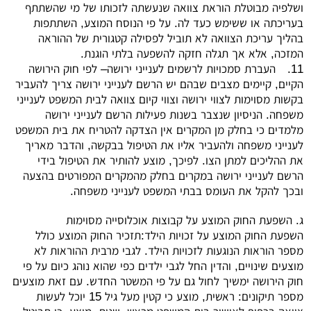
ושלפיה מבוטלת הוראת צוואה שנעשתה לזכותו של מי שהשתתף
בעריכתה או ששימש כעד לה. על פי הנוסח המוצע, השתתפות
בהליך עריכת הצוואה לא תוביל לפסילה קטגורית של ההוראה
המזכה, אלא אך תגלה חזקה להשפעה בלתי הוגנת.
11.
העברת סמכויות לרשמים לענייני ירושה– לפי חוק הירושה
הקיים, קיימים מצבים שבהם יש הרשם לענייני ירושה צריך להעביר
בקשות מסוימות לצווי ירושה וצווי קיום צוואה לבית המשפט לענייני
משפחה. הניסיון שנצבר בשנות פעילות הרשם לענייני ירושה
מלמדים כי בחלק מן המקרים אין הצדקה להטריח את בית המשפט
לענייני משפחה ולהעביר אליו את הטיפול בבקשה, והדבר מאריך
את ההליכים למתן הצו. לפיכך, מוצע להותיר את הטיפול בידי
הרשם לענייני ירושה במקרים בחלק מהמקרים המפורטים בהצעה
ובכך להקל את העומס בבתי המשפט לענייני משפחה.
ג. השפעת החוק המוצע על קבוצות אוכלוסייה מסוימות
השפעת החוק המוצע על זכויות הילד:תזכיר החוק המוצע כולל
מספר הוראות הנוגעות לזכויות הילד. לגבי מרבית ההוראות לא
מוצעים שינויים, והדין החל לגבי ילדים כפי שהוא נוהג כיום על פי
חוק הירושה ימשיך לחול גם על פי המשטר החדש. עם זאת מוצעים
מספר תיקונים: ראשית, מוצע כי קטין מעל גיל 15 יוכל לעשות