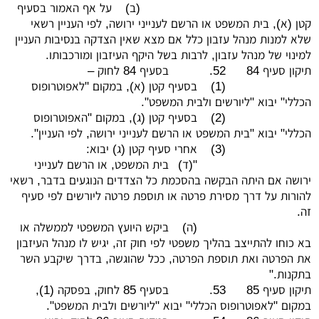
(ב)
על אף האמור בסעיף
קטן (א), בית המשפט או הרשם לענייני ירושה, לפי העניין רשאי
שלא למנות מנהל עזבון כלל אם מצא שאין הצדקה בנסיבות העניין
למינוי של מנהל עזבון, לרבות בשל היקף העיזבון ומורכבותו.
תיקון סעיף 84
52.
בסעיף 84 לחוק –
(1)
בסעיף קטן (א), במקום "לאפוטרופוס
הכללי" יבוא "ליורשים ולבית המשפט".
(2)
בסעיף קטן (ג), במקום "האפוטרופוס
הכללי" יבוא "בית המשפט או הרשם לענייני ירושה, לפי העניין".
(3)
אחרי סעיף קטן (ג) יבוא:
"(ד)
בית המשפט, או הרשם לענייני
ירושה אם היתה הבקשה בהסכמת כל הצדדים הנוגעים בדבר, רשאי
להורות על דרך מסירת פרטה או תוספת פרטה ליורשים לפי סעיף
זה.
(ה)
ביקש היועץ המשפטי לממשלה או
בא כוחו להתייצב בהליך משפטי לפי חוק זה, יגיש לו מנהל העיזבון
את הפרטה ואת תוספת הפרטה, ככל שהוגשה, בדרך שיקבע השר
בתקנות."
תיקון סעיף 85
53.
בסעיף 85 לחוק, בפסקה (1),
במקום "לאפוטרופוס הכללי" יבוא "ליורשים ולבית המשפט".