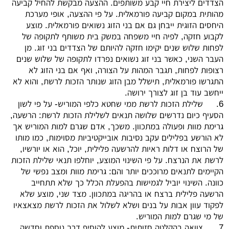
הצדדים ליצירת חיי קבע משותפים. ההצעה מבקשת להחיל קביעה
מהותית במקום קביעה פורמאלית. על פי ההצעה, אופי מערכת
היחסים הזוגית ייבחן גם אם בני הזוג נשואים פורמאלית. מוצע
לקבוע חזקה, לפיה חיי משפחה במשק בית משותף לתקופה של
לפחות שלוש שנים יקימו חזקה להיותם של הצדדים בני זוג. מן
העבר השני, כאשר בני זוג נשואים נפרדו לתקופה של שלוש שנים
רצופות לפחות, תגבר המהות על הצורה, ואף אם בני הזוג לא
התגרשו פורמאלית, תישלל מבן הזוג שנותר הזכות לרשת, והוא לא
ייחשב עוד בן זוג לצורך ירושה.
6.
שלילת הזכות לרשת ממי שחטא כלפי המוריש- על פי לשון
הסעיף כיום נדרשים שלושה תנאים לשלילת הזכות לרשת: הרשעה,
גרימת מוות ופעולה במתכוון. משכך, אדם שגרם למות המוריש אך
לא הורשע בפלילים עקב נסיבות אובייקטיביות מסוימות, כמו מותו
של הרוצח או דלות ראיות להרשעה פלילית, יוכל, הוא או יורשיו,
לרשת את הנרצח. על פי השינוי המוצע, יוחלפו תנאי שלילת הזכות
הקיימים לתנאים מרוככים יותר והם: גרימת מוות ומצב נפשי של
כוונה. השינוי יוביל לגמישות בהפעלת הכלל כך שלא תתחייב
הרשעה פלילית ברצח או בהריגה במתכוון. מצד שני, מוצע שלא
לפקוד עוון אבות על בנים ושלא לשלול את הזכות לרשת מצאצאיו
של מי שגרם למות המוריש.
7.
צוואה בהקלטה חזותית- מוצע להוסיף דרך נוספת וחדשה