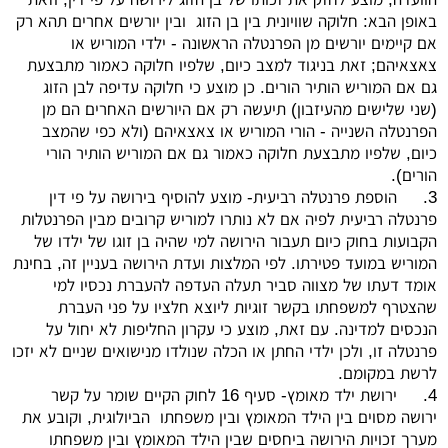
באופן הבא: חלוקה שוויונית בין בן הזוג ובין יורשים אחרים תהא רק
אם קיימים יורשים מן הפרנטלה הראשונה - ילדי המוריש או
צאצאיהם; זאת בניגוד למצב כיום, שלפיו חלוקה כאמור מתבצעת
גם אם המוריש הותיר הורים. כן מוצע כי חלוקה עדיפה לבן הזוג
(שני שלישים מהעיזבון) תיעשה רק אם היורשים האחרים הם מן
הפרנטלה השנייה - הורי המוריש או צאצאיהם (ולא כפי שהמצב
כיום, שלפיו מתבצעת חלוקה כאמור גם אם המוריש הותיר הורי
הורים).
3.
הוספת פרנטלה רביעית- מוצע להוסיף בירושה על פי דין
פרנטלה רביעית לפיה אם לא נותרו למוריש קרובים מבין הפרנטלות
הקבועות בחוק כיום תעבור הירושה למי שהיה בן זוגו של ילדו של
המוריש במועד פטירתו. לפי המלצות ועדת הירושה בעניין זה, בחינת
אומד דעתו של מצווה סביר תעלה העדפה להעברת נכסיו למי
שהצטרף למשפחתו בקשר זוגיות ליוצא חלציו על פני העברת
הנכסים למדינה. עם זאת, מוצע כי עקרון החליפות לא יחול על
פרנטלה זו, ולכן ילדי החתן או הכלה שנולדו מנישואים שניים לא יזכו
לרשת במקומם.
4.
ירושת ילד מאומץ- סעיף 16 לחוק הקיים שומר על קשר
ירושה מסוים בין הילד המאומץ ובין משפחתו הביולוגית, וקובע את
מערך זכויות הירושה ביחסים שבין הילד המאומץ ובין משפחתו