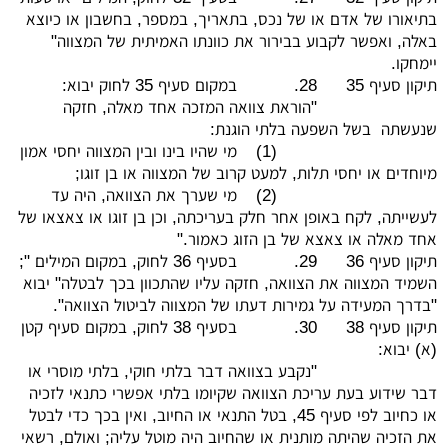
בתיאורו של אדם או של נכס, בתאריך, במספר, בחשבון או כיוצא
באלה, ואפשר לקבוע בבירור את כוונתו האמיתית של המצווה"
יימחקו.
תיקון סעיף 35
28.
במקום סעיף 35 לחוק יבוא:
"הוראת צוואה המזכה אחד מאלה, חזקה
שנעשתה בשל השפעה בלתי הוגנת:
(1)
מי שהיו בינו ובין המצווה יחסי אמון
מיוחדים או יחסי תלות, למעט קרוב של המצווה או בן זוגו;
(2)
מי שערך את הצוואה, היה עד
לעשייתה, לקח באופן אחר חלק בעריכתה, וכן בן זוגו או צאצאו של
אחד מאלה או צאצא של בן הזוג כאמור."
תיקון סעיף 36
29.
בסעיף 36 לחוק, במקום המילים ";
השמיד המצווה את הצוואה, חזקה עליו שהתכוון בכך לבטלה" יבוא
"בדרך המעידה על גמירות דעתו של המצווה לביטול הצוואה".
תיקון סעיף 38
30.
בסעיף 38 לחוק, במקום סעיף קטן
(א) יבוא:
"נקבע בצוואה דבר בלתי חוקי, בלתי מוסרי או
דבר שידוע בעת עריכת הצוואה שקיומו בלתי אפשרי כתנאי לזכיה
או כחיוב לפי סעיף 45, בטל התנאי או החיוב, ואין בכך כדי לבטל
את הזכיה שהיתה מותנית או שהחיוב היה מוטל עליה; ואולם, רשאי