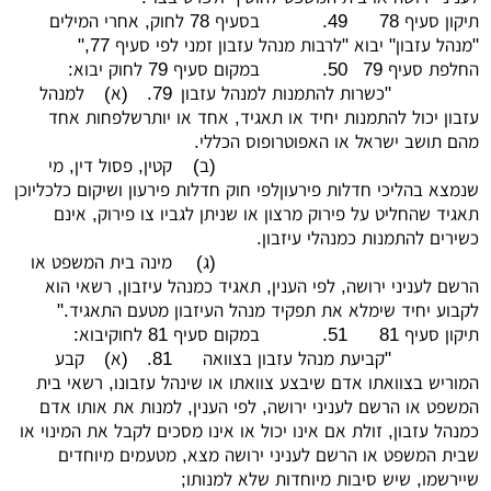
תיקון סעיף 78
49.
בסעיף 78 לחוק, אחרי המילים
"מנהל עזבון" יבוא "לרבות מנהל עזבון זמני לפי סעיף 77,"
החלפת סעיף 79
50.
במקום סעיף 79 לחוק יבוא:
"כשרות להתמנות למנהל עזבון
79.
(א)
למנהל
עזבון יכול להתמנות יחיד או תאגיד, אחד או יותרשלפחות אחד
מהם תושב ישראל או האפוטרופוס הכללי.
(ב)
קטין, פסול דין, מי
שנמצא בהליכי חדלות פירעוןלפי חוק חדלות פירעון ושיקום כלכליוכן
תאגיד שהחליט על פירוק מרצון או שניתן לגביו צו פירוק, אינם
כשירים להתמנות כמנהלי עיזבון.
(ג)
מינה בית המשפט או
הרשם לעניני ירושה, לפי הענין, תאגיד כמנהל עיזבון, רשאי הוא
לקבוע יחיד שימלא את תפקיד מנהל העיזבון מטעם התאגיד."
תיקון סעיף 81
51.
במקום סעיף 81 לחוקיבוא:
"קביעת מנהל עזבון בצוואה
81.
(א)
קבע
המוריש בצוואתו אדם שיבצע צוואתו או שינהל עזבונו, רשאי בית
המשפט או הרשם לעניני ירושה, לפי הענין, למנות את אותו אדם
כמנהל עזבון, זולת אם אינו יכול או אינו מסכים לקבל את המינוי או
שבית המשפט או הרשם לעניני ירושה מצא, מטעמים מיוחדים
שיירשמו, שיש סיבות מיוחדות שלא למנותו;