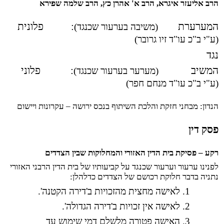
הרב אליעזר איגרא, הרב א' אהרן כץ, הרב שלמה שפירא
המערערת
:
פלונית
(משיבה בערעור שכנגד)
(ע"י ב"כ עו"ד זיו גרובר)
נגד
המשיב
:
פלוני
(מערער בערעור שכנגד)
(ע"י ב"כ עו"ד מנחם חפר)
הנדון: מבחני חזקת והלכת השיתוף בנכס ירושה – עקרונות ויישום
פסק דין
רקע
–
פסיקת בית הדין האזורי והמחלוקות שבין הצדדים
לפנינו ערעור וערעור שכנגד על קביעותיו של בית הדין הרבני האזורי
נתניה בדבר חלוקת רכושם של הצדדים כדלהלן:
1. לאישה מחצית מהזכויות ב'דירה הקטנה'.
2. לאישה אין זכויות ב'דירה הגדולה'.
3. האישה פטורה מלשלם דמי שימוש עד