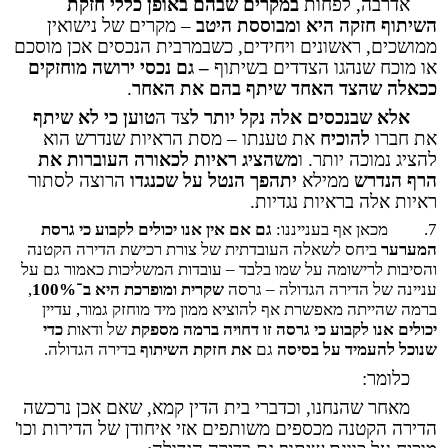
אדרבה, לפחות
במקרים שבהם באופן כללי חזקת
השיתוף חזקה היא ומבוססת היטב
– מקרים של נישואין
ממושכים, ראשונים ויחידים, כשבמרבית הנכסים אכן מוסכם
או מוכח שנהגו הצדדים בשיתוף
– גם נכסי ירושה מוחזקים
ככאלה שהצד האחד שיתף בהם את האחר
.
אלא שבנכסים אלה נקל יותר
ל
צד ה
טוען כי לא שיתף
את חברו
להוכיח
את טענתו – מסת הראיות שנדרש הוא
להציג נמוכה יותר. ו
משהציג ראיות לכאורה העוברות את
הרף הנדרש
ממילא
יתהפך הנטל על שכנגדו
הרוצה לסתור
ראיות אלה בראיות נגדיות.
7.
מכאן אף בענייננו:
גם אם אין אנו יכולים לקבוע כי גרסת
המערער
ביחס לשאלה העובדתית של צורת רכישת הדירה הקטנה
והסיבות לרישומה על שמו בלבד – עובדות המשליכות כאמור גם על
עניינה של הדירה הגדולה – גרסה
שקרית ומופרכת היא ב־100%
,
ברמה שהייתה מאפשרת אף להוציא ממון מיד מוחזק גמור, עדיין
יכולים אנו לקבוע כי גרסה זו דחויה ברמה מספקת
של ודאות
כדי
שנוכל להעמיד על בסיסה
גם
את חזקת השיתוף
בדירה הגדולה.
כלומר:
מאחר שהנחנו, וכדברי בית הדין קמא, שאם אכן נרכשה
הדירה הקטנה מכספים משותפים אזי איחודן של הדירות וכו'