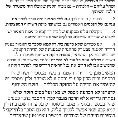
ששרר בין הצדדים
, שנישאו טרם חקיקת חוק יחסי ממון בין בני זוג,
ושחל עליהם – הלכתית – גם מכוח הקניין שקיבלו
היה משטרה של
הלכת השיתוף
.
2.
לדעתנו, בנוסף לכך ו
גם לולי האמור היה צורך לבחון את
עניינם של הנכסים
האמורים גם
במשקפי כוונת השיתוף הספציפית
.
3.
מקובלת עלינו מסקנתו של בית דין קמא כי
מכוח האמור יש
לקבוע שהצדדים שותפים בחלקים שווים בדירה הקטנה
.
4.
אנו סבורים
שלא כדעת בית דין קמא שסבר כי האמור
בעניין
הדירה הקטנה
נובע רק מההנחה שבעניינה
של הדירה הקטנה,
שנרכשה במהלך הנישואין,
עומדת חזקת השיתוף
שביסוד הלכת
השיתוף
במלוא עוזה כל עוד לא נסתרה
על ידי המשיב ומן העובדה
ש
המשיב אכן לא הרים את נטל הראיה הדרוש כדי לסתור
חזקה זו.
המשיב טען כי הדירה הקטנה נרכשה מכספי ירושה שהיו
בכספת ובית הדין קבע כי גרסה זו לא הוכחה ולכן 'מספק' יש
להעמיד את הדירה על החזקה הכללית – חזקת השיתוף.
לדעתנו לא הכרעה מספק יש כאן ועל בסיס חזקה שלא
נסתרה גרידא
אלא הרבה מעבר לכך
:
ההסבר
בדבר כספים
שהיו בכספת עלומה, מלבד ביסוסו רק על עדות שגם בית דין
קמא קבע שאי אפשר לסמוך עליה, הוא גם הסבר
בלתי
־
קביל
בנסיבות חייהם של הצדדים. המשיב עצמו טען שהצדדים