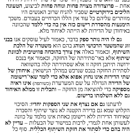
אחת –
פרוצדורה מצויה פחות ונוחה פחות
לביצוע,
הטעונה
הליכים בירוקרטיים
שסביר להניח שרוב האנשים היו
מוותרים עליהם כל עוד אין הללו הכרחיים בעבורם. משכך
הימנעות מהסדרת רישום כזה אין בה כדי ללמד
שהכוונה
באיחודן של הדירות לא הייתה לאיחוד מלא.
גם לו היה נותר ספק
בדבר, כאמור לעיל עוסקים אנו
בבני
זוג שהמשטר הרכושי הנוהג
בהם הוא
משטרה של הלכת
השיתוף
, וכאמור באלה
אין צורך בהוכחה פוזיטיבית לכוונת
שיתוף
אלא באי
־
סתירתה של החזקה, וכאמור אף בנכס
ירושה תיתכן חזקה זו אלא שסתירתה קלה בהשוואה
לסתירת החזקה בנכס שנרכש במהלך הנישואין.
איחודן של
שתי הדירות אינו נחוץ אפוא אלא כדי לומר שאי־רישומה
של הדירה
הגדולה על שם המערערת
אינו ראיה
(כשותפה)
מספיקה
כדי להוציאה מן החזקה –
ותכלית זו ממלא האיחוד
גם ללא השלמתו ברישום
.
לדעתנו
גם אם נצרף את שני הספקות יחדיו
: הסיכוי
הקלוש שמא גם בדירה הקטנה לא נוצר שיתוף והסברה
שאיחוד הדירות ללא רישומן כאחת אינו מלמד על כוונה
לעשותן אחת לגמרי, לרבות במישור של הבעלות –
עדיין לא
היה בהם כדי לסתור את חזקת השיתוף הכללית
. סוף כל