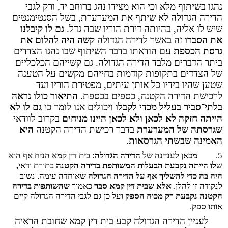
נהגו בשיתוף מלא וכי הוא מצידו נהג ברוחב יד, ורק לגבי
הדירה הגדולה לא שיתף את המערערת, בשל הסנטימנטים
שיש לו אליה, בהיותה דירת הוריו שבה גדל.
גם לו קיבלנו
את הסברו
זה באשר לדירה הגדולה
קשה היה להלום את
גרסת הכספת
עם הודאתו בדבר השיתוף שבו נהגו הצדדים
ביתר הדברים מלבד הדירה הגדולה. גם קשייהם הכלכליים
של הצדדים בתקופות קודמות בחייהם מקשים על הטענה
שטען שהיו בידיו כל אותן עיתים, מפטירת הוריו ועד
לרכישת הדירה הקטנה, כספים בכספת.
התיאור כולו נראה
בלתי
־
סביר בעליל מכדי לקבלו
ויכולים אנו לומר כי
גם לו לא
הייתה חזקה לא לכאן ולא לכאן היינו מניחים
בקרוב לוודאי
שגרסתה של המערערת
בדבר רכישת הדירה הקטנה
היא
האמינה שבשתי הגרסאות
.
5.
מכאן לעניינה של
הדירה הגדולה
: בית דין קמא הניח אף הוא
ש
לו הייתה נקבעת הבעלות
המשותפת בדירה הקטנה
בתורת ודאי
,
היה בה כדי להשליך אף על הדירה הגדולה
שאוחדה עימה. נשוב
לנקודה זו להלן.
אלא שבית דין קמא סבר
כאמור
שהשותפות בדירה
הקטנה נקבעת רק מכוח הספק
ועל כן גם לגבי הדירה הגדולה קיים
אותו ספק.
לעניין הדירה הגדולה קבע בית דין קמא שחובת הראיה