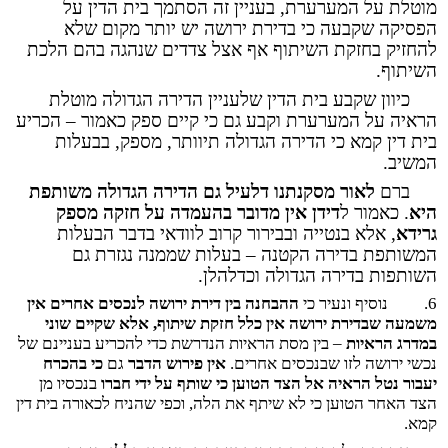
מוטלת על המערערת, בעניין זה הסתמך בית הדין על
הפסיקה שקבעה כי בדירת ירושה יש יותר מקום שלא
להחזיק בחזקת השיתוף אף אצל צדדים שנהגה בהם הלכת
השיתוף.
כיוון שקבע בית הדין שלעניין הדירה הגדולה מוטלת
הראיה על המערערת וקבע גם כי קיים ספק כאמור – הכריע
בית דין קמא כי הדירה הגדולה תיוותר, מספק, בבעלות
המשיב.
ברם
לאור מסקנתנו דלעיל גם הדירה הגדולה משותפת
היא
. כאמור ל
דידן אין מדובר בהעמדה על חזקה מספק
גרידא
, אלא בנטייה ובבירור קרוב לוודאי בדבר הבעלות
המשותפת בדירה הקטנה – בעלות שממנה נגזרת גם
השותפות בדירה הגדולה וכדלהלן.
6.
נוסיף ונעיר כי
ההבחנה בין דירת ירושה לנכסים אחרים אין
משמעה שבדירת ירושה אין כלל חזקת שיתוף, אלא שקיים שוני
במדרג הראיות
– בין מסת הראיות הנדרשת כדי להכריע בעניינם של
נכשי ירושה לזו שבנכסים אחרים.
אין פירוש הדבר
גם
כי בהכרח
יעבור נטל הראיה אל הצד הטוען כי שותף על ידי חברו
בנכסיו מן
הצד האחר הטוען כי לא שיתף את הלה, וכפי שהניח לכאורה בית דין
קמא.