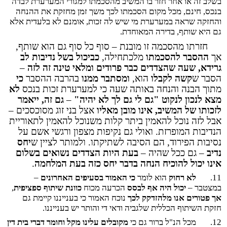
בשלב זה או אחר חזר בו המשיב מהסכמתו למגורי המערערת לבדה
בנכס, חינם, מכל מקום הסכמתו לכך משך זמן מחזקת את ההנחה
והחזקה שראה במערערת מי שיש לה זכות, אומנם לא בלעדית אלא
גם היא שותף, בדירה המאוחדת.
חזרתו מהסכמה זו מובנת – סוף כל סוף גם הוא שותף,
אך
ההסבר להסכמתו
מלכתחילה,
כביכול בשל נדיבות לב
גרידא, שעה שהצדדים כבר פרודים ומלאי טינה זה לזה
–
הסבר ש
קשה
לקבלו
הוא,
ומסתבר ממנו
בהרבה ההסבר
כי
מתוך הבנה והנחה באותה שעה כי למערערת זכות בנכס
לא
מצא לנכון לנקוט "גם לי גם לך לא יהיה"
–
גם זה, ייאמר
לזכותו של המשיב, אינו מובן מאליו
אצל בני זוג מסוכסכים –
אבל לזה נוכל להאמין ביתר קלות משנוכל להאמין לתאוריית
הנדיבות המופרזת. ואולי גם נקיפות מצפון ורגשי אשם על
נסיבות הפירוד, הם הסיבה לשתיקתו. ולמותר לציין ש
יחס
נדיב
– גם ככל שהיה –
בעת היות הצדדים נשואים בשלום
אינו יכול להוכיח הנחה בדבר יחס כזה בעת המלחמה
.
11.
לא רחוק
הוא לומר
כי האמור בסעיפים האחרונים
–
במצטבר –
יכול היה אף לבסס
הכרעה מכוח
כוונת שיתוף ספציפית
,
אך פטורים אנו מלהזדקק לכך
נוכח האמור כי בענייננו קיימת גם
חזקת השיתוף הכללית שלגביה ודאי די והותר יש בענייננו.
12.
מכל הנ"ל ברור גם כי
מקובלים עלינו מקל וחומר דברי בית דין