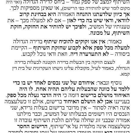
השיתוף למצב של ספק גמור – ביחס לדירה הגדולה
(ואזי היה
, או שאינן מספיקות לכך.
מקום לומר שיש להותירה כפי הרישום)
אך כיוון שלדעתנו ההנחה
האמורה
היא בבחינת קרוב
לוודאי, ודאי שיש בה כדי לאזן
– אם לא למעלה מכך – את
טענותיו של המשיב,
ולפיכך יש להותיר את החזקה, חזקת
השיתוף, על מכונה
.
כאמור:
אין אנו זקוקים
להוכיח
שיתוף
בדירה הגדולה
למעלה מכל ספק אלא לקבוע שחזקת השיתוף
– הקיימת
ביסודה –
לא התערערה דיה
. וזאת ודאי נוכל לקבוע.
8.
לעצם הזיקה בין הבעלות בדירה הקטנה לבעלות בדירה
הגדולה, כאמור לעיל, מקובלת עלינו גישתו העקרונית של בית דין
קמא.
נוסיף ונבאר:
איחודם של שני נכסים לאחד יש בו כדי
ללמד על כוונה שהבעלות עליהם תהיה אחת
.
לו היה
האיחוד מושלם ברישום
דומה כי
היה הדבר נעלה מכל ספק
.
בענייננו
אכן לא
הושלם האיחוד
ברישום, אולם זו כשלעצמה
אינה ראיה לסתור – אין מדובר ברישום בעלות גרידא, שני
הנכסים היו רשומים בבעלותו של המשיב, וכבר מילתנו
אמורה שבבני זוג שחלה עליהם הלכת השיתוף עובדה זו
כשלעצמה אינה מלמדת על אי
־
שיתוף,
הרישום החסר
בענייננו
הוא
שינוי מעמדן הרישומי של שתי יחידות ליחידה