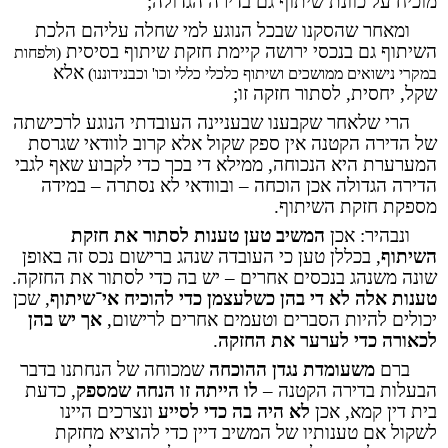
מוכיח על כוונת שיתוף גם בדירה הגדולה;
ומאחר שהסקנו שבכל הנוגע למי שחלה עליהם הלכת
השיתוף גם בנכסי ירושה קיימת חזקת שיתוף בסיסית
(ולפחות
אלא
במקרי נישואים ממושכים ושיתוף כלכלי כללי וכו' וכבנידוננו)
שקל, יחסית, לסתור חזקה זו;
הרי שלאחר שקבענו שבעניינה העובדתי הנוגע לרכישתה
של הדירה הקטנה אין ספק שקול אלא קרוב לוודאי שגרסת
המערערת היא הנכוחה, ממילא די בכך כדי לקבוע שאף לגבי
הדירה הגדולה אכן הוכחה – ובוודאי לא נסתרה – במידה
מספקת חזקת השיתוף.
ונבהיר: אכן
המשיב טען טענות לסתור את חזקת
השיתוף
, בכללן טען כי העובדה שנהג ברישום נכס זה באופן
שונה משנהג בנכסים אחרים – יש בה כדי לסתור את החזקה.
טענות אלה לא די
בהן כשלעצמן כדי להוכיח אי־שיתוף
, שכן
יכולים להיות הסברים וטעמים אחרים לרישום,
אך יש
בהן
לכאורה
כדי לערער את החזקה
.
ברם
משעומדת נגדן ההוכחה
שמכוחה של הנחתנו בדבר
הבעלות בדירה הקטנה –
לו הייתה
זו הנחה שמספק
, כדעת
בית דין קמא, אכן
לא היה בה כדי לסייע
ונצרכים היינו
לשקול אם טענותיו של המשיב דיין כדי להוציא מחזקת