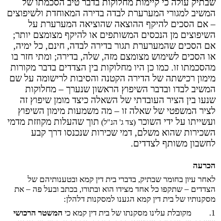
שבתיק עולה כי קיימות מחלוקות בדבר טיב הסכמתו של
המשיב למגורי המערערת לבדה בדירה המאוחדת ולשיפוצים
– אם הסכים להיקף ההוצאה שהוציאה המערערת על
השיפוצים מן הנכסים המשותפים או להיקף מצומצם יותר;
אם הסכים שהמערערת תגור בדירה לבדה, חינם, כל ימיה,
או הסכים לשימוש מצומצם מזה, שלה, בדירה; ומתי חזר בו
מהסכמתו זו. כמו כן היו מחלוקות בין הצדדים בדבר מקורות
מימון רכישתה של הדירה הקטנה והסיבות לרישומה על שם
המשיב לבדו ובדבר השיפוץ הראשון שנערך – מחלוקות
שנעו בין הציר העובדתי של השאלה כיצד מומן שיפוץ זה
לציר המשפטי של שאלה זו – מה משמעות מימון השיפוץ
ועשייתו על ידי השוכר
תוך שהעלות מקוזזת מדמי
(צד ג' הנ"ל)
השכירות שהוא משלם, דמי שכירות שנכנסו דרך קבע
לחשבון משותף לצדדים.
הכרעה
לאחר עיון בחומר שבתיק, בדברי בית דין קמא ובטענותיהם של
הצדדים – שתקפו כל אחד מצידו הוא ובתורו, בכתב ובעל פה – את
מסקנותיו של בית דין קמא הגענו למסקנות דלהלן:
1.
מקובלת עלינו מסקנתו של בית דין קמא כי
המשטר הרכושי