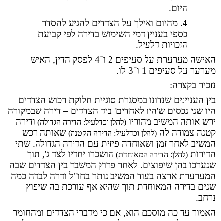
היום.
4. מהיום ואילך על הצדדים להגיע להסדר
כספי בעניין דמי השימוש בדירה לפי קביעת
הזכויות דלעיל.
האישה מערערת על סעיפים 2 ו
־
4 לפסק הדין, האיש
מערער על סעיפים 1 ו
־
3 לו.
נזכיר בקצרה:
בין העניינים שנדונו במסגרת סוגיית חלוקת רכוש הצדדים
היו שני נכסים ש'היו לאחדים' ביד הצדדים – דירה שבמקורה
ירש אותה המשיב מהוריו
ודירה
(להלן וכדלעיל: הדירה הגדולה)
קטנה צמודה לה
שאותה רכש
(להלן וכדלעיל: הדירה הקטנה)
המשיב לאחר זמן ושאוחדה פיזית עם הדירה הגדולה. שתי
הדירות
הושכרו יחדיו לצד ג', תוך
(להלן: הדירה המאוחדת)
שנערכו בהן שיפוצים. לאחר פרוץ המשבר בין הצדדים שבה
המערערת ארצה בעוד המשיב נותר בחו"ל ודרה לבדה כמה
שנים בדירה המאוחדת תוך שהיא אף עורכת בה שיפוץ
נרחב.
האמור עד כה מוסכם הוא, אם כי מדברי הצדדים ומהחומר