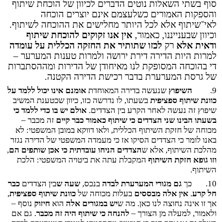
סוף בשתי השאלות נוטים הדברים לכיוון של הוכחת שיתוף
והספקות האמורים כשלעצמם אינם יוצרים הוכחה
לאי־שיתוף אלא לכל היותר מחלישים את ההוכחה לשיתוף.
וכיוון שבענייננו, כאמור,
אין אנו זקוקים להוכחת שיתוף
ודאית אלא
רק
לכזו שתותיר את החזקה הכללית על עומדה
למרות היות הדירה דירת ירושה ולמרות טענות המערער –
די בהוכחה המסופקת לנו מאיחודן של הדירות ומההסתברות
של גרסת המערערת בדבר רכישת הדירה הקטנה.
9.
השיפוץ
שנעשה בדירה המאוחדת
אומנם אינו יכול ללמד על
כוונת שיתוף ספציפית
בשעתו, לו נדרשה כזו, כיוון שכטענת המשיב
שיפוץ זה נעשה לאחר הקרע בין הצדדים.
אולם יש בו כדי ללמד כי
בשעתו הבינו שני הצדדים כי שיתוף כאמור כבר קיים
זה מכבר –
מכוחה של חזקת השיתוף הכללית, ולאו דווקא במובן המשפטי: לא
באנו לומר כי הצדדים הסיקו אז כי מעמדה המשפטי של הדירה נגזר
מהלכת השיתוף, אלא ש
הצדדים הניחו עובדתית כי אכן שותפים הם
,
וזו גופא חזקת השיתוף
המקבלת עתה את ביטויה המשפטי: הלכת
השיתוף.
10.
כך
גם מגורי המערערת לבדה
בנכס,
שעה ש
בין הצדדים
כבר
חל קרע
.
אין אלה מבססים
בעלות מכוחה של
כוונת שיתוף ספציפית
,
אך זו אינה נחוצה לנו כאן. מה ש
יש במגורים אלה
הוא
חיזוק
נוסף –
ולאמור, למעלה מן הצורך –
להנחה כי שיתוף היה זה מכבר
. גם אם