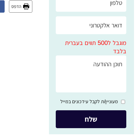
הדפס
מוגבל ל500 תווים בעברית
בלבד
מעוניין/ת לקבל עידכונים במייל