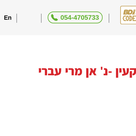
054-4705733
En