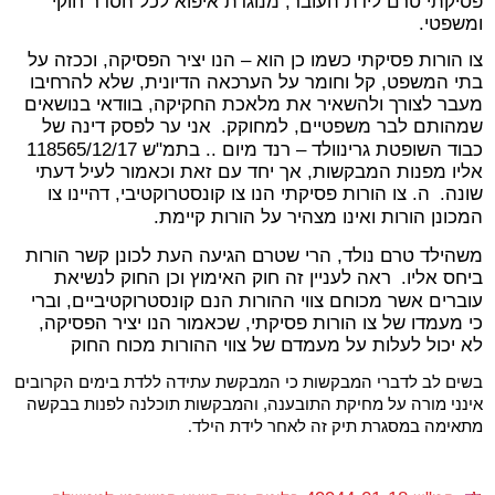
פסיקתי טרם לידת העובר, מנוגדת איפוא לכל הסדר חוקי
ומשפטי.
צו הורות פסיקתי כשמו כן הוא – הנו יציר הפסיקה, וככזה על
בתי המשפט, קל וחומר על הערכאה הדיונית, שלא להרחיבו
מעבר לצורך ולהשאיר את מלאכת החקיקה, בוודאי בנושאים
שמהותם לבר משפטיים, למחוקק.
אני ער לפסק דינה של
כבוד השופטת גרינוולד – רנד מיום .. בתמ"ש 118565/12/17
אליו מפנות המבקשות, אך יחד עם זאת וכאמור לעיל דעתי
שונה.
ה. צו הורות פסיקתי הנו צו קונסטרוקטיבי, דהיינו צו
המכונן הורות ואינו מצהיר על הורות קיימת.
משהילד טרם נולד, הרי שטרם הגיעה העת לכונן קשר הורות
ביחס אליו.
ראה לעניין זה חוק האימוץ וכן החוק לנשיאת
עוברים אשר מכוחם צווי ההורות הנם קונסטרוקטיביים, וברי
כי מעמדו של צו הורות פסיקתי, שכאמור הנו יציר הפסיקה,
לא יכול לעלות על מעמדם של צווי ההורות מכוח החוק
בשים לב לדברי המבקשות כי המבקשת עתידה ללדת בימים הקרובים
אינני מורה על מחיקת התובענה, והמבקשות תוכלנה לפנות בבקשה
מתאימה במסגרת תיק זה לאחר לידת הילד
.