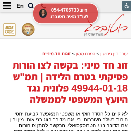
En
054-4705733 חיוג
לעו"ד מאיה רוטנברג
עורך דין גירושין
>
הסכם ממון
>
זוגות חד-מיניים
זוג חד מיני: בקשה לצו הורות
פסיקתי בטרם הלידה | תמ"ש
49944-01-18 פלונית נגד
היועץ המשפטי לממשלה
לא קיים כל הסדר חוקי או משפטי המאפשר קביעת יחסי
הורות בשלב העוברות, בין אם מדובר בזוג בני אותו מין ובין
אם מדובר בזוג הטרוסקסואלי. הבקשה למתן צו הורות