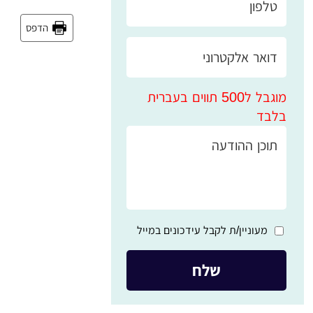
הדפס
מוגבל ל500 תווים בעברית
בלבד
מעוניין/ת לקבל עידכונים במייל