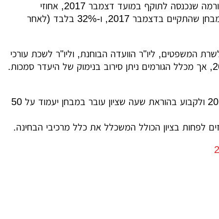
ולא יסייעו לנבחני המועדים הקודמים שנפגעו מהרפורמה החדשה. מאז הרפורמה שנכנסה לתוקף במועד דצמבר 2017, אחוזי
ההצלחה של הנבחנים היו נמוכים מאד–44% מהנבחנים בלבד עברו את המבחן שהתקיים בדצמבר 2017, ו-32% בלבד (לאחר
רת המשפטים, ליו"ר הוועדה הבוחנת, וליו"ר לשכת עורכי
הדין, בדרישה למתן תוספת נקודות (פקטור) לנבחני דצמבר 2017 ויוני 2018, אך מכלל הגורמים ניתן סירוב בנימוק של היעדר סמכות.
לפיכך, מוצע לתקן את הנזק שנגרם לנבחנים במועדי דצמבר 2017 ויוני 2018 ולקבוע בהוראת שעה שציון עובר במבחן יעמוד על 50