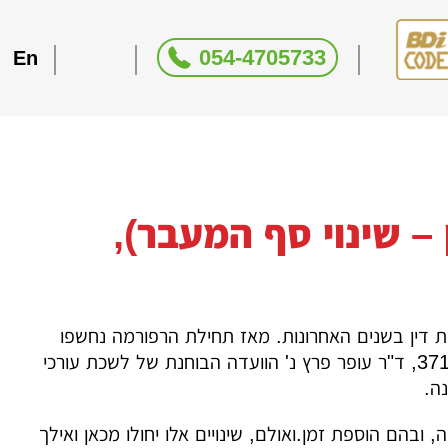
054-4705733
En
– שינוי סף המעבר),
דין בשנים האחרונות. מאז תחילת הרפורמה נחשפו
פגמים וכשלים רבים במבחני הלשכה אשר הועלו בבית המשפט בע"מ 3717/18, ד"ר עופר פרץ נ' הוועדה הבוחנת של לשכת עורכי
ה.
הם הוספת זמן.ואולם, שינויים אלו יחולו מכאן ואילך