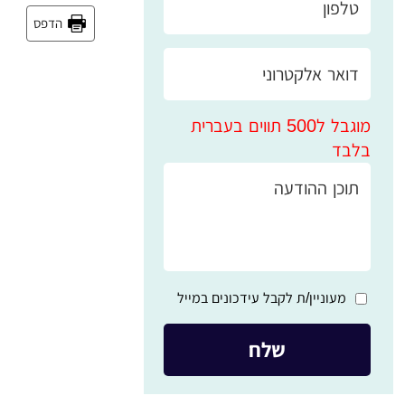
הדפס
מוגבל ל500 תווים בעברית
בלבד
מעוניין/ת לקבל עידכונים במייל