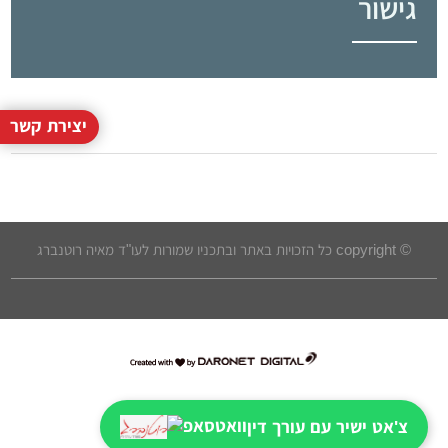
גישור
יצירת קשר
© copyright כל הזכויות באתר ובתכניו שמורות לעו"ד מאיה רוטנברג
דרונט
דיגיטל
-
צ'אט ישיר עם עורך דין
בניית
אתרים,