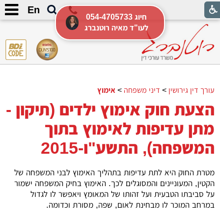
En
054-4705733 חיוג
לעו"ד מאיה רוטנברג
עורך דין גירושין
>
דיני משפחה
>
אימוץ
הצעת חוק אימוץ ילדים (תיקון -
מתן עדיפות לאימוץ בתוך
המשפחה), התשע"ו-2015
מטרת החוק היא לתת עדיפות בתהליך האימוץ לבני המשפחה של
הקטין, המעוניינים והמסוגלים לכך. האימוץ בחיק המשפחה ישמור
על סביבתו הטבעית ועל זהותו של המאומץ ויאפשר לו לגדול
במרחב המוכר לו מבחינת לאום, שפה, מסורת וכדומה.