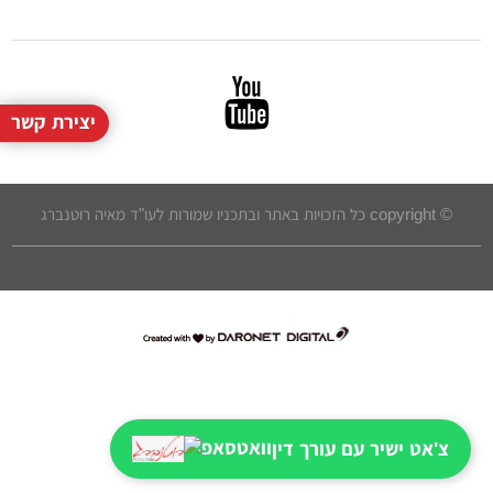
יצירת קשר
© copyright כל הזכויות באתר ובתכניו שמורות לעו"ד מאיה רוטנברג
דרונט
דיגיטל
-
בניית
אתרים,
צ'אט ישיר עם עורך דין
בניית
אתרי