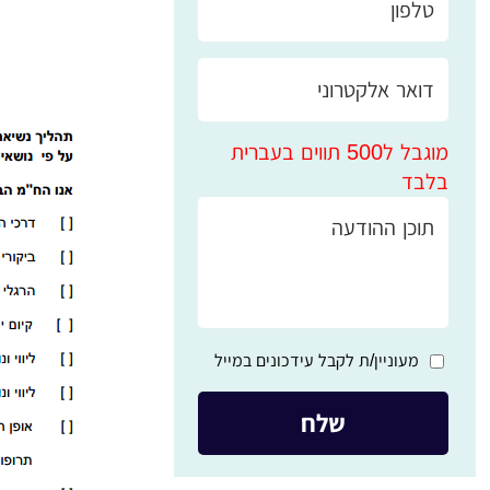
מוגבל ל500 תווים בעברית
בלבד
מעוניין/ת לקבל עידכונים במייל