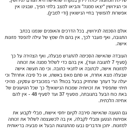
שלילת המזונות יכולה לידון במקרה שהאישה היא הגורם לגירושין,
וכי הגירושין "יצאו ממנה" והביאו למצב בלתי הפיך, שבגינו אין
אפשרות להמשיך בחיי הנישואין (ודי למבין).
אולם הסכמה לגירושין, בכל הדרכים והאופנים שנמנו בכתב
התגובה, ואף מעבר לכך, אין בהם ולו שמץ של עילה להפסד מזונות
אישה.
העובדה שהאישה הסכימה להתגרש מבעלה, ואף הצהירה על כך
(סעיף 7 לתגובה ועוד), אין בהם כדי לשלול ממנה את זכותה
למזונות אישה, לכתובה או לתנאי כתובה. וכי מה תעשה אישה
שבעלה מצא אחרת, או סתם מאס באשתו, או כל סיבה אחרת? וכי
יעלה על דעתך שתחזיק בבעל בכוח? הרי במכובדים עסקינן. מהיכי
תיתי שתפסיד את זכויותיה שמכוח הנישואין? כך שכל הטיעונים של
באת כוח הבעל בתגובתה, מסעיף 37 ועד לסעיף 48 - אין להם
אחיזה הלכתית.
גם הטענה שהאישה סירבה לקיום יחסי אישות, מבלי לקבוע את
אמיתות הנטען ומבלי לקבלה, אין בה לכשעצמה לשלול את זכותה
למזונות. יתכן והדברים נבעו מהתנהגות הבעל או מבעיה בריאותית