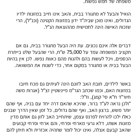
משפחה של חמש נפשות.
הואיל והבעל לא מתגורר בבית, והאב אינו חייב במזונות ילדיו
הגדולים, ואינו מוכן שביה"ד ידון במזונות הקטינה (וכנ"ל), הרי
שזכות האישה הינה לחמישית מההוצאות הנ"ל.
דברים אלה אינם נכונים. עת היה הבעל מתגורר בבית, גם אם
תקציב המשפחה עמד על 75,000 ש"ח, הרי שהבעל שלט בייתרת
הכספים, ויכל לעשות בהם ולהנות מהם כאוות נפשו. לכן אין בהיות
הבעל בבית או מתגורר במקום אחר, כדי לשנות את המשוואה.
באשר לילדים, חובת האב לזונם הינה לעיתים גם מכח חיובו
במזונות האם, וכמו שכתב הגר"מ פיינשטיין זצ"ל (אגרות משה
חיור"ד ח"א סי' קמג), וז"ל:
"ולכן נראה לע"ד ברור, שהיכא שהאם דרה יחד עם בניה, אף שהם
יותר משש, ברצון האב, ואף שהם גדולים, כל זמן שאין הדרך שבנים
כאלו ילכו להרויח לפרנס עצמן, שיתחייב האב לזון גם אותם מדין
מזונות אשתו, דלא גרעי מארחי ופרחי, והם ארחי ופרחי קבועים
שהאב קבעם אצלה, ואינו יכול לומר שתהיה אכזרית ולא תיתן להם