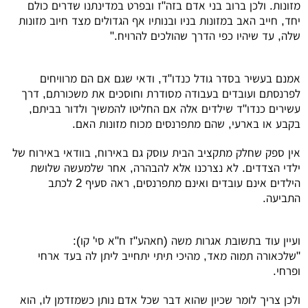
מזונות. ולכן ברוב בני אדם בזה"ז ובפרט במדינתנו שדרים כולם
יחד, חייב האב במזונות בניו ובנותיו אף הגדולים מצד חיוב מזונות
שלה, עד שיהיו כפי הדרך שהולכים להרויח."
אמנם בעשיר בסדר גודל כנדו"ד, ודאי שגם אם הם מרוויחים
לפרנסתם ועובדים בעבודה מסודרת וחוסכים את משכורתם, דרך
עשירים כנדו"ד שילדים אלה אם החליטו להמשיך ולדור בביתם,
בקבע או בארעי, שהם מתפרנסים מכוח מזונות האם.
אין ספק שחלק מתקציב הבית עוסק גם באירוח, בוודאי באירוח של
ילדי הצדדים. לא נצרכנו אלא להבהרה, אחר שלמעשה שלושת
הילדים אינם עובדים ואינם מתפרנסים, ראה סעיף 2 לכתב
התביעה.
ועיין עוד בתשובת אגרות משה (חאהע"ז ח"א סי' קו):
"שלכאורה תמוה מאד, מהיכי תיתי יתחייב ליתן לה בעד ארחי
ופרחי.
ולכן צריך לומר שכיון שהוא דבר שכל אדם נותן כשמזדמן לו, הוא