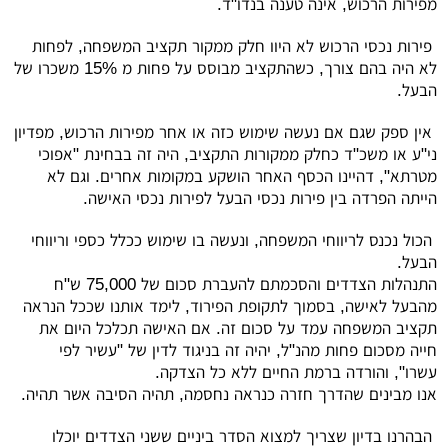
מפירות הרכוש, אינה טענה בנדו"ד.
פירות נכסי הרכוש לא היוו חלק ממקור תקציב המשפחה, לפחות
לא היה בהם צורך, כשהתקציב מבוסס על פחות מ 15% משכרו של
הבעל.
אין ספק שגם אם נעשה שימוש כזה או אחר מפירות הרכוש, מפדיון
ני"ע או משכ"ד כחלק ממקורות התקציב, היה זה בבחינת "אפוכי
מטרתא", דהיינו הכסף האחר הושקע במקומות אחרים. וגם לא
הייתה הפרדה בין פירות נכסי הבעל לפירות נכסי האישה.
הכול נכנס לריווחי המשפחה, ונעשה בו שימוש ככלל כספי וריווחי
הבעל.
התנהלות הצדדים והסכמתם להעברת סכום של 75,000 ש"ח
מהבעל לאישה, בסמוך לתקופת הפירוד, לימד אותנו שככל הנראה
תקציב המשפחה עמד על סכום זה. אם האישה תכלכל היום את
חייה מסכום פחות מהנ"ל, יהיה זה בניגוד לדין של "עשיר לפי
עשרו", והורדה ברמת החיים ללא כל הצדקה.
אנו מבינים שהדרך חזרה כנראה נחסמה, תהיה הסיבה אשר תהיה.
הבהרנו בדיון שצריך למצוא הסדר ביניים ששני הצדדים יוכלו