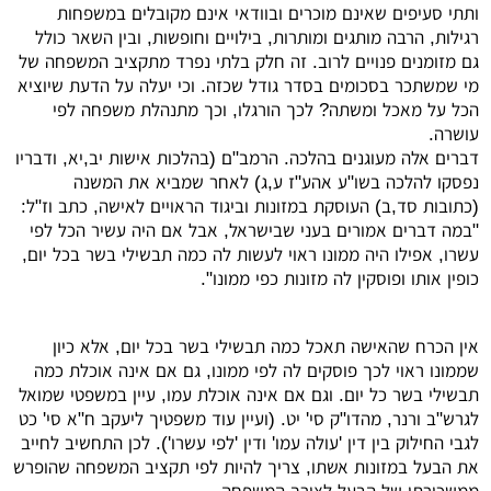
ותתי סעיפים שאינם מוכרים ובוודאי אינם מקובלים במשפחות
רגילות, הרבה מותגים ומותרות, בילויים וחופשות, ובין השאר כולל
גם מזומנים פנויים לרוב. זה חלק בלתי נפרד מתקציב המשפחה של
מי שמשתכר בסכומים בסדר גודל שכזה. וכי יעלה על הדעת שיוציא
הכל על מאכל ומשתה? לכך הורגלו, וכך מתנהלת משפחה לפי
עושרה.
דברים אלה מעוגנים בהלכה. הרמב"ם (בהלכות אישות יב,יא, ודבריו
נפסקו להלכה בשו"ע אהע"ז ע,ג) לאחר שמביא את המשנה
(כתובות סד,ב) העוסקת במזונות וביגוד הראויים לאישה, כתב וז"ל:
"במה דברים אמורים בעני שבישראל, אבל אם היה עשיר הכל לפי
עשרו, אפילו היה ממונו ראוי לעשות לה כמה תבשילי בשר בכל יום,
כופין אותו ופוסקין לה מזונות כפי ממונו".
אין הכרח שהאישה תאכל כמה תבשילי בשר בכל יום, אלא כיון
שממונו ראוי לכך פוסקים לה לפי ממונו, גם אם אינה אוכלת כמה
תבשילי בשר כל יום. וגם אם אינה אוכלת עמו, עיין במשפטי שמואל
לגרש"ב ורנר, מהדו"ק סי' יט. (ועיין עוד משפטיך ליעקב ח"א סי' כט
לגבי החילוק בין דין 'עולה עמו' ודין 'לפי עשרו'). לכן התחשיב לחייב
את הבעל במזונות אשתו, צריך להיות לפי תקציב המשפחה שהופרש