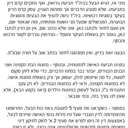
מיני אז, הגיש הבעל בביה"ד תביעת גירושין, ואף התקיים קדם דיון
בתביעתו. שלא מטבע הדברים אך ממהות העניין, עסק קדם הדיון
בעיקר בסוגיות רכושיות. ביה"ד ניסה להציף את הבעיות והסוגיות
הבוערות, המכשולים שמעל פני השטח ומתחתיו, ומה שנאמר שם,
אין טעם לחזור ולכתבו כאן, ומה שלא נכתב שם, אין מן הדין לכתבו
כאן. נאמר רק בשאלת העיקר והטפל - הגירושין נגררים לקטר הרכוש
והכסף.
הבענו זאת בדיון, ואין ממנהגנו לחזור בכתב שוב על תורה שבע"פ.
בפנינו תביעת האישה למזונותיה, ובנוסף - מזונות הבת הקטינה ושני
הבנים הבגירים. יובהר כבר בפתח הדברים, כדי שלא ליתן מקום
לטעות, כל מה שייפסק להלן, יעסוק אך ורק בשאלת מזונות אישה.
לא במזונות הקטינה, ודאי לא במזונות הבגירים. לא רק עקב
התנגדות ב"כ הבעל לעסוק במזונות הילדים (ראה בקטע הבא), אלא
שאין לנו צורך בזה, וכפי שנבאר.
במוסגר - כשקראנו את סעיף 5 לתגובת באת כוח הבעל, התרשמנו
מהיצמדותה לדין העברי שעל פיו פירות נכסי האישה שייכים לבעל,
באמצעות דין זה ניסו לפרש את סעיף 2 א' לחוק לתיקון דיני
משפחה ומזונות (פרשנות שכשלעצמה אינה נכונה, ולא זו כוונת