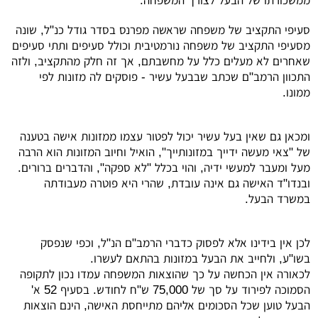
ממשכורתו של הבעל לצורך המשפחה.
סעיפי התקציב של משפחה שראשה מפרנס בסדר גודל כנ"ל, שונה
מסעיפי התקציב של משפחה נורמטיבית וכולל סעיפים ותתי סעיפים
שאחרים לא מעלים כלל על מחשבתם, אך זה חלק מהתקציב, ולזה
התכוון הרמב"ם שכתב שבבעל עשיר - פוסקים לה מזונות לפי
ממונו.
ומכאן גם שאין בעל עשיר יכול לפטור עצמו ממזונות אישה בטענה
של "צאי מעשה ידייך במזונותייך", הואיל וחיוב המזונות הוא הרבה
מעל ומעבר למעשי ידיה, והוי בכלל "לא ספקה", והדברים ברורים.
ובנדו"ד האישה גם אינה עובדת, שהרי היא פוטרה מעבודתה
במשרד הבעל.
לכן אין בידינו אלא לפסוק כדברי הרמב"ם הנ"ל, וכפי שנפסק
בשו"ע, ולחייב את הבעל במזונות בהתאם לעשרו.
לכאורה אין הכחשה על כך שהוצאות המשפחה עמדו נכון לתקופה
הסמוכה לפירוד על סך של 75,000 ש"ח לחודש. בסעיף 52 א'
הבעל טוען שכל הסכומים אליהם מתייחסת האישה, הינם הוצאות