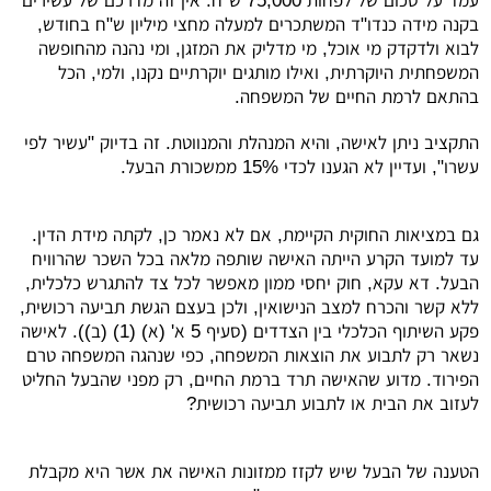
עמד על סכום של לפחות 75,000 ש"ח. אין זה מדרכם של עשירים
בקנה מידה כנדו"ד המשתכרים למעלה מחצי מיליון ש"ח בחודש,
לבוא ולדקדק מי אוכל, מי מדליק את המזגן, ומי נהנה מהחופשה
המשפחתית היוקרתית, ואילו מותגים יוקרתיים נקנו, ולמי, הכל
בהתאם לרמת החיים של המשפחה.
התקציב ניתן לאישה, והיא המנהלת והמנווטת. זה בדיוק "עשיר לפי
עשרו", ועדיין לא הגענו לכדי 15% ממשכורת הבעל.
גם במציאות החוקית הקיימת, אם לא נאמר כן, לקתה מידת הדין.
עד למועד הקרע הייתה האישה שותפה מלאה בכל השכר שהרוויח
הבעל. דא עקא, חוק יחסי ממון מאפשר לכל צד להתגרש כלכלית,
ללא קשר והכרח למצב הנישואין, ולכן בעצם הגשת תביעה רכושית,
פקע השיתוף הכלכלי בין הצדדים (סעיף 5 א' (א) (1) (ב)). לאישה
נשאר רק לתבוע את הוצאות המשפחה, כפי שנהגה המשפחה טרם
הפירוד. מדוע שהאישה תרד ברמת החיים, רק מפני שהבעל החליט
לעזוב את הבית או לתבוע תביעה רכושית?
הטענה של הבעל שיש לקזז ממזונות האישה את אשר היא מקבלת