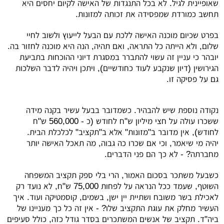
שאופיינית לגיל. לא בכל התנגדות של האישה לקיום יחסים היא
תחשב כמורדת שמפסידה את זכותה למזונות.
בפרט שכיום מוכנה האישה ללכת עם הבעל לייעוץ ולשוב לחיי
שלום, ולא הייתה כל התראה, ואם תהיה, הנה היא מוכנה לחזור בה.
יובהר כי עניין זה עשוי להתברר במסגרת דיוני ההוכחות בתביעת
הגירושין (דיון שנקבע לעוד כחודשיים), ויתכן ויהיה לדבר השלכות
גם על פסיקה זו.
נקודה נוספת שיש להבהיר. כשמדובר בבעל עשיר בקנה מידה
ששכרו עולה על חצי מיליון ש"ח לחודש (כ - 560,000 ש"ח
לחודש), אין מדובר ב"מזונות" אלא ב"תקציב" לכלכלת הבית.
יהיה מי שיאמר, וכי אם שכרו כה גבוה, מה תאכל האישה יותר
מחברתה? - לא כך הם פני הדברים.
כשבעל משתכר בסכום האמור, הרי בלי ספק תקציב המשפחה
השוטף, שעמד ככל הנראה על לפחות 75,000 ש"ח, לא נועד רק
לאכילת בשר משובח ושתיית יין ישן, בשמים, קוסמטיקה ועוד. איך
העשיר מחלק את עוגת התקציב שלו? - אין זה כל כך מעניינו של
ביה"ד. תקציב של אנשים המשתכרים בסדר גודל כזה, כולל סעיפים