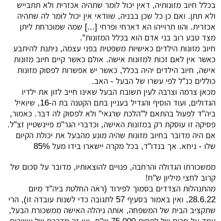
בכלל חיוב מזונותיה, דאין יכול לומר שתהיה אכזרית ולא תתבייש
ולא תתן. ואם כן כל שכן בבניה, שוודאי אין יכול לומר לה שתהיה
אכזרית. והוו תרוייהו הא דארחי ופרחי [...] שמה שמוכרחת ליתן
מצד טבע רוב בני אדם הוא בכלל המזונות".
חיוב מזונות הילדים כאישיות משפטית בפני עצמה, ניתנת להיתבע
כאשר אין לאם זכות למזונות אישה. אולם כאשר קיים חיוב מזונות
אישה, חיוב הילדים יהיה בכלל, כאשר יש אפשרות לפסוק מזונות
כוללים כנ"ל לפי עשרו של הבעל - האב.
מכאן צרמה וצרבה לעין תשובת הבעל שאינו חייב לזון את ילדיו
הגדולים, ועוד הוסיף והגדיל בעניין בתם הקטנה בת ה-16, שיואיל
ביה"ד לפעול בהתאם ל"הלכת שרגאי" ולא לפסוק לה דבר. כאמור,
פסיקה זו עוסקת רק במזונות האישה, וכדברי הגר"מ פיינשטיין זצ"ל.
אם היה מדובר בחיוב מזונות שהיה מונע מהבעל את יכולת הקיום
שלו - ניחא. אך בנדו"ד, בכל מקרה יישארו בידו מעל 85%
ממשכורתו הגדולה והרחבה, פנויים להוצאותיו, מדובר על סכום של
קרוב לחצי מיליון ש"ח!
מהתנהלות הצדדים בסמוך לפירוד (ראה החלטת ביה"ד מיום
28.6.22, ואין באמור בסעיף 57 לתגובה כדי לשנות עובדה זו), הרי
שתקציב הבית של המשפחה, אותה ניהלה האישה ממשכורת הבעל,