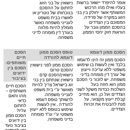
אומר להיפרד יישאר ברשות
נישואין על בני הזוג
בעליו ואילו מהו הרכוש
לחתום על ההסכם
המשותף אשר יחולק בין בני
בנוכחותו של נוטריון או
הזוג במקרה של פרידה.
לאשרו בבית משפט
המסוכם בין הצדדים
לענייני משפחה כאשר
בהסכם הממון גובר על
מומלץ להיות מלווה
הוראות חוק יחסי הממון.
בעורך דין מומחה לדיני
משפחה.
הסכם ממון דוגמא
טופס הסכם ממון
הסכם
דוגמא להורדה
חיים
הסכם ממון זה הינו לדוגמא
משותפים-
בלבד ואין לעשות בו שימוש
הסכם ממון לפני נישואין
הסכם בין
משפטי ללא עריכה וייעוץ
/הסכם טרום
ידועים
של עורך דין מומחה בדיני
נישואין/הסכם קדם
בציבור
משפחה. יש לזכור כי הסכם
נישואין שנחתם בין בני
ממון הוא חוזה בעל
זוג בישראל צריך להיות
הסכם חיים
השלכות כבדות משקל לשני
מאושר ע"י בית משפט
משותפים –
הצדדים ועל כן, הוא מחייב
לענייני משפחה.
מהו והאם
קבלת ייעוץ מקצועי, על
לרשותך טופס דוגמא
כדאי
מנת להבטיח את זכויות
להורדה , אין לעשות
לחתום
הצדדים.
שימוש בטופס ללא ייעוץ
עליו?
משפטי ע"י עו"ד מומחה
הסכם ממון
בדיני משפחה.
בין ידועים
בציבור נועד