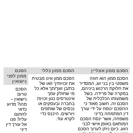
הסכם ממון אונליין
הסכם ממון כללי
הסכם
ממון לפני
הסכם ממון הוא חוזה
הסכם ממון אינו מבטיח
נישואין
משפטי בין בני זוג, המסדיר
את זכויותיך ו/או של
את חלוקת הרכוש ביניהם,
בת/בן זוגך/תך אלא כל
הסכם
במקרה של פרידה. בשל
מי שחולק עמך
טרום
משמעותו הכלכלית של
אינטרסים כגון זכויות
נישואין –
הסכם זה, חשוב מאוד כי
בחברה ובעסקים או
מהו? מדוע
ההסכם ינוסח על ידי עורך
נכסים של שותפים
כדאי
דין המתמחה בדיני
ויורשים. היכנס כדי
לחתום
משפחה, אשר ינסח הסכם
לקרא עוד.
עליו? פנו
המותאם באופן אישי לבני
אל עורך דין
הזוג. כיום ניתן לערוך הסכם
דיני