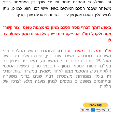
זה, מומלץ כי ההסכם ינוסח על ידי עורך דין המתמחה בדיני
משפחה שיבנה הסכם המותאם באופן אישי לבני הזוג. כמו כן, ניתן
לבצע הליך הסכם ממון און ליין – בשיחת וידאו עם עורך הדין.
באפשרותך לצרף נוסח הסכם ממון באמצעות טופס "צור קשר"
מטה ולקבל חוו"ד אובייקטיבית וייעוץ על הסכם ממון שאת/ה צד
לו.
עו"ד ומגשרת מאיה רוטנברג
העומדת בראש מחלקת דיני
משפחה ברוטנברג, משרד עורכי דין, הינה בעלת ניסיון של
מעל 15 שנים בתחום דיני המשפחה, מאחוריה ניסיון רב
במו"מ וניסוח הסכמי ממון - הסכמי טרום נישואין הסכמי
חלוקת רכוש והסכמי ממון לאחר נישואין. במשרד צוות עורכי
דין בעלי מומחיות משפטית רבת שנים בדיני משפחה
ובתחומים משפטיים נוספים למתן מענה מלא לצרכיו של
הלקוח.