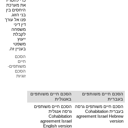
כדי להסדיר
את מערכת
היחסים בין
בני הזוג.
פנו אל עורך
דין דיני
משפחה
לקבלת
ייעוץ
משפטי
בעניין זה.
הסכם
חיים
משותפים-
הסכם
זוגיות
הסכם חיים משותפים
הסכם חיים משותפים
בעברית
באנגלית
הסכם חיים משותפים גרסה
הסכם חיים משותפים
בעברית Cohabitation
גרסה אנגלית
Cohabitation
agreement Israel Hebrew
agreement Israel
version
English version