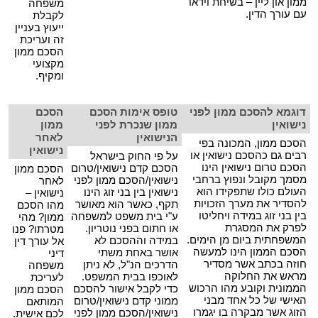
ממון און ליין – בשיחת וידאו
משפחה
עם עורך הדין.
לקבלת
ייעוץ בעניין
זה ועריכת
הסכם ממון
מקצועי
ומקיף.
דוגמא להסכם ממון לפני
טופס אימות הסכם
הסכם
נישואין
ממון שנכרת לפני
ממון
הנישואין
לאחר
הסכם ממון, המכונה בפי
נישואין
רבים גם כהסכם נישואין או
על פי החוק בישראל
הסכם טרום נישואין הינו
הסכם קדם נישואין/טרום
הסכם ממון
מסמך מקובל ונפוץ ברחבי
נישואין/הסכם ממון לפני
לאחר
העולם כולו שתפקידו הוא
נישואין בין בני זוג הינו
נישואין –
להסדיר את מערך הזכויות
תקף, כאשר הוא מאושר
מהו הסכם
בין בני זוג במידה ויחליטו
ע"י בית משפט למשפחה
ממון? מהי
לפרק את המסגרת
או חתום בפני נוטריון.
מטרתו? פנו
המשפחתית ביום מן הימים.
במידה וההסכם לא
אל עורך דין
הסכם הממון הינו למעשה
אושר באחת משתי
דיני
חוזה בכתב אשר מסדיר
הדרכים הנ"ל, לא ניתן
משפחה
מראש את החלוקה
לאוכפו בבית המשפט.
לעריכת
הממונית וקובע מהו הרכוש
כדי לקבל אישור להסכם
הסכם ממון
האישי של כל אחד מבני
ממוני קדם נישואין/טרום
המותאם
הזוג אשר מבקרה בו יגמרו
נישואין/הסכם ממון לפני
לכם אישית.