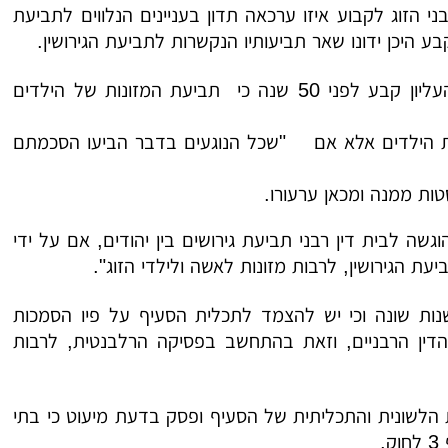
י הזוג לקבוע איזו ערכאה תדון בעניינים הנלווים לתביעת
ע היכן ידונו שאר תביעותיו הנקשרות לתביעת הגירושין.
עד עתה ולפני מתן פסק הדין הדרמטי בבע"מ 7268/17, בית המשפט העליון קבע לפני 50 שנה כי תביעת המזונות של הילדים
ונות הילדים אלא אם "שכל הנוגעים בדבר הביעו הסכמתם
טות ממנה ומכאן ערעורו.
ט בתי דין רבניים (נישואין וגירושין), תשי"ג-1953 קובע "הוגשה לבית דין רבני תביעת גירושים בין יהודים, אם על ידי
עת הגירושין, לרבות מזונות לאשה ולילדי הזוג".
ות שונה וכי יש להצמד לתכלית הסעיף על פיו הסמכות
תי הדין הרבניים, וזאת בהתחשב בפסיקה הרלבנטית, לרבות
 הלשונית והתכליתית של הסעיף ופסק בדעת מיעוט כי בתי
.