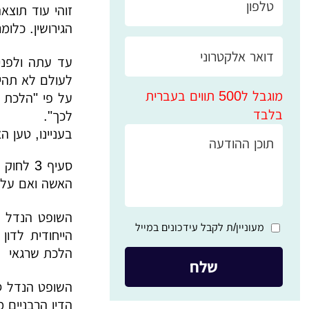
זוהי עוד תוצא
הגירושין. כלו
לעולם לא תהיה
מוגבל ל500 תווים בעברית
על פי "הלכת 
בלבד
לכך".
בעניינו, טען 
האשה ואם על יד
השופט הנדל ב
מעוניין/ת לקבל עידכונים במייל
הייחודית לדון
הלכת שרגאי ש
השופט הנדל סב
הדין הרבניים מו