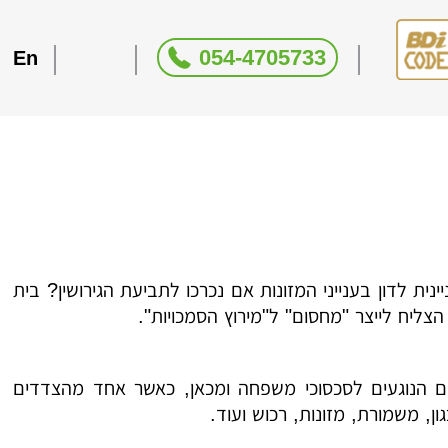
054-4705733
En
נית לדון בענייני המזונות אם נכרכו לתביעת הגירושין? בית
ליח לייצר "מחסום" ל"מירוץ הסמכויות".
נים הנוגעים לסכסוכי משפחה ומכאן, כאשר אחד מהצדדים
ון, משמורת, מזונות, רכוש ועוד.