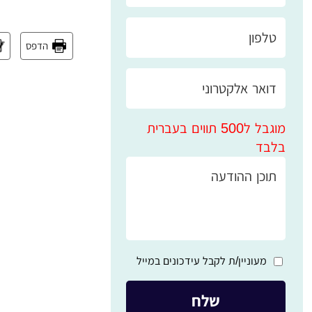
הדפס
מוגבל ל500 תווים בעברית
בלבד
מעוניין/ת לקבל עידכונים במייל