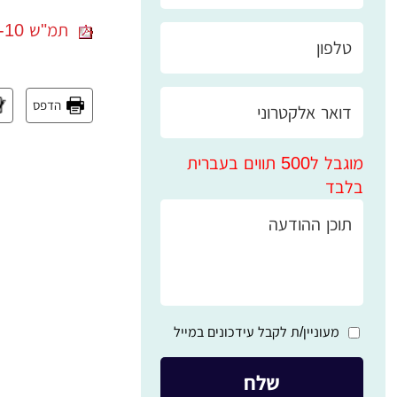
תמ"ש 25714-09-10 א' נ' ב'- תביעת ידועה בציבור 33 שנים לחלק בעזבון נדחתה
הדפס
מוגבל ל500 תווים בעברית
בלבד
מעוניין/ת לקבל עידכונים במייל