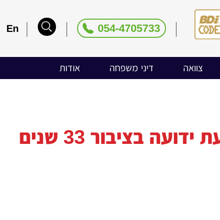
054-4705733
En
צוואה
דיני משפחה
אודות
תמ"ש 25714-09-10 א' נ' ב'- תביעת ידועה בציבור 33 שנים