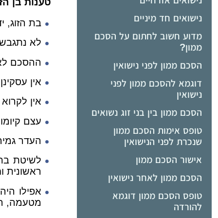
נישואים אזרחיים
טענות בן הזו
נישואים חד מיניים
בת הזוג, י
מדוע חשוב לחתום על הסכם
לא נתגבשה 
ממון?
ההסכם לא 
הסכם ממון לפני נישואין
אין עסקינ
דוגמא להסכם ממון לפני
נישואין
אין לקרוא
הסכם ממון בין בני זוג נשואים
עצם קיומו
טופס אימות הסכם ממון
העדר גמירו
שנכרת לפני הנישואין
אישור הסכם ממון
לשיטת בת 
ראשונית ו
הסכם ממון לאחר נישואין
אפילו היה
טופס הסכם ממון דוגמא
מטעמה, רק
להורדה