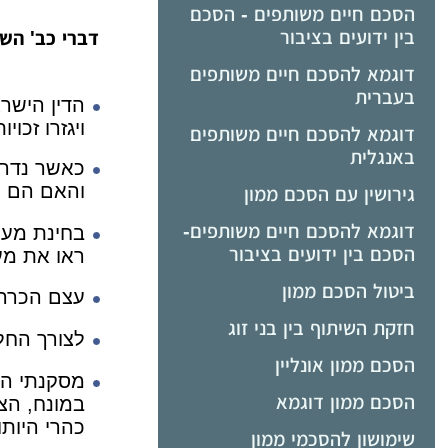
הסכם חיים משותפים - הסכם
בין ידועים בציבור
דברי כב' הש
דוגמא להסכם חיים משותפים
בעברית
הדין הישרא
ויגזרו זכוי
דוגמא להסכם חיים משותפים
באנגלית
כאשר נדרשי
והאם הם הת
גירושין עם הסכם ממון
דוגמא להסכם חיים משותפים-
בחינת מערכ
הסכם בין ידועים בציבור
ראו את מע
ביטול הסכם ממון
עצם הכרה ב
חזקת השיתוף בין בני זוג
לצורך החל
הסכם ממון אונליין
מסקנתי היא
הסכם ממון דוגמא
במונח, הצי
כהרי היותו
שימושון להסכמי ממון