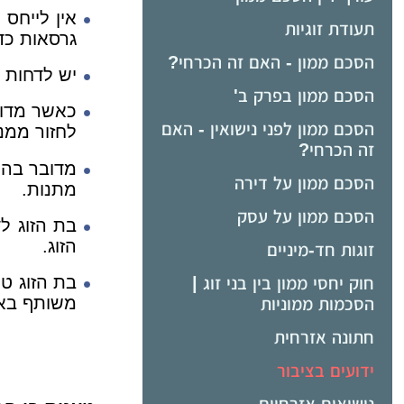
אין לייחס
תעודת זוגיות
גרסאות כד
הסכם ממון - האם זה הכרחי?
יש לדחות 
הסכם ממון בפרק ב'
כאשר מדוב
הסכם ממון לפני נישואין - האם
לחזור ממנ
זה הכרחי?
מדובר בהסכ
הסכם ממון על דירה
מתנות.
הסכם ממון על עסק
בת הזוג ל
הזוג.
זוגות חד-מיניים
בת הזוג טע
חוק יחסי ממון בין בני זוג |
משותף באופ
הסכמות ממוניות
חתונה אזרחית
ידועים בציבור