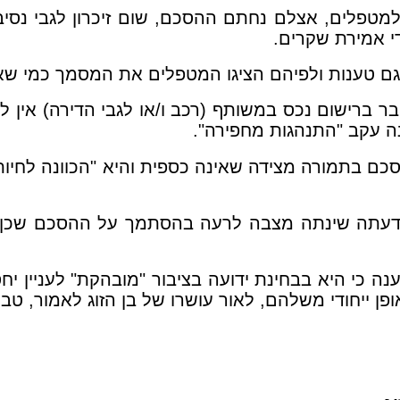
 למטפלים, אצלם נחתם ההסכם, שום זיכרון לגבי נסי
י אמירת שקרים.
גם טענות ולפיהם הציגו המטפלים את המסמך כמי שאינ
ר ברישום נכס במשותף (רכב ו/או לגבי הדירה) אין ל
ה עקב "התנהגות מחפירה".
ם בתמורה מצידה שאינה כספית והיא "הכוונה לחיות ב
דעתה שינתה מצבה לרעה בהסתמך על ההסכם שכן "ה
נה כי היא בבחינת ידועה בציבור "מובהקת" לעניין י
ן ייחודי משלהם, לאור עושרו של בן הזוג לאמור, טבעי