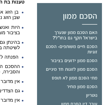
טענות בת הז
בן הזוג א
הסכם ממון
שבן הזוג נ
היות ואנש
האם הסכם ממון שנערך
בציבור מו
בישראל תקף גם בחו"ל?
בהינתן גם
הסכם חיים משותפים- הסכם
לשיטתה במ
זוגיות
הפנתה להס
הסכם ממון ידועים בציבור
ההסכם הוא
הסכם ממון לזוגות חד מיניים
והסבירה, כ
מתי הסכם ממון לא תופס
אין מדובר
הסכם ממון מחיר
גם הצדדים
נוטריון
אין מדובר 
עורך דין הסכם ממון