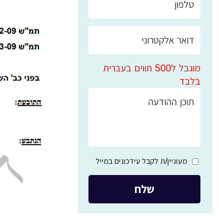
מוגבל ל500 תווים בעברית
בלבד
מעוניין/ת לקבל עידכונים במייל